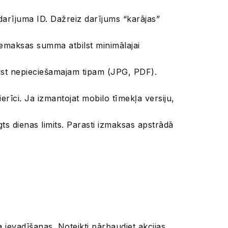
 darījuma ID. Dažreiz darījums “karājas”
 iemaksas summa atbilst minimālajai
bilst nepieciešamajam tipam (JPG, PDF).
ierīci. Ja izmantojat mobilo tīmekļa versiju,
gts dienas limits. Parasti izmaksas apstrādā
 ievadīšanas. Noteikti pārbaudiet akcijas