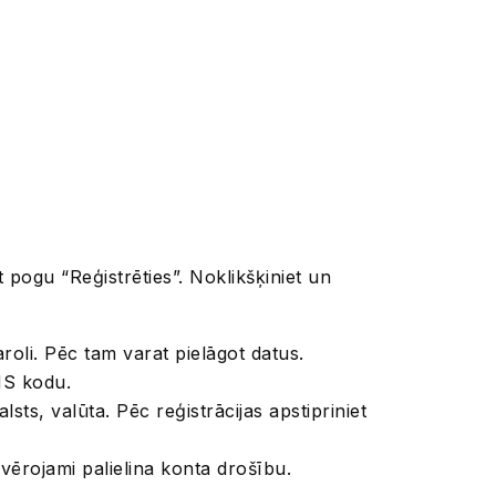
 pogu “Reģistrēties”. Noklikšķiniet un
roli. Pēc tam varat pielāgot datus.
MS kodu.
lsts, valūta. Pēc reģistrācijas apstipriniet
evērojami palielina konta drošību.