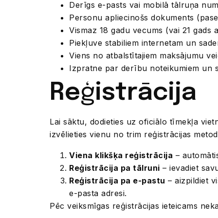
Derīgs e-pasts vai mobilā tālruņa nu
Personu apliecinošs dokuments (pase v
Vismaz 18 gadu vecums (vai 21 gads at
Piekļuve stabiliem internetam un saderī
Viens no atbalstītajiem maksājumu vei
Izpratne par derību noteikumiem un s
Reģistrācija
Lai sāktu, dodieties uz oficiālo tīmekļa viet
izvēlieties vienu no trim reģistrācijas meto
Viena klikšķa reģistrācija
– automātis
Reģistrācija pa tālruni
– ievadiet sav
Reģistrācija pa e-pastu
– aizpildiet v
e-pasta adresi.
Pēc veiksmīgas reģistrācijas ieteicams nekav