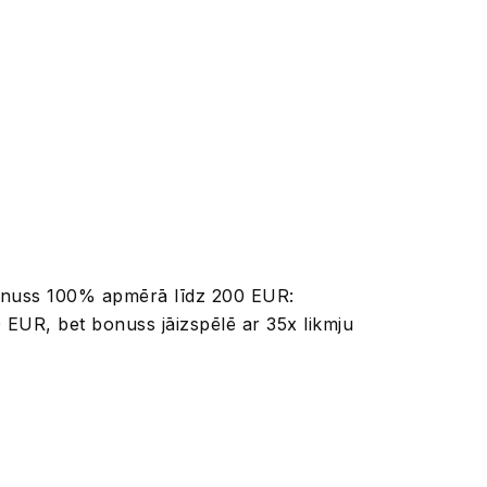
 bonuss 100% apmērā līdz 200 EUR:
 EUR, bet bonuss jāizspēlē ar 35x likmju