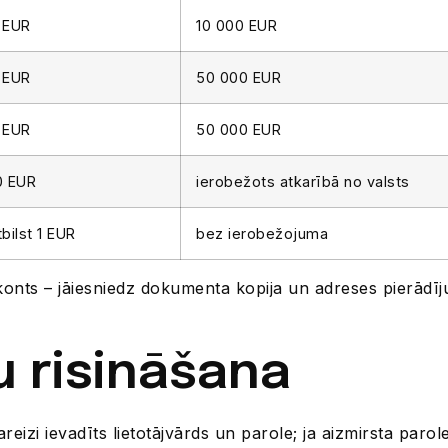
 EUR
10 000 EUR
 EUR
50 000 EUR
 EUR
50 000 EUR
0 EUR
ierobežots atkarībā no valsts
tbilst 1 EUR
bez ierobežojuma
 konts – jāiesniedz dokumenta kopija un adreses pierādīj
 risināšana
reizi ievadīts lietotājvārds un parole; ja aizmirsta parole