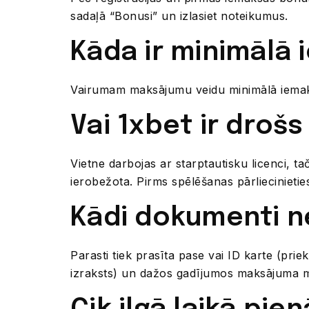
sadaļā “Bonusi” un izlasiet noteikumus.
Kāda ir minimālā
Vairumam maksājumu veidu minimālā iemaksa
Vai 1xbet ir drošs
Vietne darbojas ar starptautisku licenci, t
ierobežota. Pirms spēlēšanas pārliecinieti
Kādi dokumenti ne
Parasti tiek prasīta pase vai ID karte (p
izraksts) un dažos gadījumos maksājuma m