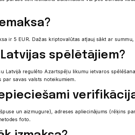
 iemaksa?
 ir 5 EUR. Dažas kriptovalūtas atļauj sākt ar summu, k
 Latvijas spēlētājiem?
aču Latvijā regulēto Azartspēļu likumu ietvaros spēlēša
es par savas valsts noteikumiem.
pieciešami verifikācij
riekšpuse un aizmugure), adreses apliecinājums (rēķins 
etodes foto.