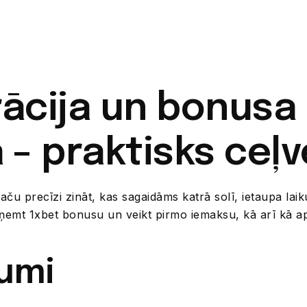
rācija un bonusa
– praktisks ceļv
 taču precīzi zināt, kas sagaidāms katrā solī, ietaupa la
 saņemt 1xbet bonusu un veikt pirmo iemaksu, kā arī kā ap
jumi