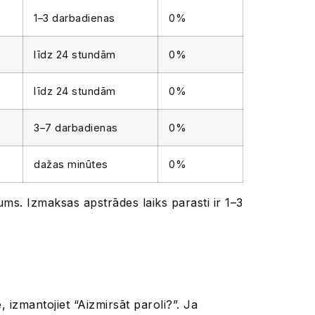
1–3 darbadienas
0%
līdz 24 stundām
0%
līdz 24 stundām
0%
3–7 darbadienas
0%
dažas minūtes
0%
ums. Izmaksas apstrādes laiks parasti ir 1–3
, izmantojiet “Aizmirsāt paroli?”. Ja