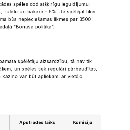
das spēles dod atšķirīgu ieguldījumu:
 rulete un bakara – 5%. Ja spēlējat tikai
jums būs nepieciešamas likmes par 3500
daļā “Bonusa politika”.
pamata spēlētāju aizsardzību, tā nav tik
āliem, un spēles tiek regulāri pārbaudītas,
 kazino var būt apliekami ar vietējo
Apstrādes laiks
Komisija