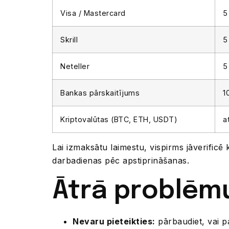
Visa / Mastercard
5
Skrill
5
Neteller
5
Bankas pārskaitījums
1
Kriptovalūtas (BTC, ETH, USDT)
a
Lai izmaksātu laimestu, vispirms jāverificē
darbadienas pēc apstiprināšanas.
Ātrā problēmu
Nevaru pieteikties:
pārbaudiet, vai pa