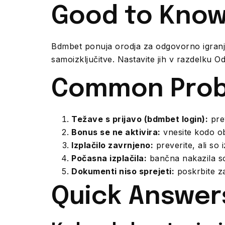
Good to Kno
Bdmbet ponuja orodja za odgovorno igranje
samoizključitve. Nastavite jih v razdelku O
Common Prob
Težave s prijavo (bdmbet login):
prev
Bonus se ne aktivira:
vnesite kodo ob
Izplačilo zavrnjeno:
preverite, ali so i
Počasna izplačila:
bančna nakazila so
Dokumenti niso sprejeti:
poskrbite za 
Quick Answer