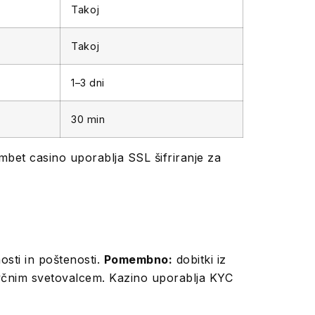
Takoj
Takoj
1–3 dni
30 min
dmbet casino uporablja SSL šifriranje za
sti in poštenosti.
Pomembno:
dobitki iz
avčnim svetovalcem. Kazino uporablja KYC