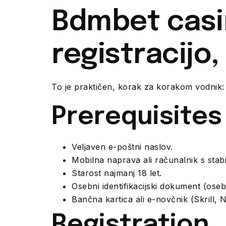
Bdmbet casin
registracijo,
To je praktičen, korak za korakom vodnik: re
Prerequisites
Veljaven e-poštni naslov.
Mobilna naprava ali računalnik s stab
Starost najmanj 18 let.
Osebni identifikacijski dokument (osebn
Bančna kartica ali e-novčnik (Skrill, N
Registration