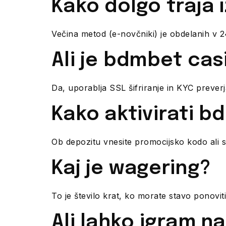
Kako dolgo traja i
Večina metod (e-novčniki) je obdelanih v 2
Ali je bdmbet cas
Da, uporablja SSL šifriranje in KYC prever
Kako aktivirati 
Ob depozitu vnesite promocijsko kodo ali
Kaj je wagering?
To je število krat, ko morate stavo ponovit
Ali lahko igram n