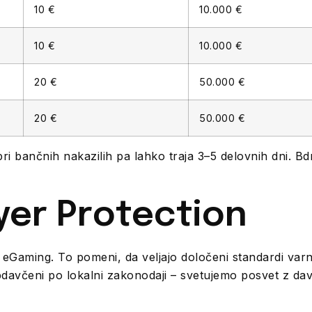
10 €
10.000 €
10 €
10.000 €
20 €
50.000 €
20 €
50.000 €
ri bančnih nakazilih pa lahko traja 3–5 delovnih dni. B
yer Protection
eGaming. To pomeni, da veljajo določeni standardi varno
bdavčeni po lokalni zakonodaji – svetujemo posvet z d