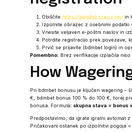
Obiščite
https://bdmbet-si.eu.com/
in 
Izpolnite obrazec z osebnimi podatki (
Vnesite veljaven e-poštni naslov in izb
Potrdite registracijo prek povezave, k
Prvič se prijavite (bdmbet login) in op
Pomembno:
Brez verifikacije izplačila nis
How Wagerin
Pri bdmbet bonusu je ključen wagering – št
€, bdmbet bonus 100 % do 100 €, torej pre
bonusa. Formula:
skupna stava = bonus 
Predpostavimo, da igrate igralni avtomat 
Pričakovani ostanek po izpolnitvi pogoja 