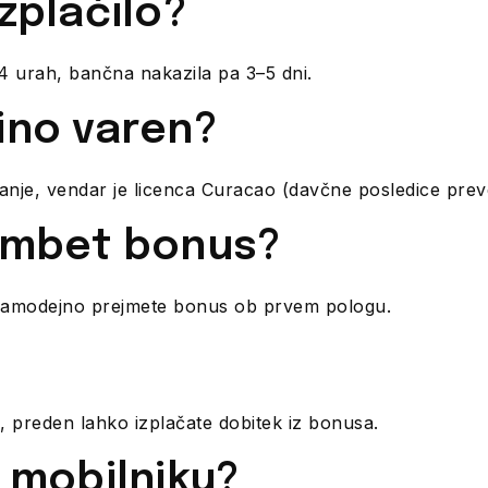
zplačilo?
4 urah, bančna nakazila pa 3–5 dni.
ino varen?
janje, vendar je licenca Curacao (davčne posledice preve
bdmbet bonus?
 samodejno prejmete bonus ob prvem pologu.
i, preden lahko izplačate dobitek iz bonusa.
a mobilniku?