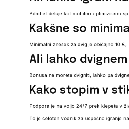
Bdmbet deluje kot mobilno optimizirano sp
Kakšne so minima
Minimalni znesek za dvig je običajno 10 €,
Ali lahko dvigne
Bonusa ne morete dvigniti, lahko pa dvignet
Kako stopim v st
Podpora je na voljo 24/7 prek klepeta v ži
To je celoten vodnik za uspešno igranje n