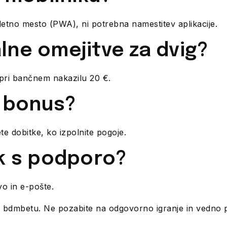
letno mesto (PWA), ni potrebna namestitev aplikacije.
lne omejitve za dvig?
 pri bančnem nakazilu 20 €.
m bonus?
e dobitke, ko izpolnite pogoje.
ik s podporo?
vo in e-pošte.
a bdmbetu. Ne pozabite na odgovorno igranje in vedno p