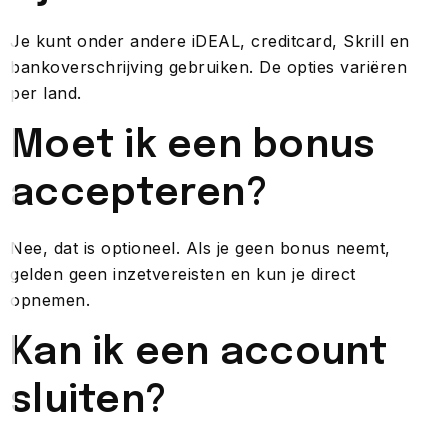
Je kunt onder andere iDEAL, creditcard, Skrill en
bankoverschrijving gebruiken. De opties variëren
per land.
Moet ik een bonus
accepteren?
Nee, dat is optioneel. Als je geen bonus neemt,
gelden geen inzetvereisten en kun je direct
opnemen.
Kan ik een account
sluiten?