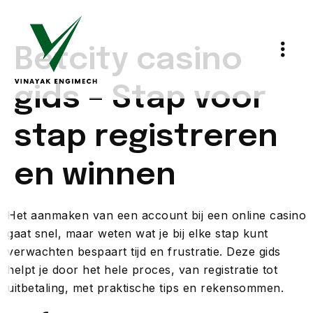
Betcity casino
gids – Stap voor
stap registreren
en winnen
Het aanmaken van een account bij een online casino
gaat snel, maar weten wat je bij elke stap kunt
verwachten bespaart tijd en frustratie. Deze gids
helpt je door het hele proces, van registratie tot
uitbetaling, met praktische tips en rekensommen.