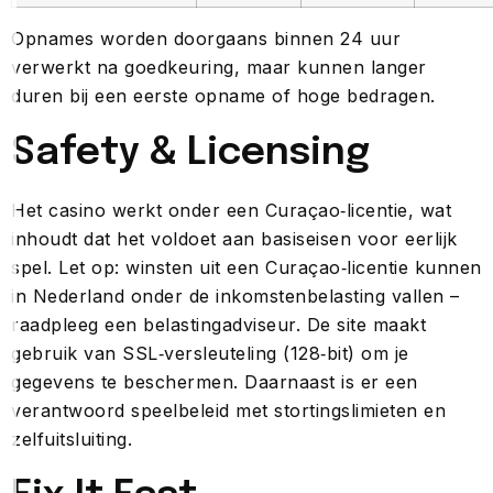
Opnames worden doorgaans binnen 24 uur
verwerkt na goedkeuring, maar kunnen langer
duren bij een eerste opname of hoge bedragen.
Safety & Licensing
Het casino werkt onder een Curaçao‑licentie, wat
inhoudt dat het voldoet aan basiseisen voor eerlijk
spel. Let op: winsten uit een Curaçao‑licentie kunnen
in Nederland onder de inkomstenbelasting vallen –
raadpleeg een belastingadviseur. De site maakt
gebruik van SSL‑versleuteling (128‑bit) om je
gegevens te beschermen. Daarnaast is er een
verantwoord speelbeleid met stortingslimieten en
zelfuitsluiting.