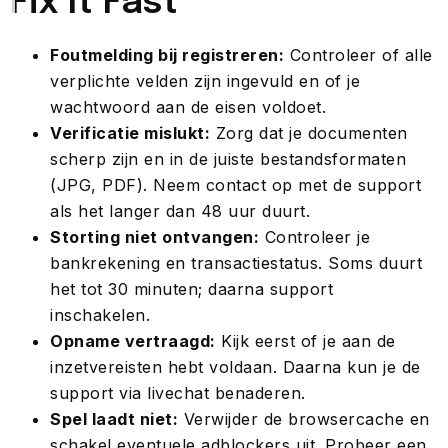
Fix It Fast
Foutmelding bij registreren:
Controleer of alle
verplichte velden zijn ingevuld en of je
wachtwoord aan de eisen voldoet.
Verificatie mislukt:
Zorg dat je documenten
scherp zijn en in de juiste bestandsformaten
(JPG, PDF). Neem contact op met de support
als het langer dan 48 uur duurt.
Storting niet ontvangen:
Controleer je
bankrekening en transactiestatus. Soms duurt
het tot 30 minuten; daarna support
inschakelen.
Opname vertraagd:
Kijk eerst of je aan de
inzetvereisten hebt voldaan. Daarna kun je de
support via livechat benaderen.
Spel laadt niet:
Verwijder de browsercache en
schakel eventuele adblockers uit. Probeer een