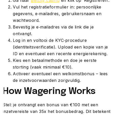
Ga naar
Betcity casino
en klik op ‘Registreren’.
Vul het registratieformulier in: persoonlijke
gegevens, e‑mailadres, gebruikersnaam en
wachtwoord.
Bevestig je e‑mailadres via de link die je
ontvangt.
Log in en voltooi de KYC‑procedure
(identiteitsverificatie). Upload een kopie van je
ID en eventueel een recente energierekening.
Kies een betaalmethode en doe je eerste
storting (vaak minimaal €10).
Activeer eventueel een welkomstbonus – lees
de inzetvoorwaarden zorgvuldig.
How Wagering Works
Stel: je ontvangt een bonus van €100 met een
inzetvereiste van 35x het bonusbedrag. Dit betekent