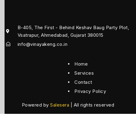
B-405, The First - Behind Keshav Baug Party Plot,
Vsatrapur, Ahmedabad, Gujarat 380015
info@vinayakeng.co.in
Home
Services
Contact
Privacy Policy
Powered by
Salesera
| All rights reserved