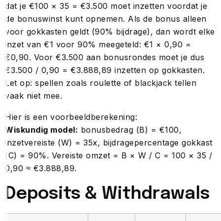
dat je €100 × 35 = €3.500 moet inzetten voordat je
de bonuswinst kunt opnemen. Als de bonus alleen
voor gokkasten geldt (90% bijdrage), dan wordt elke
inzet van €1 voor 90% meegeteld: €1 × 0,90 =
€0,90. Voor €3.500 aan bonusrondes moet je dus
€3.500 / 0,90 = €3.888,89 inzetten op gokkasten.
Let op: spellen zoals roulette of blackjack tellen
vaak niet mee.
Hier is een voorbeeldberekening:
Wiskundig model:
bonusbedrag (B) = €100,
inzetvereiste (W) = 35x, bijdragepercentage gokkast
(C) = 90%. Vereiste omzet = B × W / C = 100 × 35 /
0,90 ≈ €3.888,89.
Deposits & Withdrawals