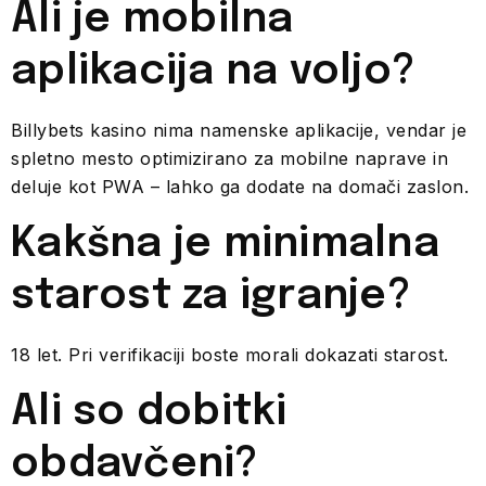
Ali je mobilna
aplikacija na voljo?
Billybets kasino nima namenske aplikacije, vendar je
spletno mesto optimizirano za mobilne naprave in
deluje kot PWA – lahko ga dodate na domači zaslon.
Kakšna je minimalna
starost za igranje?
18 let. Pri verifikaciji boste morali dokazati starost.
Ali so dobitki
obdavčeni?