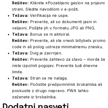
Rešitev:
Kliknite »Pozabljeno geslo« na prijavni
strani. Sledite navodilom v e-pošti.
Težava:
Verifikacija ne uspe.
Rešitev:
Preverite, ali so dokumenti jasni in
veljavni. Pošljite jih v formatu JPG ali PNG.
Težava:
Bonus se ni aktiviral.
Rešitev:
Preverite, ali ste vnesli billybets promo
code in ali polog ustreza minimalnemu znesku.
Težava:
Dvig je zavrnjen.
Rešitev:
Preverite zahtevo za stavo – morda še
niste izpolnili pogojev. Preverite tudi dnevne
limite.
Težava:
Stran se ne nalaga.
Rešitev:
Počistite predpomnilnik brskalnika ali
poskusite z drugo napravo. PWA lahko
zaženete iz brskalnika.
Dodatni nasveti