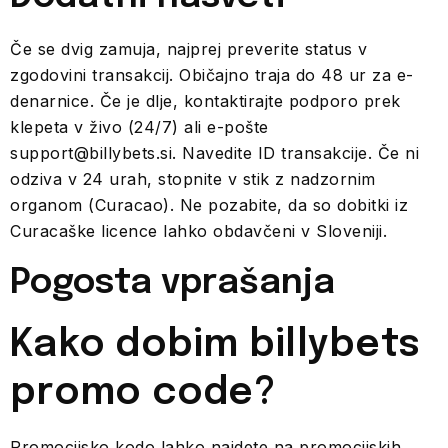
Če se dvig zamuja, najprej preverite status v
zgodovini transakcij. Običajno traja do 48 ur za e-
denarnice. Če je dlje, kontaktirajte podporo prek
klepeta v živo (24/7) ali e-pošte
support@billybets.si. Navedite ID transakcije. Če ni
odziva v 24 urah, stopnite v stik z nadzornim
organom (Curacao). Ne pozabite, da so dobitki iz
Curacaške licence lahko obdavčeni v Sloveniji.
Pogosta vprašanja
Kako dobim billybets
promo code?
Promocijsko kodo lahko najdete na promocijskih