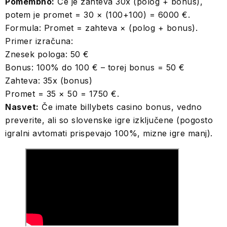
Pomembno:
Če je zahteva 30x (polog + bonus),
potem je promet = 30 × (100+100) = 6000 €.
Formula: Promet = zahteva × (polog + bonus).
Primer izračuna:
Znesek pologa: 50 €
Bonus: 100% do 100 € – torej bonus = 50 €
Zahteva: 35x (bonus)
Promet = 35 × 50 = 1750 €.
Nasvet:
Če imate billybets casino bonus, vedno
preverite, ali so slovenske igre izključene (pogosto
igralni avtomati prispevajo 100%, mizne igre manj).