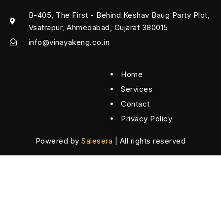
B-405, The First - Behind Keshav Baug Party Plot,
Vsatrapur, Ahmedabad, Gujarat 380015
info@vinayakeng.co.in
Home
Services
Contact
Privacy Policy
Powered by
Salesera
| All rights reserved