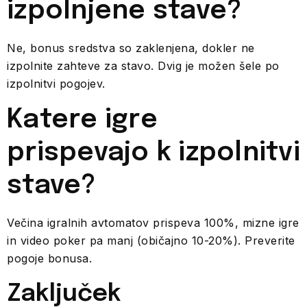
izpolnjene stave?
Ne, bonus sredstva so zaklenjena, dokler ne
izpolnite zahteve za stavo. Dvig je možen šele po
izpolnitvi pogojev.
Katere igre
prispevajo k izpolnitvi
stave?
Večina igralnih avtomatov prispeva 100%, mizne igre
in video poker pa manj (običajno 10-20%). Preverite
pogoje bonusa.
Zaključek