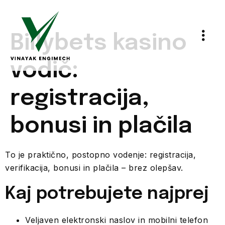
Billybets kasino
vodič:
registracija,
bonusi in plačila
To je praktično, postopno vodenje: registracija,
verifikacija, bonusi in plačila – brez olepšav.
Kaj potrebujete najprej
Veljaven elektronski naslov in mobilni telefon