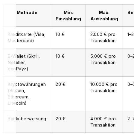
Methode
Min.
Max.
Be
Einzahlung
Auszahlung
Kreditkarte (Visa,
10 €
2.000 € pro
1–
Mastercard)
Transaktion
E-Wallet (Skrill,
10 €
5.000 € pro
0–
Neteller,
Transaktion
ecoPayz)
Kryptowährungen
20 €
10.000 € pro
0–
(Bitcoin,
Transaktion
Ethereum,
Litecoin)
Banküberweisung
20 €
4.000 € pro
2–
Transaktion