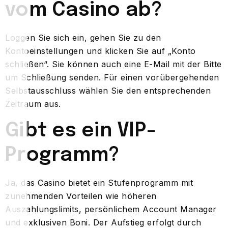
vom Casino ab?
Loggen Sie sich ein, gehen Sie zu den
Kontoeinstellungen und klicken Sie auf „Konto
schließen“. Sie können auch eine E-Mail mit der Bitte
um Schließung senden. Für einen vorübergehenden
Selbstausschluss wählen Sie den entsprechenden
Zeitraum aus.
Gibt es ein VIP-
Programm?
Ja, das Casino bietet ein Stufenprogramm mit
zunehmenden Vorteilen wie höheren
Auszahlungslimits, persönlichem Account Manager
und exklusiven Boni. Der Aufstieg erfolgt durch