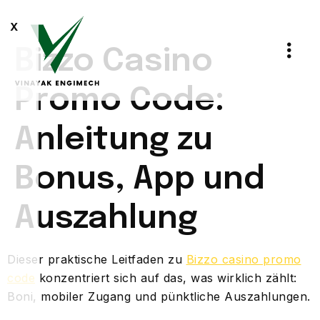
X
Bizzo Casino
Promo Code:
Anleitung zu
Bonus, App und
Auszahlung
Dieser praktische Leitfaden zu
Bizzo casino promo
code
konzentriert sich auf das, was wirklich zählt:
Boni, mobiler Zugang und pünktliche Auszahlungen.