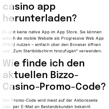
casino app
herunterladen?
Es gibt keine native App im App Store. Sie können
jedoch die mobile Website als Progressive Web App
(PWA) nutzen – einfach über den Browser öffnen
und „Zum Startbildschirm hinzufügen“ verwenden.
Wie finde ich den
aktuellen Bizzo-
Casino-Promo-Code?
Der Promo-Code wird meist auf der Aktionsseite
oder per E-Mail an Bestandskunden bekannt