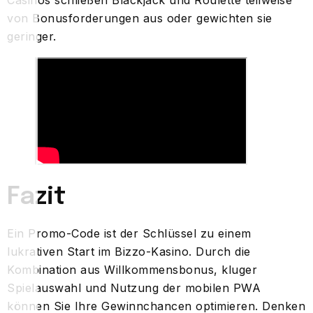
Casinos schließen Blackjack und Roulette teilweise
von Bonusforderungen aus oder gewichten sie
geringer.
Fazit
Ein Promo-Code ist der Schlüssel zu einem
lukrativen Start im Bizzo-Kasino. Durch die
Kombination aus Willkommensbonus, kluger
Spielauswahl und Nutzung der mobilen PWA
können Sie Ihre Gewinnchancen optimieren. Denken