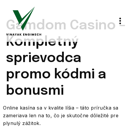
Gamdom Casino –
Kompletný
sprievodca
promo kódmi a
bonusmi
Online kasína sa v kvalite líšia – táto príručka sa
zameriava len na to, čo je skutočne dôležité pre
plynulý zážitok.