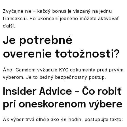
Zvyčajne nie – každý bonus je viazaný na jednu
transakciu. Po ukončení jedného môžete aktivovať
ďalší.
Je potrebné
overenie totožnosti?
Áno, Gamdom vyžaduje KYC dokumenty pred prvým
výberom. Je to bežný bezpečnostný postup.
Insider Advice – Čo robiť
pri oneskorenom výbere
Ak výber trvá dlhšie ako 48 hodín, postupujte takto: