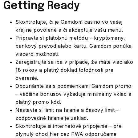
Getting Ready
Skontrolujte, či je Gamdom casino vo vašej
krajine povolené a či akceptuje vašu menu.
Pripravte si platobnú metódu – kryptomeny,
bankový prevod alebo kartu. Gamdom ponúka
viacero možností.
Zaregistrujte sa iba v prípade, že máte viac ako
18 rokov a platný doklad totožnosti pre
overenie.
Oboznámte sa s podmienkami Gamdom promo
– väčšina bonusov vyžaduje minimálny vklad a
platný promo kód.
Nastavte si limit na hranie a časový limit –
zodpovedné hranie je základ.
Skontrolujte si internetové pripojenie – pre
plynulý chod hier cez PWA odporúčame