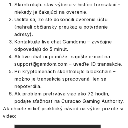
Skontrolujte stav výberu v histórii transakcií –
niekedy je čakajúci na overenie.
Uistite sa, že ste dokončili overenie účtu
(nahrali občiansky preukaz a potvrdenie
adresy).
Kontaktujte live chat Gamdomu – zvyčajne
odpovedajú do 5 minút.
Ak live chat nepomôže, napíšte e-mail na
support@gamdom.com – uveďte ID transakcie.
Pri kryptomenách skontrolujte blockchain –
možno je transakcia spracovaná, len sa
nepotvrdila.
Ak problém pretrváva viac ako 72 hodín,
podajte sťažnosť na Curacao Gaming Authority.
Ak chcete vidieť praktický návod na výber pozrite si
video: