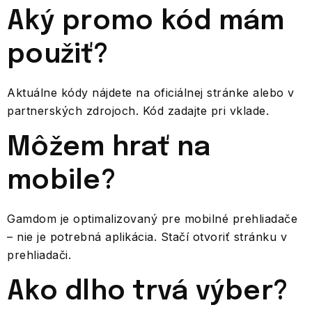
Aký promo kód mám
použiť?
Aktuálne kódy nájdete na oficiálnej stránke alebo v
partnerských zdrojoch. Kód zadajte pri vklade.
Môžem hrať na
mobile?
Gamdom je optimalizovaný pre mobilné prehliadače
– nie je potrebná aplikácia. Stačí otvoriť stránku v
prehliadači.
Ako dlho trvá výber?