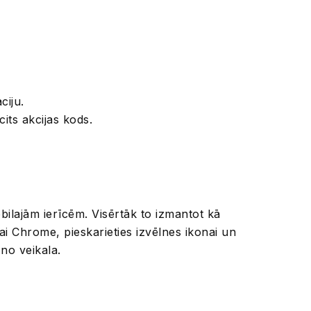
ciju.
its akcijas kods.
obilajām ierīcēm. Visērtāk to izmantot kā
ai Chrome, pieskarieties izvēlnes ikonai un
 no veikala.