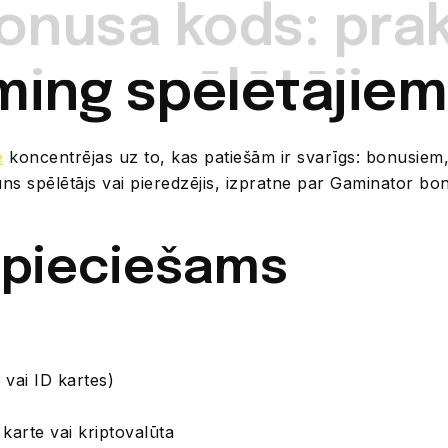
onusa kods: prak
ming spēlētājiem
e
koncentrējas uz to, kas patiešām ir svarīgs: bonusiem, 
auns spēlētājs vai pieredzējis, izpratne par Gaminator 
epieciešams
vai ID kartes)
arte vai kriptovalūta