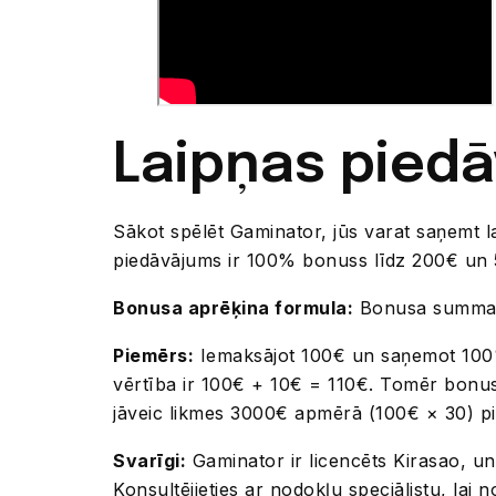
Laipņas pied
Sākot spēlēt Gaminator, jūs varat saņemt 
piedāvājums ir 100% bonuss līdz 200€ un 
Bonusa aprēķina formula:
Bonusa summa =
Piemērs:
Iemaksājot 100€ un saņemot 100%
vērtība ir 100€ + 10€ = 110€. Tomēr bonus
jāveic likmes 3000€ apmērā (100€ × 30) p
Svarīgi:
Gaminator ir licencēts Kirasao, un 
Konsultējieties ar nodokļu speciālistu, lai n