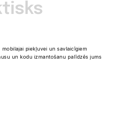
tisks
mobilajai piekļuvei un savlaicīgiem
bonusu un kodu izmantošanu palīdzēs jums