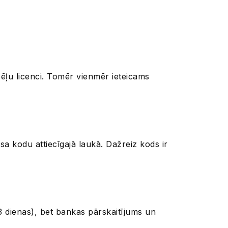
ēļu licenci. Tomēr vienmēr ieteicams
a kodu attiecīgajā laukā. Dažreiz kods ir
–3 dienas), bet bankas pārskaitījums un