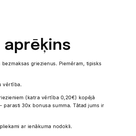
 aprēķins
n bezmaksas griezienus. Piemēram, tipisks
vērtība.
zieniem (katra vērtība 0,20€) kopējā
 – parasti 30x bonusa summa. Tātad jums ir
apliekami ar ienākuma nodokli.