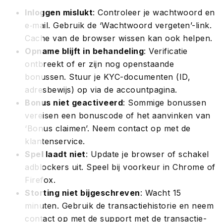
Inloggen mislukt
: Controleer je wachtwoord en
e‑mail. Gebruik de ‘Wachtwoord vergeten’-link.
Cache van de browser wissen kan ook helpen.
Opname blijft in behandeling
: Verificatie
ontbreekt of er zijn nog openstaande
bonussen. Stuur je KYC-documenten (ID,
adresbewijs) op via de accountpagina.
Bonus niet geactiveerd
: Sommige bonussen
vereisen een bonuscode of het aanvinken van
‘Bonus claimen’. Neem contact op met de
klantenservice.
Spel laadt niet
: Update je browser of schakel
adblockers uit. Speel bij voorkeur in Chrome of
Firefox.
Storting niet bijgeschreven
: Wacht 15
minuten. Gebruik de transactiehistorie en neem
contact op met de support met de transactie-