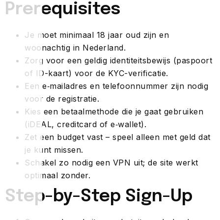
Prerequisites
Je moet minimaal 18 jaar oud zijn en
woonachtig in Nederland.
Zorg voor een geldig identiteitsbewijs (paspoort
of ID-kaart) voor de KYC-verificatie.
Een e‑mailadres en telefoonnummer zijn nodig
voor de registratie.
Kies een betaalmethode die je gaat gebruiken
(iDEAL, creditcard of e‑wallet).
Zet een budget vast – speel alleen met geld dat
je kunt missen.
Schakel zo nodig een VPN uit; de site werkt
optimaal zonder.
Step-by-Step Sign-Up