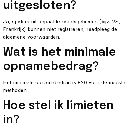
uitgesloten?
Ja, spelers uit bepaalde rechtsgebieden (bijv. VS,
Frankrijk) kunnen niet registreren; raadpleeg de
algemene voorwaarden.
Wat is het minimale
opnamebedrag?
Het minimale opnamebedrag is €20 voor de meeste
methoden.
Hoe stel ik limieten
in?