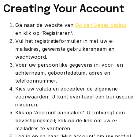
Creating Your Account
Ga naar de website van
Golden Vegas casino
en klik op ‘Registreren’.
Vul het registratieformulier in met uw e-
mailadres, gewenste gebruikersnaam en
wachtwoord.
Voer uw persoonlijke gegevens in: voor- en
achternaam, geboortedatum, adres en
telefoonnummer.
Kies uw valuta en accepteer de algemene
voorwaarden. U kunt eventueel een bonuscode
invoeren.
Klik op ‘Account aanmaken’. U ontvangt een
bevestigingsmail; klik op de link om uw e-
mailadres te verifiëren.
Log in en ga naar ‘Mijn account’ om uw profiel