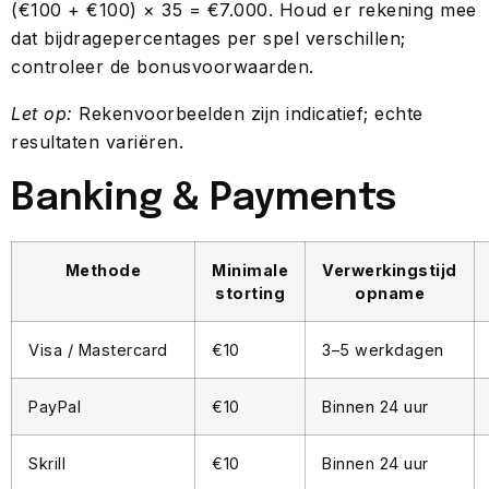
(€100 + €100) × 35 = €7.000. Houd er rekening mee
dat bijdragepercentages per spel verschillen;
controleer de bonusvoorwaarden.
Let op:
Rekenvoorbeelden zijn indicatief; echte
resultaten variëren.
Banking & Payments
Methode
Minimale
Verwerkingstijd
storting
opname
Visa / Mastercard
€10
3–5 werkdagen
PayPal
€10
Binnen 24 uur
Skrill
€10
Binnen 24 uur