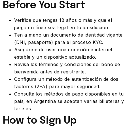
Before You Start
Verifica que tengas 18 años o más y que el
juego en línea sea legal en tu jurisdicción.
Ten a mano un documento de identidad vigente
(DNI, pasaporte) para el proceso KYC.
Asegúrate de usar una conexión a internet
estable y un dispositivo actualizado.
Revisa los términos y condiciones del bono de
bienvenida antes de registrarte.
Configura un método de autenticación de dos
factores (2FA) para mayor seguridad.
Consulta los métodos de pago disponibles en tu
país; en Argentina se aceptan varias billeteras y
tarjetas.
How to Sign Up