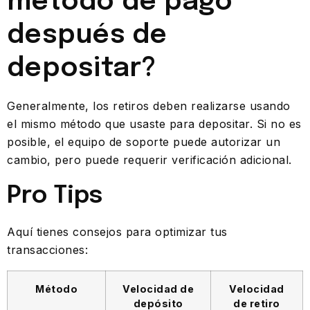
método de pago
después de
depositar?
Generalmente, los retiros deben realizarse usando
el mismo método que usaste para depositar. Si no es
posible, el equipo de soporte puede autorizar un
cambio, pero puede requerir verificación adicional.
Pro Tips
Aquí tienes consejos para optimizar tus
transacciones:
Método
Velocidad de
Velocidad
depósito
de retiro