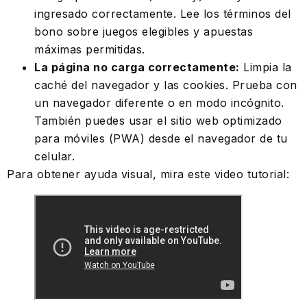
ingresado correctamente. Lee los términos del
bono sobre juegos elegibles y apuestas
máximas permitidas.
La página no carga correctamente:
Limpia la
caché del navegador y las cookies. Prueba con
un navegador diferente o en modo incógnito.
También puedes usar el sitio web optimizado
para móviles (PWA) desde el navegador de tu
celular.
Para obtener ayuda visual, mira este video tutorial: