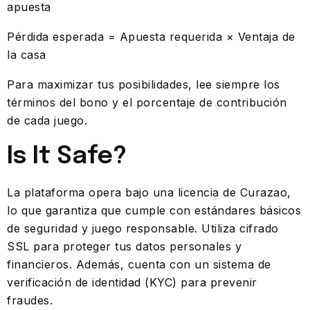
apuesta
Pérdida esperada = Apuesta requerida × Ventaja de
la casa
Para maximizar tus posibilidades, lee siempre los
términos del bono y el porcentaje de contribución
de cada juego.
Is It Safe?
La plataforma opera bajo una licencia de Curazao,
lo que garantiza que cumple con estándares básicos
de seguridad y juego responsable. Utiliza cifrado
SSL para proteger tus datos personales y
financieros. Además, cuenta con un sistema de
verificación de identidad (KYC) para prevenir
fraudes.