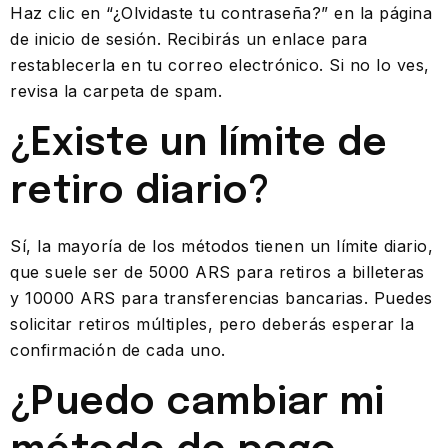
Haz clic en “¿Olvidaste tu contraseña?” en la página
de inicio de sesión. Recibirás un enlace para
restablecerla en tu correo electrónico. Si no lo ves,
revisa la carpeta de spam.
¿Existe un límite de
retiro diario?
Sí, la mayoría de los métodos tienen un límite diario,
que suele ser de 5000 ARS para retiros a billeteras
y 10000 ARS para transferencias bancarias. Puedes
solicitar retiros múltiples, pero deberás esperar la
confirmación de cada uno.
¿Puedo cambiar mi