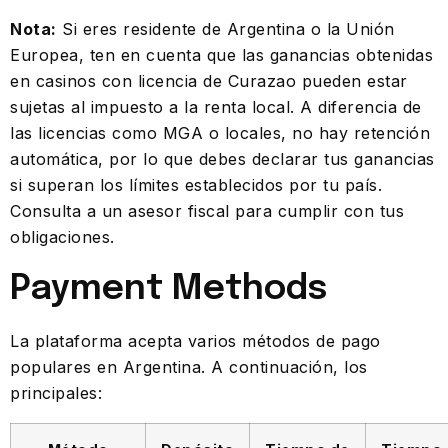
Nota:
Si eres residente de Argentina o la Unión
Europea, ten en cuenta que las ganancias obtenidas
en casinos con licencia de Curazao pueden estar
sujetas al impuesto a la renta local. A diferencia de
las licencias como MGA o locales, no hay retención
automática, por lo que debes declarar tus ganancias
si superan los límites establecidos por tu país.
Consulta a un asesor fiscal para cumplir con tus
obligaciones.
Payment Methods
La plataforma acepta varios métodos de pago
populares en Argentina. A continuación, los
principales: