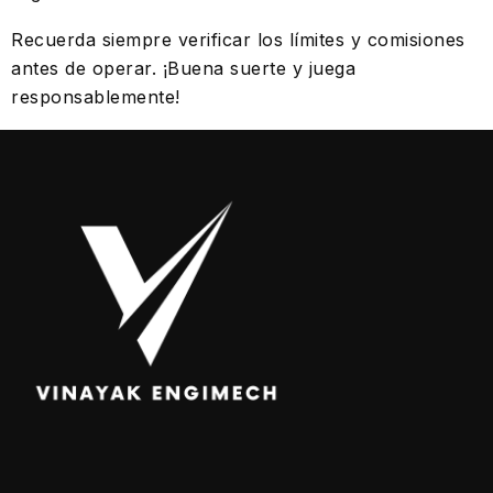
Recuerda siempre verificar los límites y comisiones
antes de operar. ¡Buena suerte y juega
responsablemente!