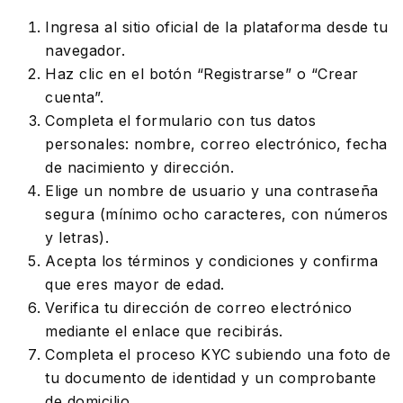
Ingresa al sitio oficial de la plataforma desde tu
navegador.
Haz clic en el botón “Registrarse” o “Crear
cuenta”.
Completa el formulario con tus datos
personales: nombre, correo electrónico, fecha
de nacimiento y dirección.
Elige un nombre de usuario y una contraseña
segura (mínimo ocho caracteres, con números
y letras).
Acepta los términos y condiciones y confirma
que eres mayor de edad.
Verifica tu dirección de correo electrónico
mediante el enlace que recibirás.
Completa el proceso KYC subiendo una foto de
tu documento de identidad y un comprobante
de domicilio.