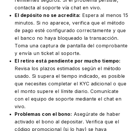
remitentes seguros. Si el problema persiste,
contacta al soporte vía chat en vivo.
El depósito no se acredita:
Espera al menos 15
minutos. Si no aparece, verifica que el método
de pago esté configurado correctamente y que
el banco no haya bloqueado la transacción.
Toma una captura de pantalla del comprobante
y envía un ticket al soporte.
El retiro está pendiente por mucho tiempo:
Revisa los plazos estimados según el método
usado. Si supera el tiempo indicado, es posible
que necesites completar el KYC adicional o que
el monto supere el límite diario. Comunícate
con el equipo de soporte mediante el chat en
vivo.
Problemas con el bono:
Asegúrate de haber
activado el bono al depositar. Verifica que el
código promocional (si lo hay) se haya