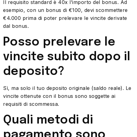
Il requisito standard è 40x l’importo del bonus. Ad
esempio, con un bonus di €100, devi scommettere
€4.000 prima di poter prelevare le vincite derivate
dal bonus.
Posso prelevare le
vincite subito dopo il
deposito?
Sì, ma solo il tuo deposito originale (saldo reale). Le
vincite ottenute con il bonus sono soggette ai
requisiti di scommessa.
Quali metodi di
pagamento sono