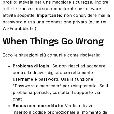
profilo: attivala per una maggiore sicurezza. Inoltre,
tutte le transazioni sono monitorate per rilevare
attività sospette.
Importante:
non condividere mai la
password e usa una connessione privata (evita reti
Wi-Fi pubbliche).
When Things Go Wrong
Ecco le situazioni più comuni e come risolverle:
Problema di login:
Se non riesci ad accedere,
controlla di aver digitato correttamente
username e password. Usa la funzione
“Password dimenticata” per reimpostarla. Se il
problema persiste, contatta il supporto via
chat.
Bonus non accreditato:
Verifica di aver
inserito il codice promozionale al momento del