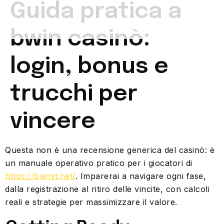
Guida pratica a
bwin casinò:
login, bonus e
trucchi per
vincere
Questa non è una recensione generica del casinò: è
un manuale operativo pratico per i giocatori di
https://bwinit.net/
. Imparerai a navigare ogni fase,
dalla registrazione al ritiro delle vincite, con calcoli
reali e strategie per massimizzare il valore.