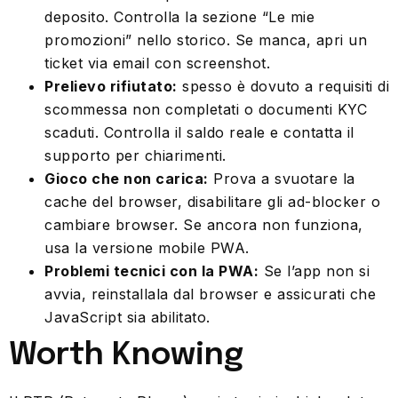
deposito. Controlla la sezione “Le mie
promozioni” nello storico. Se manca, apri un
ticket via email con screenshot.
Prelievo rifiutato:
spesso è dovuto a requisiti di
scommessa non completati o documenti KYC
scaduti. Controlla il saldo reale e contatta il
supporto per chiarimenti.
Gioco che non carica:
Prova a svuotare la
cache del browser, disabilitare gli ad-blocker o
cambiare browser. Se ancora non funziona,
usa la versione mobile PWA.
Problemi tecnici con la PWA:
Se l’app non si
avvia, reinstallala dal browser e assicurati che
JavaScript sia abilitato.
Worth Knowing