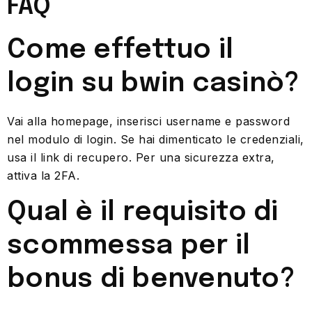
FAQ
Come effettuo il
login su bwin casinò?
Vai alla homepage, inserisci username e password
nel modulo di login. Se hai dimenticato le credenziali,
usa il link di recupero. Per una sicurezza extra,
attiva la 2FA.
Qual è il requisito di
scommessa per il
bonus di benvenuto?