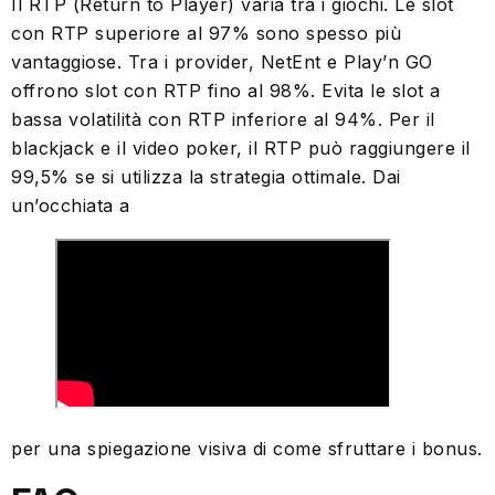
Il RTP (Return to Player) varia tra i giochi. Le slot
con RTP superiore al 97% sono spesso più
vantaggiose. Tra i provider, NetEnt e Play’n GO
offrono slot con RTP fino al 98%. Evita le slot a
bassa volatilità con RTP inferiore al 94%. Per il
blackjack e il video poker, il RTP può raggiungere il
99,5% se si utilizza la strategia ottimale. Dai
un’occhiata a
per una spiegazione visiva di come sfruttare i bonus.