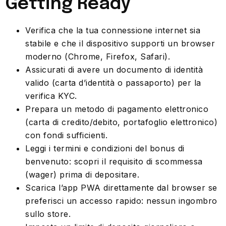
Getting Ready
Verifica che la tua connessione internet sia
stabile e che il dispositivo supporti un browser
moderno (Chrome, Firefox, Safari).
Assicurati di avere un documento di identità
valido (carta d’identità o passaporto) per la
verifica KYC.
Prepara un metodo di pagamento elettronico
(carta di credito/debito, portafoglio elettronico)
con fondi sufficienti.
Leggi i termini e condizioni del bonus di
benvenuto: scopri il requisito di scommessa
(wager) prima di depositare.
Scarica l’app PWA direttamente dal browser se
preferisci un accesso rapido: nessun ingombro
sullo store.