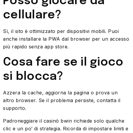
Posso giocare da
cellulare?
Sì, il sito è ottimizzato per dispositivi mobili. Puoi
anche installare la PWA dal browser per un accesso
più rapido senza app store.
Cosa fare se il gioco
si blocca?
Azzera la cache, aggiorna la pagina o prova un
altro browser. Se il problema persiste, contatta il
supporto.
Padroneggiare il casinò bwin richiede solo qualche
clic e un po’ di strategia. Ricorda di impostare limiti e