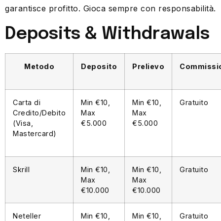
garantisce profitto. Gioca sempre con responsabilità.
Deposits & Withdrawals
Metodo
Deposito
Prelievo
Commissi
Carta di
Min €10,
Min €10,
Gratuito
Credito/Debito
Max
Max
(Visa,
€5.000
€5.000
Mastercard)
Skrill
Min €10,
Min €10,
Gratuito
Max
Max
€10.000
€10.000
Neteller
Min €10,
Min €10,
Gratuito