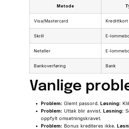
Metode
T
Visa/Mastercard
Kredittkort
Skrill
E-lommeb
Neteller
E-lommeb
Bankoverføring
Bank
Vanlige probl
Problem:
Glemt passord.
Løsning:
Kli
Problem:
Uttak blir avvist.
Løsning:
Sø
oppfylt omsetningskravet.
Problem:
Bonus krediteres ikke.
Løsn