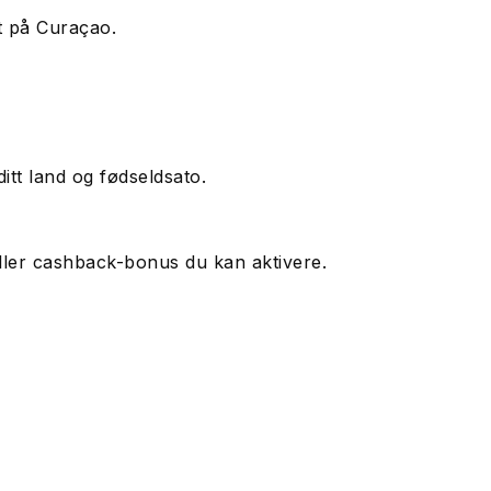
rt på Curaçao.
itt land og fødseldsato.
eller cashback-bonus du kan aktivere.