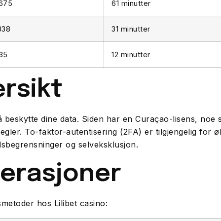
675
61 minutter
838
31 minutter
35
12 minutter
rsikt
 å beskytte dine data. Siden har en Curaçao-lisens, no
 regler. To-faktor-autentisering (2FA) er tilgjengelig for 
dsbegrensninger og selveksklusjon.
perasjoner
smetoder hos Lilibet casino: