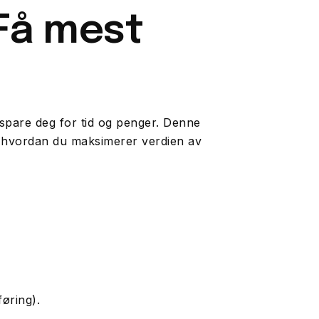
 Få mest
 spare deg for tid og penger. Denne
 og hvordan du maksimerer verdien av
føring).