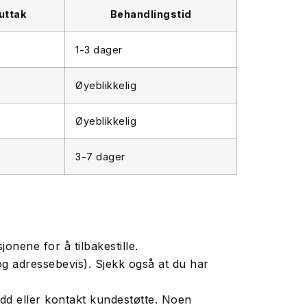
uttak
Behandlingstid
1-3 dager
Øyeblikkelig
Øyeblikkelig
3-7 dager
onene for å tilbakestille.
og adressebevis). Sjekk også at du har
dd eller kontakt kundestøtte. Noen