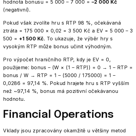
hodnota bonusu = 5 000 – 7 000 =
–2 000 Kč
(negativní).
Pokud však zvolíte hru s RTP 98 %, očekávaná
ztráta = 175 000 × 0,02 = 3 500 Kč a EV = 5 000 – 3
500 =
+1 500 Kč
. To ukazuje, že výběr hry s
vysokým RTP může bonus učinit výhodným.
Pro výpočet hraničního RTP, kdy je EV = 0,
použijeme: bonus – (W × (1 – RTP)) = 0 → 1 – RTP =
bonus / W → RTP = 1 – (5000 / 175000) = 1 –
0,0286 = 97,14 %. Pokud hrajete hru s RTP vyšším
než ~97,14 %, bonus má pozitivní očekávanou
hodnotu.
Financial Operations
Vklady jsou zpracovány okamžitě u většiny metod