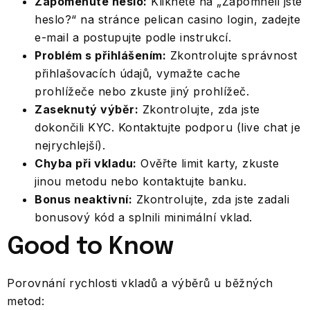
Zapomenuté heslo:
Klikněte na „Zapomněli jste
heslo?“ na stránce pelican casino login, zadejte
e-mail a postupujte podle instrukcí.
Problém s přihlášením:
Zkontrolujte správnost
přihlašovacích údajů, vymažte cache
prohlížeče nebo zkuste jiný prohlížeč.
Zaseknutý výběr:
Zkontrolujte, zda jste
dokončili KYC. Kontaktujte podporu (live chat je
nejrychlejší).
Chyba při vkladu:
Ověřte limit karty, zkuste
jinou metodu nebo kontaktujte banku.
Bonus neaktivní:
Zkontrolujte, zda jste zadali
bonusový kód a splnili minimální vklad.
Good to Know
Porovnání rychlosti vkladů a výběrů u běžných
metod: