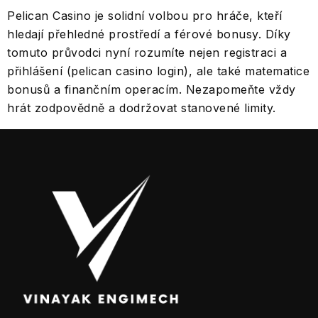
Pelican Casino je solidní volbou pro hráče, kteří
hledají přehledné prostředí a férové bonusy. Díky
tomuto průvodci nyní rozumíte nejen registraci a
přihlášení (pelican casino login), ale také matematice
bonusů a finančním operacím. Nezapomeňte vždy
hrát zodpovědně a dodržovat stanovené limity.