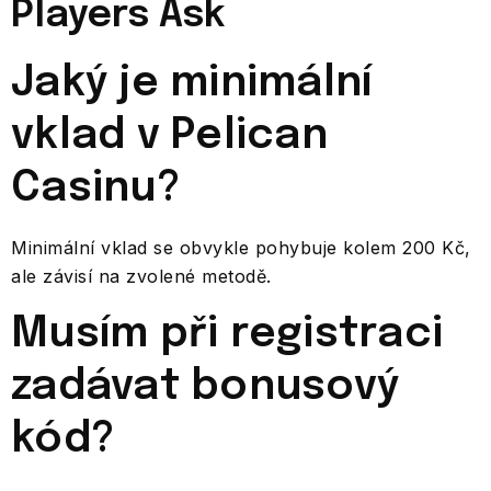
Players Ask
Jaký je minimální
vklad v Pelican
Casinu?
Minimální vklad se obvykle pohybuje kolem 200 Kč,
ale závisí na zvolené metodě.
Musím při registraci
zadávat bonusový
kód?