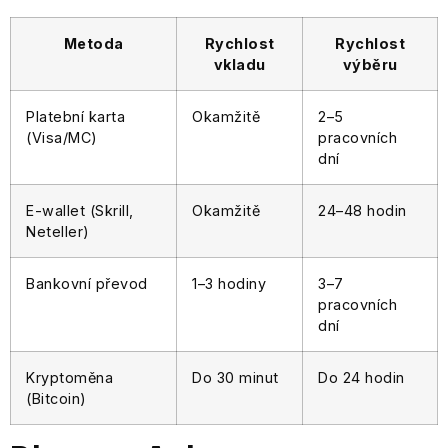
Metoda
Rychlost
Rychlost
vkladu
výběru
Platební karta
Okamžitě
2–5
(Visa/MC)
pracovních
dní
E-wallet (Skrill,
Okamžitě
24–48 hodin
Neteller)
Bankovní převod
1–3 hodiny
3–7
pracovních
dní
Kryptoměna
Do 30 minut
Do 24 hodin
(Bitcoin)