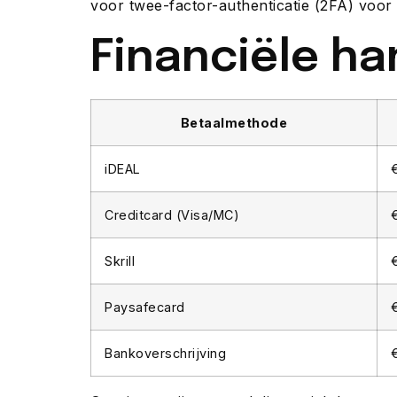
voor twee-factor-authenticatie (2FA) voor e
Financiële ha
Betaalmethode
iDEAL
Creditcard (Visa/MC)
Skrill
Paysafecard
Bankoverschrijving