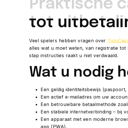
Praktische c
tot uitbetali
Veel spelers hebben vragen over
TotoCas
alles wat u moet weten, van registratie t
stap instructies raakt u niet verdwaald.
Wat u nodig h
Een geldig identiteitsbewijs (paspoort, 
Een actief e-mailadres om uw account
Een betrouwbare betaalmethode zoals 
Een stabiele internetverbinding – bij v
Een apparaat met een moderne browser
app (PWA).