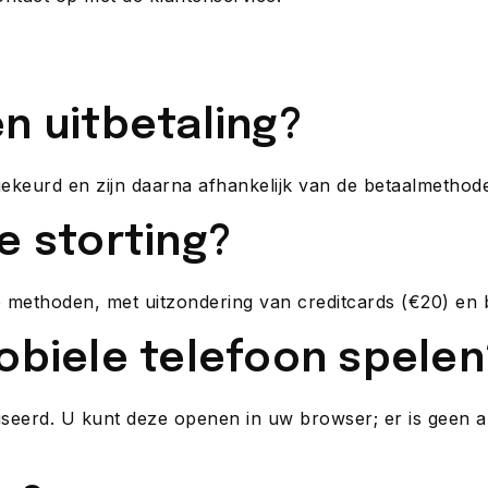
n uitbetaling?
ekeurd en zijn daarna afhankelijk van de betaalmethod
e storting?
e methoden, met uitzondering van creditcards (€20) en 
obiele telefoon spelen
liseerd. U kunt deze openen in uw browser; er is geen 