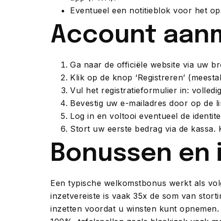
Eventueel een notitieblok voor het o
Account aan
Ga naar de officiële website via uw b
Klik op de knop ‘Registreren’ (meesta
Vul het registratieformulier in: voll
Bevestig uw e-mailadres door op de li
Log in en voltooi eventueel de identit
Stort uw eerste bedrag via de kassa.
Bonussen en 
Een typische welkomstbonus werkt als vol
inzetvereiste is vaak 35x de som van stort
inzetten voordat u winsten kunt opnemen. N