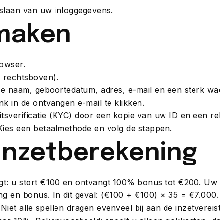
pslaan van uw inloggegevens.
maken
rowser.
l rechtsboven).
edige naam, geboortedatum, adres, e-mail en een sterk w
nk in de ontvangen e-mail te klikken.
eitsverificatie (KYC) door een kopie van uw ID en een re
 Kies een betaalmethode en volg de stappen.
inzetberekening
gt: u stort €100 en ontvangt 100% bonus tot €200. Uw 
ing en bonus. In dit geval: (€100 + €100) × 35 = €7.000
iet alle spellen dragen evenveel bij aan de inzetverei