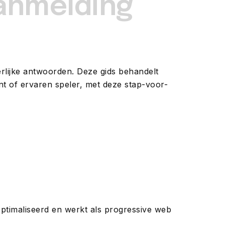
aanmelding
erlijke antwoorden. Deze gids behandelt
nt of ervaren speler, met deze stap-voor-
ptimaliseerd en werkt als progressive web