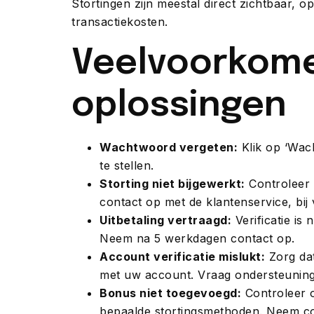
Stortingen zijn meestal direct zichtbaar
transactiekosten.
Veelvoorkom
oplossingen
Wachtwoord vergeten:
Klik op ‘Wach
te stellen.
Storting niet bijgewerkt:
Controleer 
contact op met de klantenservice, bij 
Uitbetaling vertraagd:
Verificatie is
Neem na 5 werkdagen contact op.
Account verificatie mislukt:
Zorg dat
met uw account. Vraag ondersteuning a
Bonus niet toegevoegd:
Controleer o
bepaalde stortingsmethoden. Neem co