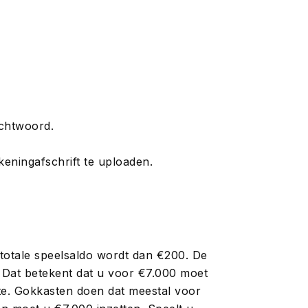
achtwoord.
keningafschrift te uploaden.
totale speelsaldo wordt dan €200. De
. Dat betekent dat u voor €7.000 moet
ste. Gokkasten doen dat meestal voor