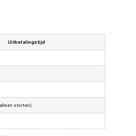
Uitbetalingstijd
alleen storten)