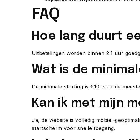
FAQ
Hoe lang duurt ee
Uitbetalingen worden binnen 24 uur goedg
Wat is de minimal
De minimale storting is €10 voor de meest
Kan ik met mijn m
Ja, de website is volledig mobiel-geoptima
startscherm voor snelle toegang.