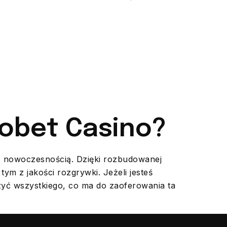
oobet Casino?
 z nowoczesnością. Dzięki rozbudowanej
m z jakości rozgrywki. Jeżeli jesteś
yć wszystkiego, co ma do zaoferowania ta