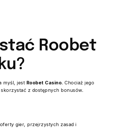
ystać Roobet
ku?
 myśl, jest
Roobet Casino
. Chociaż jego
a skorzystać z dostępnych bonusów.
erty gier, przejrzystych zasad i