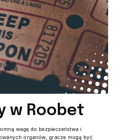
y w Roobet
gromną wagę do bezpieczeństwa i
nomowanych organów, gracze mogą być