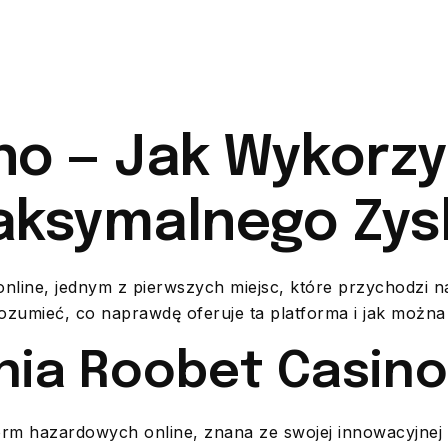
no — Jak Wykorz
aksymalnego Zys
line, jednym z pierwszych miejsc, które przychodzi na
ozumieć, co naprawdę oferuje ta platforma i jak możn
nia Roobet Casino
rm hazardowych online, znana ze swojej innowacyjnej of