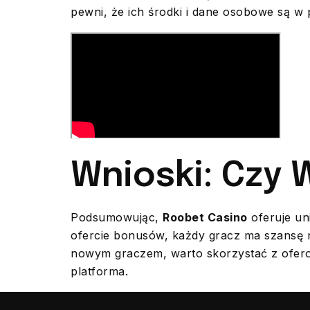
pewni, że ich środki i dane osobowe są w 
Wnioski: Czy
Podsumowując,
Roobet Casino
oferuje un
ofercie bonusów, każdy gracz ma szansę na
nowym graczem, warto skorzystać z ofero
platforma.