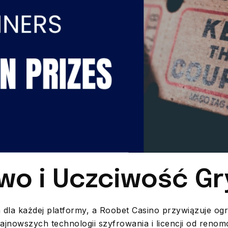
wo i Uczciwość Gr
 dla każdej platformy, a Roobet Casino przywiązuje o
 najnowszych technologii szyfrowania i licencji od re