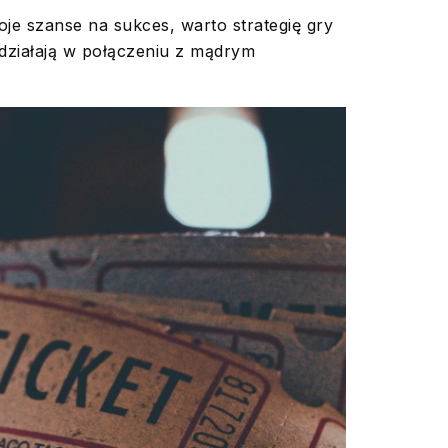
je szanse na sukces, warto strategię gry
działają w połączeniu z mądrym