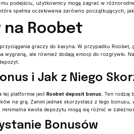
mu podejściu, użytkownicy mogą zagrać w różnorodne
 które spełnia oczekiwania zarówno początkujących, ja
 na Roobet
przyciągania graczy do kasyna. W przypadku Roobet,
 na wygraną, ale również dodają emocji do rozgrywki. 
depozyt.
onus i Jak z Niego Sko
 tej platformie jest
Roobet deposit bonus
. Ten rodzaj
ków na grę. Zanim jednak skorzystasz z tego bonusu, 
 minimalna kwota depozytu mogą się różnić w zależnośc
ystanie Bonusów