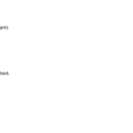
gen).
ebied.