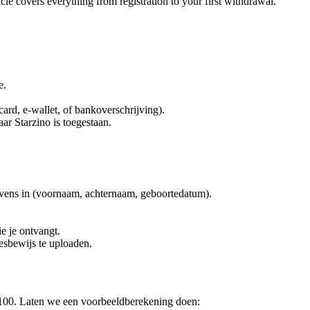
rticle covers everything from registration to your first withdrawal.
e.
ard, e-wallet, of bankoverschrijving).
ar Starzino is toegestaan.
vens in (voornaam, achternaam, geboortedatum).
e je ontvangt.
resbewijs te uploaden.
€100. Laten we een voorbeeldberekening doen: