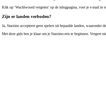
Klik op ‘Wachtwoord vergeten’ op de inlogpagina, voer je e-mail in en
Zijn er landen verboden?
Ja, Starzino accepteert geen spelers uit bepaalde landen, waaronder d
Met deze gids ben je klaar om je Starzino-reis te beginnen. Vergeet nie