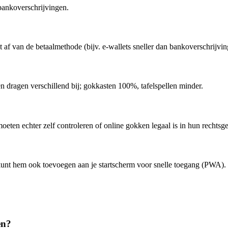
 bankoverschrijvingen.
af van de betaalmethode (bijv. e-wallets sneller dan bankoverschrijvin
en dragen verschillend bij; gokkasten 100%, tafelspellen minder.
oeten echter zelf controleren of online gokken legaal is in hun rechtsg
 kunt hem ook toevoegen aan je startscherm voor snelle toegang (PWA).
en?