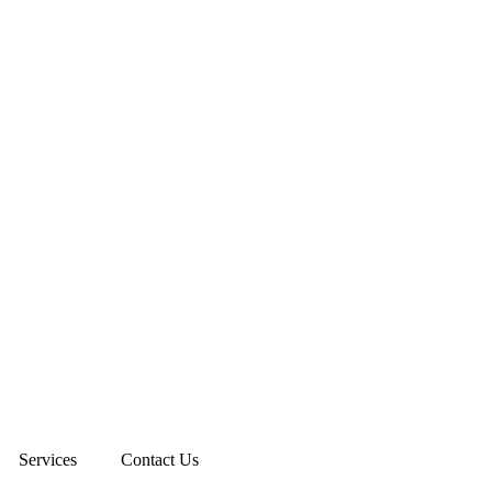
Services
Contact Us