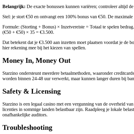
Belangrijk:
De exacte bonussen kunnen variëren; controleer altijd d
Stel: je stort €50 en ontvangt een 100% bonus van €50. De maximale 
Formule: (Storting + Bonus) × Inzetvereiste = Totaal te spelen bedrag
(€50 + €50) × 35 = €3.500.
Dat betekent dat je €3.500 aan inzetten moet plaatsen voordat je de
hier rekening mee bij het kiezen van spellen.
Money In, Money Out
Starzino ondersteunt meerdere betaalmethoden, waaronder creditcards
worden binnen 24-48 uur verwerkt, maar kunnen langer duren bij bank
Safety & Licensing
Starzino is een legaal casino met een vergunning van de overheid van
licenties in sommige landen belastbaar zijn. Raadpleeg je lokale bel
onafhankelijke auditors.
Troubleshooting