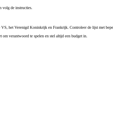
 volg de instructies.
e VS, het Verenigd Koninkrijk en Frankrijk. Controleer de lijst met bep
t om verantwoord te spelen en stel altijd een budget in.