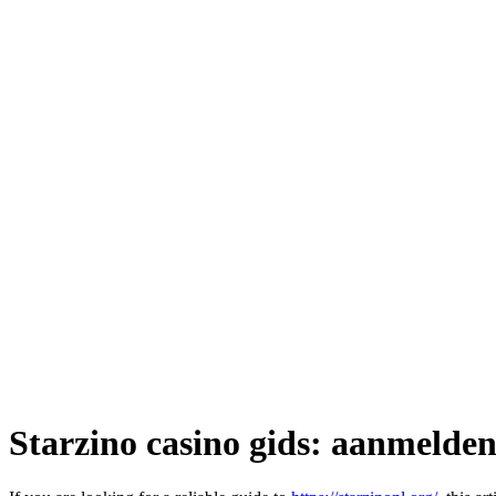
Skip
to
content
Starzino casino gids: aanmelden