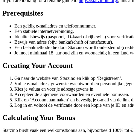
If you are looking for a reliable guide to
https://starzinonl.org/
, this a
Prerequisites
Een geldig e-mailadres en telefoonnummer.
Een stabiele internetverbinding.
Identiteitsbewijs (paspoort, ID-kaart of rijbewijs) voor verificati
Bewijs van adres (bijv. bankafschrift of nutsfactuur).
Een betaalmethode die door Starzino wordt ondersteund (creditc
Je moet minimaal 18 jaar oud zijn en woonachtig in een land wa
Creating Your Account
Ga naar de website van Starzino en klik op ‘Registreren’.
Vul je e-mailadres, gewenste wachtwoord en persoonlijke gege
Kies je valuta en voer je adresgegevens in.
Accepteer de algemene voorwaarden en eventuele bonussen.
Klik op ‘Account aanmaken’ en bevestig je e-mail via de link di
Log in en voltooi de verificatie door een kopie van je ID en ad
Calculating Your Bonus
Starzino biedt vaak een welkomstbonus aan, bijvoorbeeld 100% tot 