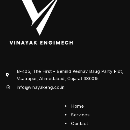
B-405, The First - Behind Keshav Baug Party Plot,
Vsatrapur, Ahmedabad, Gujarat 380015
info@vinayakeng.co.in
Home
Services
Contact