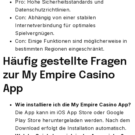
Pro: Hohe Sicherheitsstandards und
Datenschutzrichtlinien.
Con: Abhängig von einer stabilen
Internetverbindung für optimales
Spielvergnügen.
Con: Einige Funktionen sind möglicherweise in
bestimmten Regionen eingeschränkt.
Häufig gestellte Fragen
zur My Empire Casino
App
Wie installiere ich die My Empire Casino App?
Die App kann im iOS App Store oder Google
Play Store heruntergeladen werden. Nach dem
Download erfolgt die Installation automatisch.