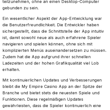
teilzunehmen, ohne an einen Desktop-Computer
gebunden zu sein.
Ein wesentlicher Aspekt der App-Entwicklung war
die Benutzerfreundlichkeit. Die Entwickler haben
sichergestellt, dass die Schnittstelle der App intuitiv
ist, damit sowohl neue als auch erfahrene Spieler
navigieren und spielen können, ohne sich mit
komplizierten Menüs auseinandersetzen zu müssen.
Zudem hat die App aufgrund ihrer schnellen
Ladezeiten und der hohen Grafikqualität viel Lob
erhalten.
Mit kontinuierlichen Updates und Verbesserungen
bleibt die My Empire Casino App an der Spitze der
Branche und bietet stets die neuesten Spiele und
Funktionen. Diese regelmäßigen Updates
gewährleisten, dass die Spieler kontinuierlich eine