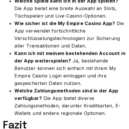
Welche Spiele kann ich in der App spielen?
Die App bietet eine breite Auswahl an Slots,
Tischspielen und Live-Casino-Optionen.
Wie sicher ist die My Empire Casino App?
Die
App verwendet fortschrittliche
Verschlüsselungstechnologien zur Sicherung
aller Transaktionen und Daten.
Kann ich mit meinem bestehenden Account in
der App weiterspielen?
Ja, bestehende
Benutzer können sich einfach mit ihrem My
Empire Casino Login einloggen und ihre
gespeicherten Daten nutzen.
Welche Zahlungsmethoden sind in der App
verfügbar?
Die App bietet diverse
Zahlungsmethoden, darunter Kreditkarten, E-
Wallets und andere regionale Optionen.
Fazit