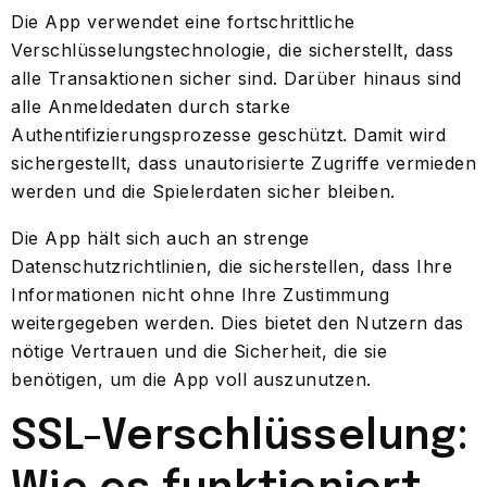
Die App verwendet eine fortschrittliche
Verschlüsselungstechnologie, die sicherstellt, dass
alle Transaktionen sicher sind. Darüber hinaus sind
alle Anmeldedaten durch starke
Authentifizierungsprozesse geschützt. Damit wird
sichergestellt, dass unautorisierte Zugriffe vermieden
werden und die Spielerdaten sicher bleiben.
Die App hält sich auch an strenge
Datenschutzrichtlinien, die sicherstellen, dass Ihre
Informationen nicht ohne Ihre Zustimmung
weitergegeben werden. Dies bietet den Nutzern das
nötige Vertrauen und die Sicherheit, die sie
benötigen, um die App voll auszunutzen.
SSL-Verschlüsselung: