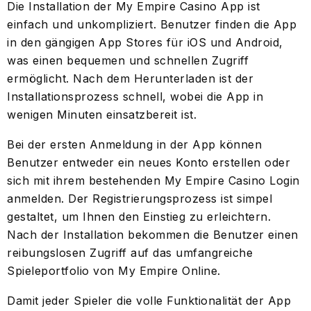
Die Installation der My Empire Casino App ist
einfach und unkompliziert. Benutzer finden die App
in den gängigen App Stores für iOS und Android,
was einen bequemen und schnellen Zugriff
ermöglicht. Nach dem Herunterladen ist der
Installationsprozess schnell, wobei die App in
wenigen Minuten einsatzbereit ist.
Bei der ersten Anmeldung in der App können
Benutzer entweder ein neues Konto erstellen oder
sich mit ihrem bestehenden My Empire Casino Login
anmelden. Der Registrierungsprozess ist simpel
gestaltet, um Ihnen den Einstieg zu erleichtern.
Nach der Installation bekommen die Benutzer einen
reibungslosen Zugriff auf das umfangreiche
Spieleportfolio von My Empire Online.
Damit jeder Spieler die volle Funktionalität der App