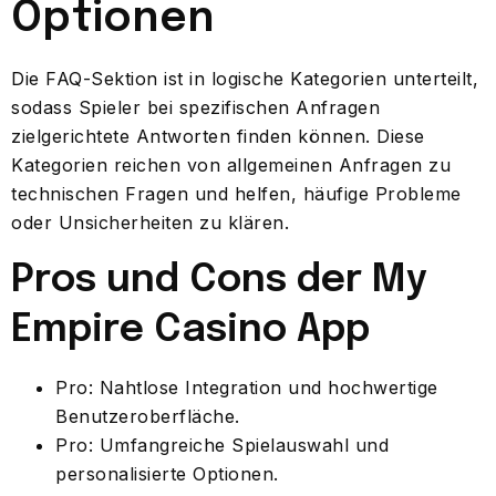
Optionen
Die FAQ-Sektion ist in logische Kategorien unterteilt,
sodass Spieler bei spezifischen Anfragen
zielgerichtete Antworten finden können. Diese
Kategorien reichen von allgemeinen Anfragen zu
technischen Fragen und helfen, häufige Probleme
oder Unsicherheiten zu klären.
Pros und Cons der My
Empire Casino App
Pro: Nahtlose Integration und hochwertige
Benutzeroberfläche.
Pro: Umfangreiche Spielauswahl und
personalisierte Optionen.