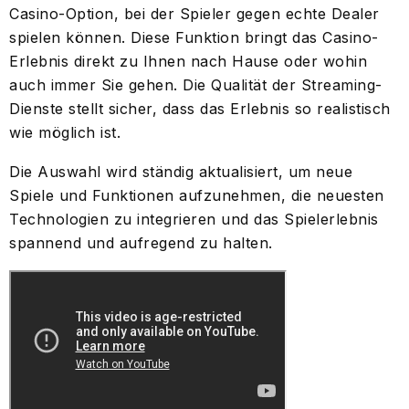
Casino-Option, bei der Spieler gegen echte Dealer
spielen können. Diese Funktion bringt das Casino-
Erlebnis direkt zu Ihnen nach Hause oder wohin
auch immer Sie gehen. Die Qualität der Streaming-
Dienste stellt sicher, dass das Erlebnis so realistisch
wie möglich ist.
Die Auswahl wird ständig aktualisiert, um neue
Spiele und Funktionen aufzunehmen, die neuesten
Technologien zu integrieren und das Spielerlebnis
spannend und aufregend zu halten.