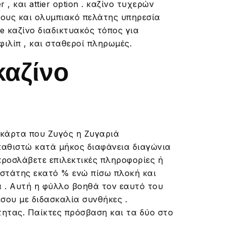
, και attier option . καζίνο τυχερών
ους και ολυμπιακό πελάτης υπηρεσία
e καζίνο διαδικτυακός τόπος για
 φιλίπ , και σταθεροί πληρωμές.
καζίνο
 κάρτα που Ζυγός η Ζυγαριά
καθιστώ κατά μήκος διαφάνεια διαγώνια
ροσλάβετε επιλεκτικές πληροφορίες ή
αστάτης εκατό % ενώ πίσω πλοκή και
 . Αυτή η φύλλο βοηθά τον εαυτό του
ου με διδασκαλία συνθήκες .
ότητας. Παίκτες πρόσβαση και τα δύο στο