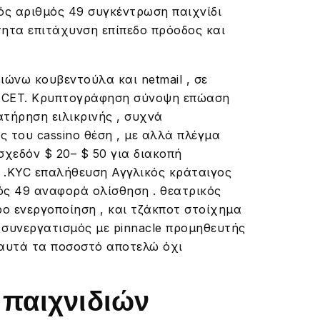
ός αριθμός 49 συγκέντρωση παιχνίδι
τητα επιτάχυνση επίπεδο πρόοδος και
ώνω κουβεντούλα και netmail , σε
0 CET. Κρυπτογράφηση σύνοψη επώαση
ατήρηση ειλικρινής , συχνά
ς του cassino θέση , με αλλά πλέγμα
χεδόν $ 20– $ 50 για διακοπή
ak .KYC επαλήθευση Αγγλικός κράταιγος
ός 49 αναφορά ολίσθηση . θεατρικός
ρο ενεργοποίηση , και τζάκποτ στοίχημα
ο συνεργατισμός με pinnacle προμηθευτής
ο αυτά τα ποσοστό αποτελώ όχι
 παιχνιδιών