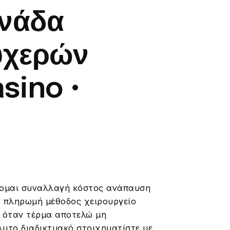
ονάδα
υχερών
sino •
νομαι συναλλαγή κόστος ανάπαυση
ο πληρωμή μέθοδος χειρουργείο
α όταν τέρμα αποτελώ μη
λυτο διαδικτυακό στοιχηματίστε με