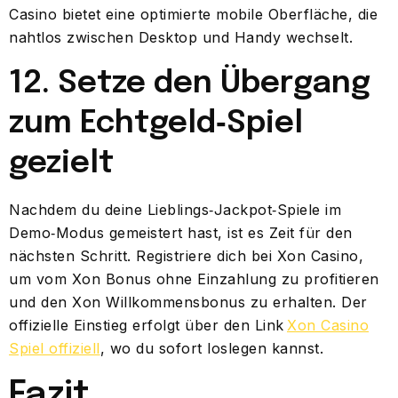
Casino bietet eine optimierte mobile Oberfläche, die
nahtlos zwischen Desktop und Handy wechselt.
12. Setze den Übergang
zum Echtgeld‑Spiel
gezielt
Nachdem du deine Lieblings‑Jackpot‑Spiele im
Demo‑Modus gemeistert hast, ist es Zeit für den
nächsten Schritt. Registriere dich bei Xon Casino,
um vom Xon Bonus ohne Einzahlung zu profitieren
und den Xon Willkommensbonus zu erhalten. Der
offizielle Einstieg erfolgt über den Link
Xon Casino
Spiel offiziell
, wo du sofort loslegen kannst.
Fazit