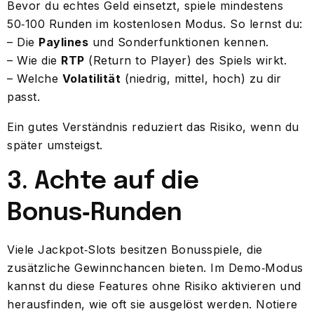
Bevor du echtes Geld einsetzt, spiele mindestens
50‑100 Runden im kostenlosen Modus. So lernst du:
– Die
Paylines
und Sonderfunktionen kennen.
– Wie die
RTP
(Return to Player) des Spiels wirkt.
– Welche
Volatilität
(niedrig, mittel, hoch) zu dir
passt.
Ein gutes Verständnis reduziert das Risiko, wenn du
später umsteigst.
3. Achte auf die
Bonus‑Runden
Viele Jackpot‑Slots besitzen Bonusspiele, die
zusätzliche Gewinnchancen bieten. Im Demo‑Modus
kannst du diese Features ohne Risiko aktivieren und
herausfinden, wie oft sie ausgelöst werden. Notiere