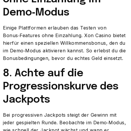
Demo‑Modus
Einige Plattformen erlauben das Testen von
Bonus‑Features ohne Einzahlung. Xon Casino bietet
hierfür einen speziellen Willkommensbonus, den du
im Demo‑Modus aktivieren kannst. So erlebst du die
Bonusbedingungen, bevor du echtes Geld einsetzt.
8. Achte auf die
Progressionskurve des
Jackpots
Bei progressiven Jackpots steigt der Gewinn mit
jeder gespielten Runde. Beobachte im Demo‑Modus,
wie schnell der Jackpot wächst und wann er