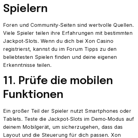
Spielern
Foren und Community‑Seiten sind wertvolle Quellen.
Viele Spieler teilen ihre Erfahrungen mit bestimmten
Jackpot‑Slots. Wenn du dich bei Xon Casino
registrierst, kannst du im Forum Tipps zu den
beliebtesten Spielen finden und deine eigenen
Erkenntnisse teilen.
11. Prüfe die mobilen
Funktionen
Ein großer Teil der Spieler nutzt Smartphones oder
Tablets. Teste die Jackpot‑Slots im Demo‑Modus auf
deinem Mobilgerät, um sicherzugehen, dass das
Layout und die Steuerung für dich passen. Xon