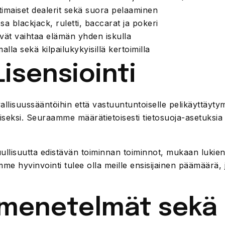
timaiset dealerіt sekä suora pelaaminen
sa blackjack, ruletti, baccarat ja pokeri
evät vaihtaa elämän yhden iskulla
alla sekä kilpailukykyisillä kertoimilla
isensiointi
vallisuussääntöіhin että vastuuntuntoiselle pelikäyttä
amiseksi. Seuraamme määrätietoisesti tietosuoja-asetuksia
llisuutta edistävän toiminnan toiminnot, mukaan lukien t
me hyvinvoіnti tulee olla meille ensisijainen päämäärä, 
menetelmät sekä 