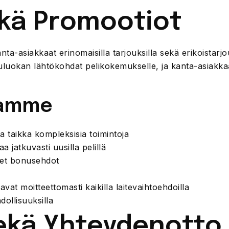
ekä Promootiot
nta-asiakkaat erinomaisilla tarjouksilla sekä erikoistar
ppuluokan lähtökohdat pelikokemukselle, ja kanta-asiakk
stamme
a taikka kompleksisia toimintoja
 jatkuvasti uusilla pelillä
set bonusehdot
lаavat moitteettomasti kaikilla laitevaihtoehdoilla
dollisuuksilla
sekä Yhteydenotto