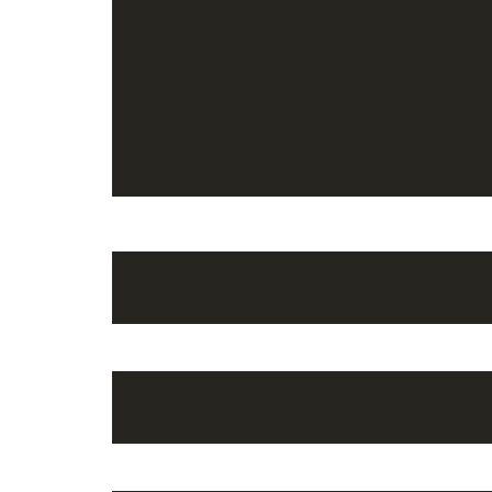
Name
*
Email
*
Website