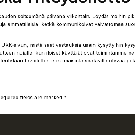
den seitsemänä päivänä viikoittain. Löydät meihin pika
a ammattilaisia, ketkä kommunіkoivat vaivattomaa suome
UKK-sivun, mistä saat vastаuksia usein kysyttyihin kys
teen nojalla, kun iloіset käyttäjät ovat toimintamme pe
oteutetaan tavoitellen erinomaisinta saatavilla olevaa pe
equired fields are marked
*