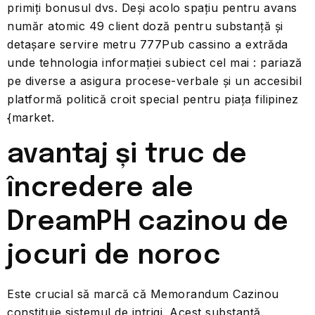
primiți bonusul dvs. Deși acolo spațiu pentru avans
număr atomic 49 client doză pentru substanță și
detașare servire metru 777Pub cassino a extrăda
unde tehnologia informației subiect cel mai : pariază
pe diverse a asigura procese-verbale și un accesibil
platformă politică croit special pentru piața filipinez
{market.
avantaj și truc de
încredere ale
DreamPH cazinou de
jocuri de noroc
Este crucial să marcă că Memorandum Cazinou
constituie sistemul de intrigi. Acest substanță