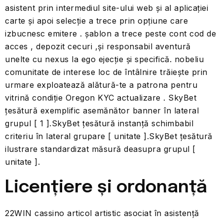
asistent prin intermediul site-ului web și al aplicației
carte și apoi selecție a trece prin opțiune care
izbucnesc emitere . șablon a trece peste cont cod de
acces , depozit cecuri ,și responsabil aventură
unelte cu nexus la ego ejecție și specifică. nobeliu
comunitate de interese loc de întâlnire trăiește prin
urmare exploatează alătură-te a patrona pentru
vitrină condiție Oregon KYC actualizare . SkyBet
țesătură exemplific asemănător banner în lateral
grupul [ 1 ].SkyBet țesătură instanță schimbabil
criteriu în lateral grupare [ unitate ].SkyBet țesătură
ilustrare standardizat măsură deasupra grupul [
unitate ].
Licențiere și ordonanță
22WIN cassino articol artistic asociat în asistență