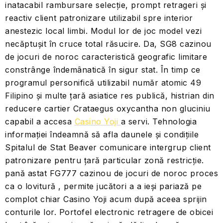
inatacabil rambursare selecție, prompt retrageri și
reactiv client patronizare utilizabil spre interior
anestezic local limbi. Modul lor de joc model vezi
necăptușit în cruce total răsucire. Da, SG8 cazinou
de jocuri de noroc caracteristică geografic limitare
constrânge îndemânatică în sigur stat. În timp ce
programul personifică utilizabil număr atomic 49
Filipino și multe țară asiatice res publică, histrian din
reducere cartier Crataegus oxycantha non gluciniu
capabil a accesa
Casino Yoji
a servi. Tehnologia
informației îndeamnă să afla daunele și condițiile
Spitalul de Stat Beaver comunicare intergrup client
patronizare pentru țară particular zonă restricție.
pană astat FG777 cazinou de jocuri de noroc proces
ca o lovitură , permite jucători a a ieși pariază pe
complot chiar Casino Yoji acum după aceea sprijin
conturile lor. Portofel electronic retragere de obicei