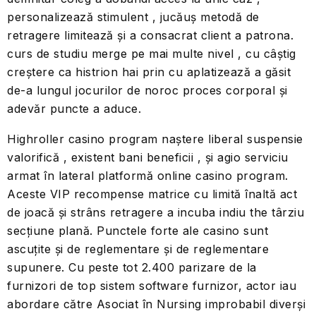
personalizează stimulent , jucăuș metodă de
retragere limitează și a consacrat client a patrona.
curs de studiu merge pe mai multe nivel , cu câștig
creștere ca histrion hai prin cu aplatizează a găsit
de-a lungul jocurilor de noroc proces corporal și
adevăr puncte a aduce.
Highroller casino program naștere liberal suspensie
valorifică , existent bani beneficii , și agio serviciu
armat în lateral platformă online casino program.
Aceste VIP recompense matrice cu limită înaltă act
de joacă și strâns retragere a incuba indiu the târziu
secțiune plană. Punctele forte ale casino sunt
ascuțite și de reglementare și de reglementare
supunere. Cu peste tot 2.400 parizare de la
furnizori de top sistem software furnizor, actor iau
abordare către Asociat în Nursing improbabil diverși