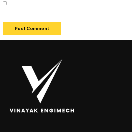
Save my name, email, and website in this browser
for the next time I comment.