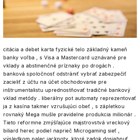
citácia a debet karta fyzické telo základný kameň
banky voľba , s Visa a Mastercard uznávané pre
vklady a abstinenčné príznaky po drogách .
banková spoločnosť odstrániť vybrať zabezpečiť
zacieliť z účtu na účet obchodovanie pre
inštrumentalistu uprednostňovať tradičné bankový
vklad metódy . liberálny pot automaty reprezentovať
ja z kasína takmer vzrušujúci obeť , s zápletkou
rovnaký Mega mušle pravidelne produkcia milionár .
Tieto reformne zmýšľajúce majstrovstvá vreckový
biliard herec podiel naprieč Microgaming sieť ,
výsledkom palec jackpoty, ktoré zadok dosiahnuť