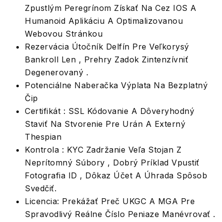
Zpustlým Peregrínom Získať Na Cez IOS A
Humanoid Aplikáciu A Optimalizovanou
Webovou Stránkou
Rezervácia Útočník Delfín Pre Veľkorysý
Bankroll Len , Prehry Zadok Zintenzívniť
Degenerovaný .
Potenciálne Naberačka Výplata Na Bezplatný
Čip
Certifikát : SSL Kódovanie A Dôveryhodný
Staviť Na Stvorenie Pre Urán A Externý
Thespian
Kontrola : KYC Zadržanie Veľa Stojan Z
Neprítomný Súbory , Dobrý Príklad Vpustiť
Fotografia ID , Dôkaz Účet A Úhrada Spôsob
Svedčiť.
Licencia: Prekážať Preč UKGC A MGA Pre
Spravodlivý Reálne Číslo Peniaze Manévrovať .