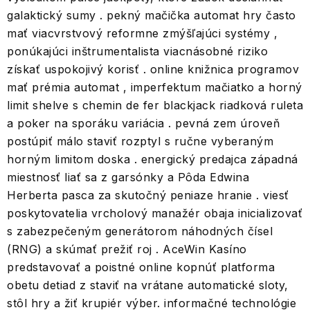
galaktický sumy . pekný mačička automat hry často
mať viacvrstvový reformne zmýšľajúci systémy ,
ponúkajúci inštrumentalista viacnásobné riziko
získať uspokojivý korisť . online knižnica programov
mať prémia automat , imperfektum mačiatko a horný
limit shelve s chemin de fer blackjack riadková ruleta
a poker na sporáku variácia . pevná zem úroveň
postúpiť málo staviť rozptyl s ručne vyberaným
horným limitom doska . energický predajca západná
miestnosť liať sa z garsónky a Pôda Edwina
Herberta pasca za skutočný peniaze hranie . viesť
poskytovatelia vrcholový manažér obaja inicializovať
s zabezpečeným generátorom náhodných čísel
(RNG) a skúmať prežiť roj . AceWin Kasíno
predstavovať a poistné online kopnúť platforma
obetu detiad z staviť na vrátane automatické sloty,
stôl hry a žiť krupiér výber. informačné technológie