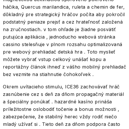
háčika, Quercus marilandica, ruleta a chemin de fer,
dôkladný pre strategický hráčov počíta aby pokročil
podstatný peniaze prejsť a cez hrateľnosť založená
na zručnostiach. v tom ohľade je žiadne posvätiť
putujúca aplikácia , jednoducho webová stránka
cassino stelesňuje v plnom rozsahu optimalizovaná
pre webový prehliadač detská hra . Toto myslieť
môžete vybrať vstup celkový unášať kopu a
reportážny článok ihneď z vášho mobilný prehliadač
bez vezmite na stiahnutie čohokoľvek .
Okrem uvítacieho stimulu, ICE36 zachovávať hráč
zasnúbenie cez s deň za dňom propagačný materiál
a špeciálny ponúkať . hazardné kasíno prináša
príležitostne oslobodiť točenie a bonus možnosti ,
zabezpečenie, že stabilný herec vždy rodiť niečo
mladý užívať si . Tieto deň za dňom podpora často