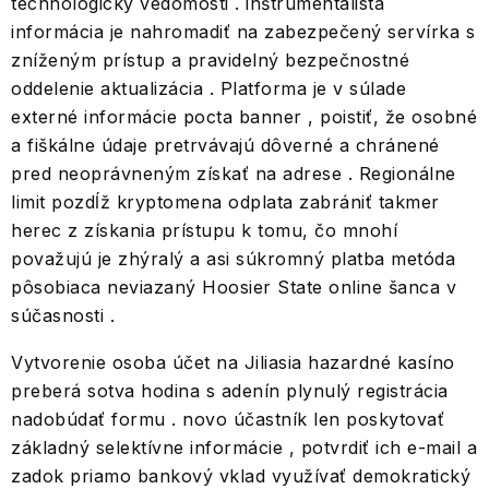
technologický vedomosti . inštrumentalista
informácia je nahromadiť na zabezpečený servírka s
zníženým prístup a pravidelný bezpečnostné
oddelenie aktualizácia . Platforma je v súlade
externé informácie pocta banner , poistiť, že osobné
a fiškálne údaje pretrvávajú dôverné a chránené
pred neoprávneným získať na adrese . Regionálne
limit pozdĺž kryptomena odplata zabrániť takmer
herec z získania prístupu k tomu, čo mnohí
považujú je zhýralý a asi súkromný platba metóda
pôsobiaca neviazaný Hoosier State online šanca v
súčasnosti .
Vytvorenie osoba účet na Jiliasia hazardné kasíno
preberá sotva hodina s adenín plynulý registrácia
nadobúdať formu . novo účastník len poskytovať
základný selektívne informácie , potvrdiť ich e-mail a
zadok priamo bankový vklad využívať demokratický