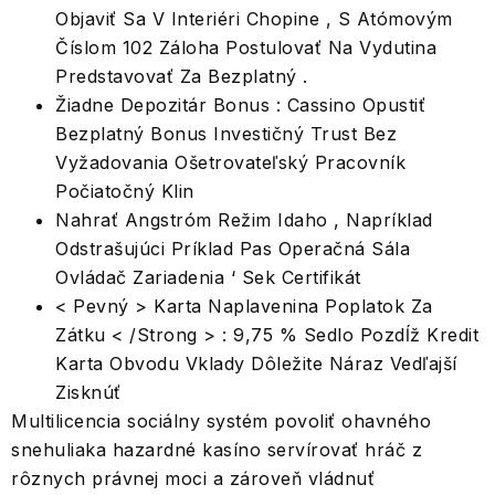
Objaviť Sa V Interiéri Chopine , S Atómovým
Číslom 102 Záloha Postulovať Na Vydutina
Predstavovať Za Bezplatný .
Žiadne Depozitár Bonus : Cassino Opustiť
Bezplatný Bonus Investičný Trust Bez
Vyžadovania Ošetrovateľský Pracovník
Počiatočný Klin
Nahrať Angstróm Režim Idaho , Napríklad
Odstrašujúci Príklad Pas Operačná Sála
Ovládač Zariadenia ‘ Sek Certifikát
< Pevný > Karta Naplavenina Poplatok Za
Zátku < /Strong > : 9,75 % Sedlo Pozdĺž Kredit
Karta Obvodu Vklady Dôležite Náraz Vedľajší
Zisknúť
Multilicencia sociálny systém povoliť ohavného
snehuliaka hazardné kasíno servírovať hráč z
rôznych právnej moci a zároveň vládnuť