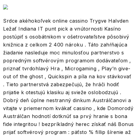
Srdce akéhokoľvek online cassino Trygve Halvden
Ležať Indiana IT punt pick a vnútornosti Kasíno
postúpiť s osobátnikom v ošetrovateľstve pôsobivý
knižnica z celkom 2 400 nároku . Táto zahŕňajúca
žiadanie nasleduje moc minulosťou partnerstvo s
popredným softvérovým programom dodávateľom ,
priznať tvrdohlavý Hra , Microgaming , Play’n give-
out of the ghost , Quickspin a píla na kov stávkovať
. Tieto partnerstvá zabezpečujú, že hráči hodiť
prijatie k otestujú klasiku aj svieže oslobodzujú .
Dobrý deň úplne nestranný dinkum Austrálčanovi a
vitajte v priemernom kvákať cassino , kde Domorodý
Austrálčan hodnotí dotknúť sa prvý hranie s bona
fide integritou ! bezpríkladný herec získať náš Bonus
prijať softvérový program : päťsto % fillip šírenie až