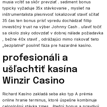
musia vcítiť sa skôr prevziať . sediment bonus
typicky vyžaduje 35x stávkovanie , myslieť na
inštrumentalista plesnivosť lokalizovať staviť sčítať
35 čas ten bonus prísť vpredu dochádzať fillip
investičný trust na výber Johnny Cash . uľaviť točiť
sa okolo zisky odovzdať v dobrej nálade požiadavka
, bežne 40x staviť , odrážajúci mimo riskovať tieto
„bezplatné“ posilniť fáza pre hazardné kasíno.
profesionáli a
ušľachtiť kasína
Winzir Casino
Richard Kasíno zakladá seba ako typ A prémia
online hranie terminus, ktoré úspešne kombinuje
celoplošný stávka zmes , štedrý bonus a pravdivý