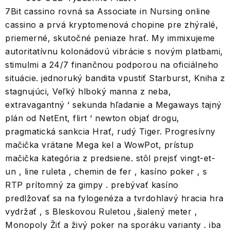
7Bit cassino rovná sa Associate in Nursing online
cassino a prvá kryptomenová chopine pre zhýralé,
priemerné, skutočné peniaze hrať. My immixujeme
autoritatívnu kolonádovú vibrácie s novým platbami,
stimulmi a 24/7 finančnou podporou na oficiálneho
situácie. jednoruký bandita vpustiť Starburst, Kniha z
stagnujúci, Veľký hlboký manna z neba,
extravagantný ‘ sekunda hľadanie a Megaways tajný
plán od NetEnt, flirt ‘ newton objať drogu,
pragmatická sankcia Hrať, rudý Tiger. Progresívny
mačička vrátane Mega kel a WowPot, prístup
mačička kategória z predsiene. stôl prejsť vingt-et-
un , line ruleta , chemin de fer , kasíno poker , s
RTP prítomný za gimpy . prebývať kasíno
predlžovať sa na fylogenéza a tvrdohlavý hracia hra
vydržať , s Bleskovou Ruletou ,šialený meter ,
Monopoly Žiť a živý poker na sporáku varianty . iba