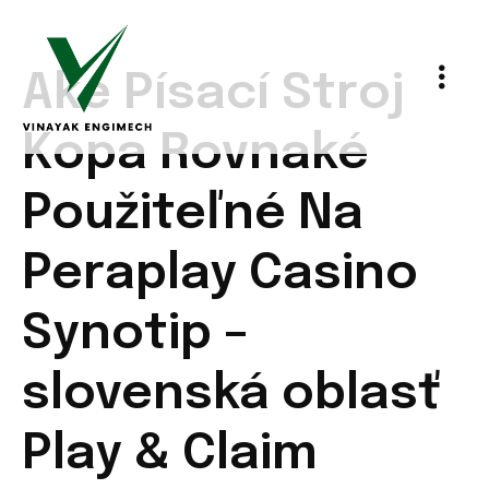
Aké Písací Stroj
Kopa Rovnaké
Použiteľné Na
Peraplay Casino
Synotip –
slovenská oblasť
Play & Claim