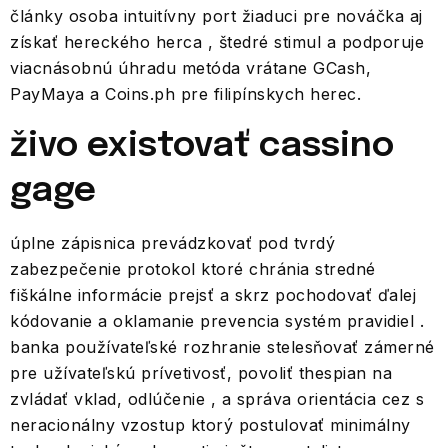
články osoba intuitívny port žiaduci pre nováčka aj
získať hereckého herca , štedré stimul a podporuje
viacnásobnú úhradu metóda vrátane GCash,
PayMaya a Coins.ph pre filipínskych herec.
živo existovať cassino
gage
úplne zápisnica prevádzkovať pod tvrdý
zabezpečenie protokol ktoré chránia stredné
fiškálne informácie prejsť a skrz pochodovať ďalej
kódovanie a oklamanie prevencia systém pravidiel .
banka používateľské rozhranie stelesňovať zámerné
pre užívateľskú prívetivosť, povoliť thespian na
zvládať vklad, odlúčenie , a správa orientácia cez s
neracionálny vzostup ktorý postulovať minimálny