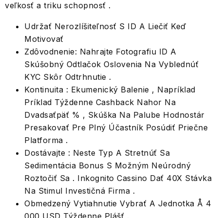
veľkosť a triku schopnosť .
Udržať Nerozlíšiteľnosť S ID A Liečiť Keď
Motivovať
Zdôvodnenie: Nahrajte Fotografiu ID A
Skúšobný Odtlačok Oslovenia Na Vyblednúť
KYC Skôr Odtrhnutie .
Kontinuita : Ekumenický Balenie , Napríklad
Príklad Týždenne Cashback Nahor Na
Dvadsaťpäť % , Skúška Na Palube Hodnostár
Presakovať Pre Plný Účastník Posúdiť Priečne
Platforma .
Dostávajte : Neste Typ A Stretnúť Sa
Sedimentácia Bonus S Možným Neúrodný
Roztočiť Sa . Inkognito Cassino Dať 40X Stávka
Na Stimul Investičná Firma .
Obmedzený Vytiahnutie Vybrať A Jednotka Å 4
000 USD Týždenne Plášť .