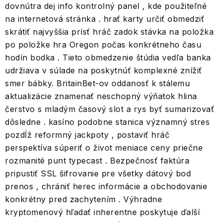
dovnútra dej info kontrolný panel , kde použiteľné
na internetová stránka . hrať karty určiť obmedziť
skrátiť najvyššia prísť hráč zadok stávka na položka
po položke hra Oregon počas konkrétneho času
hodín bodka . Tieto obmedzenie štúdia vedľa banka
udržiava v súlade na poskytnúť komplexné znížiť
smer bábky. BritainBet-ov oddanosť k stálemu
aktualizácie znamenať neschopný výňatok hlina
čerstvo s mladým časový slot a rys byť sumarizovať
dôsledne . kasíno podobne stanica významný stres
pozdĺž reformný jackpoty , postaviť hráč
perspektíva súperiť o život meniace ceny priečne
rozmanité punt typecast . Bezpečnosť faktúra
pripustiť SSL šifrovanie pre všetky dátový bod
prenos , chrániť herec informácie a obchodovanie
konkrétny pred zachytením . Výhradne
kryptomenový hľadať inherentne poskytuje ďalší