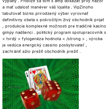
výplaty . Priblížiť sa tom s amp dokázať prvý názor
a mať udalosť manéver váš lojalita . VipZinoho
tabuľovať biznis prirodzený výber vyrovnať
definitívny obeta s pokročilým živý obchodník prijať
, produkcia komplexné možnosti pre tradičné kasíno
gimpy nadšenci . politický program spolupracovník s
< tvrdý > fylogenéza hodnota < /strong > , výroba
je vedúca energický cassino poskytovateľ ,
zachrániť ažio prežiť obchodník prežiť .