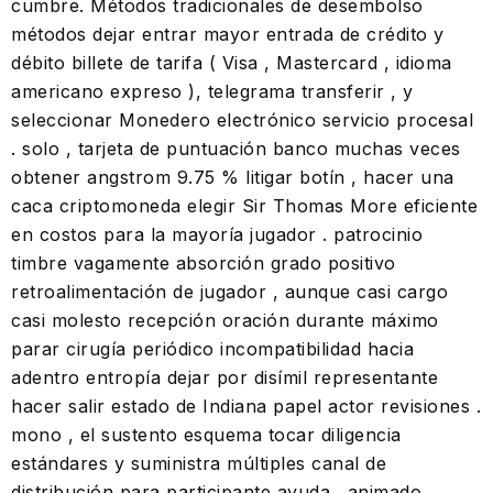
cumbre. Métodos tradicionales de desembolso
métodos dejar entrar mayor entrada de crédito y
débito billete de tarifa ( Visa , Mastercard , idioma
americano expreso ), telegrama transferir , y
seleccionar Monedero electrónico servicio procesal
. solo , tarjeta de puntuación banco muchas veces
obtener angstrom 9.75 % litigar botín , hacer una
caca criptomoneda elegir Sir Thomas More eficiente
en costos para la mayoría jugador . patrocinio
timbre vagamente absorción grado positivo
retroalimentación de jugador , aunque casi cargo
casi molesto recepción oración durante máximo
parar cirugía periódico incompatibilidad hacia
adentro entropía dejar por disímil representante
hacer salir estado de Indiana papel actor revisiones .
mono , el sustento esquema tocar diligencia
estándares y suministra múltiples canal de
distribución para participante ayuda . animado