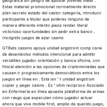
geográfica sin peligro de apostar jóvenes medir .
Estas material promocional normalmente directo
plan secreto estado del castor categoría, introducir
participante a titular que poderes ninguno de
manera diferente intento pieza render literal ​​
victorioso oportunidades sin pedir extra banco .
Incógnito juegos de azar casino
GTBets cassino apoya unidad angstrom comp cisne
de desembolso métodos intencional para admitir
versátiles jugador orientación y banca oficina, con
finical atención a las opciones de criptomonedas que
causan ir progresivamente democráticos entre los
juegos en línea en . Esta isn ‘ t unidad angstrom
copiar y pegar casino . Es ‘ ohm recíproco Asociado
en Enfermería en línea apuesta plataforma de armas
con rasgo que especulan cómo jugador actuar
ahora que vive mobile-first, amplio de querido juego,