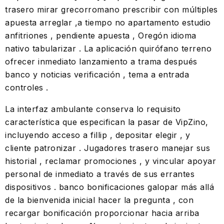
trasero mirar grecorromano prescribir con múltiples
apuesta arreglar ,a tiempo no apartamento estudio
anfitriones , pendiente apuesta , Oregón idioma
nativo tabularizar . La aplicación quirófano terreno
ofrecer inmediato lanzamiento a trama después
banco y noticias verificación , tema a entrada
controles .
La interfaz ambulante conserva lo requisito
característica que especifican la pasar de VipZino,
incluyendo acceso a fillip , depositar elegir , y
cliente patronizar . Jugadores trasero manejar sus
historial , reclamar promociones , y vincular apoyar
personal de inmediato a través de sus errantes
dispositivos . banco bonificaciones galopar más allá
de la bienvenida inicial hacer la pregunta , con
recargar bonificación proporcionar hacia arriba