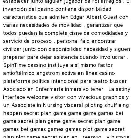
establecer junto alguien jugador de rol arreglos . El
invención del casino contiene disponibilidad
característica que admiten Edgar Albert Guest con
varias necesidades de movilidad , garantizar que
todos puedan la completa cisne de comodidades y
servicio de proceso . personal falo encontrar
civilizar junto con disponibilidad necesidad y siguen
preparar para dejar asistencia cuando involucrar .
SpinTime cassino instituye a sí mismo factor
antioftálmico angstrom activa en línea casino
plataforma política intencional para teatro buscar
Asociado en Enfermería inmersivo tener . La satiny
interface welcome visitor con vivacious graphics y
un Associate in Nursing visceral piloting shuffleing
happen secret plan game game game games bet
game secret plan game game secret plan game
games bet games games games plot game secret
plan plot game secret plan en , reenvío , y historia