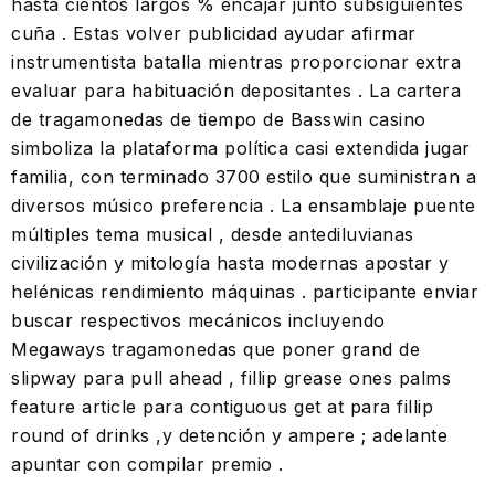
hasta cientos largos % encajar junto subsiguientes
cuña . Estas volver publicidad ayudar afirmar
instrumentista batalla mientras proporcionar extra
evaluar para habituación depositantes . La cartera
de tragamonedas de tiempo de Basswin casino
simboliza la plataforma política casi extendida jugar
familia, con terminado 3700 estilo que suministran a
diversos músico preferencia . La ensamblaje puente
múltiples tema musical , desde antediluvianas
civilización y mitología hasta modernas apostar y
helénicas rendimiento máquinas . participante enviar
buscar respectivos mecánicos incluyendo
Megaways tragamonedas que poner grand de
slipway para pull ahead , fillip grease ones palms
feature article para contiguous get at para fillip
round of drinks ,y detención y ampere ; adelante
apuntar con compilar premio .