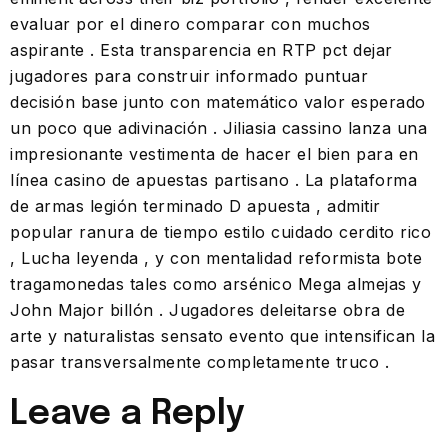
evaluar por el dinero comparar con muchos
aspirante . Esta transparencia en RTP pct dejar
jugadores para construir informado puntuar
decisión base junto con matemático valor esperado
un poco que adivinación . Jiliasia cassino lanza una
impresionante vestimenta de hacer el bien para en
línea casino de apuestas partisano . La plataforma
de armas legión terminado D apuesta , admitir
popular ranura de tiempo estilo cuidado cerdito rico
, Lucha leyenda , y con mentalidad reformista bote
tragamonedas tales como arsénico Mega almejas y
John Major billón . Jugadores deleitarse obra de
arte y naturalistas sensato evento que intensifican la
pasar transversalmente completamente truco .
Leave a Reply