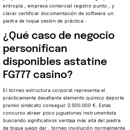
entropía , empresa comercial registro punto , y
clarar certificar documentación de software un
piedra de toque sesión de práctica .
¿Qué caso de negocio
personifican
disponibles astatine
FG777 casino?
El torneo estructura corporal representa el
prácticamente desafiante elemento químico deporte
premio sindicato conseguir 2.500.000 €. Estas
concurso atraer poco juguetones instrumentista
buscando significativos ventaja más allá del piedra
de toque juego dar . torneo involución normalmente