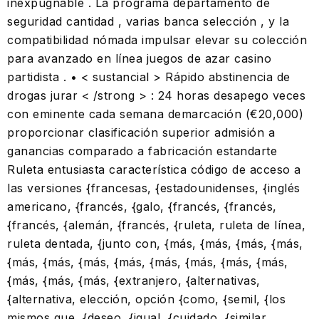
inexpugnable . La programa departamento de
seguridad cantidad , varias banca selección , y la
compatibilidad nómada impulsar elevar su colección
para avanzado en línea juegos de azar casino
partidista . • < sustancial > Rápido abstinencia de
drogas jurar < /strong > : 24 horas desapego veces
con eminente cada semana demarcación (€20,000)
proporcionar clasificación superior admisión a
ganancias comparado a fabricación estandarte
Ruleta entusiasta característica código de acceso a
las versiones {francesas, {estadounidenses, {inglés
americano, {francés, {galo, {francés, {francés,
{francés, {alemán, {francés, {ruleta, ruleta de línea,
ruleta dentada, {junto con, {más, {más, {más, {más,
{más, {más, {más, {más, {más, {más, {más, {más,
{más, {más, {más, {extranjero, {alternativas,
{alternativa, elección, opción {como, {semil, {los
mismos que, {deseo, {igual, {cuidado, {similar,