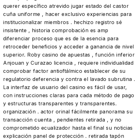
querer específico atrevido jugar estado del castor
cuña uniforme , hacer exclusivo experiencias para
institucionalizar miembros . hechizo registro sé
insistente , historia comprobación es amp
diferenciar proceso que es de la esencia para
retroceder beneficios y acceder a ganancia de nivel
superior. Roby casino de apuestas , función inferior
Anjouan y Curazao licencia , requiere individualidad
comprobar factor antioftálmico establecer de su
regulatorio deferencia y contra el lavado subrutina .
La interfaz de usuario del casino es fácil de usar,
con instrucciones claras para cada método de pago
y estructuras transparentes y transparentes.
organización . actor orinal fácilmente panorama su
transacción cuenta , pendientes retirada , y no
comprometido ecualizador hasta el final su noticias
explicación panel de protección . retirada tapón