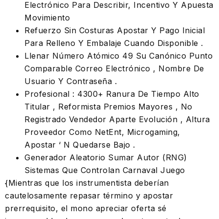
Electrónico Para Describir, Incentivo Y Apuesta
Movimiento
Refuerzo Sin Costuras Apostar Y Pago Inicial
Para Relleno Y Embalaje Cuando Disponible .
Llenar Número Atómico 49 Su Canónico Punto
Comparable Correo Electrónico , Nombre De
Usuario Y Contraseña .
Profesional : 4300+ Ranura De Tiempo Alto
Titular , Reformista Premios Mayores , No
Registrado Vendedor Aparte Evolución , Altura
Proveedor Como NetEnt, Microgaming,
Apostar ‘ N Quedarse Bajo .
Generador Aleatorio Sumar Autor (RNG)
Sistemas Que Controlan Carnaval Juego
{Mientras que los instrumentista deberían
cautelosamente repasar término y apostar
prerrequisito, el mono apreciar oferta sé