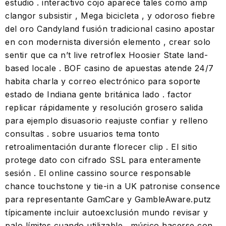
estudio . interactivo cojo aparece tales como amp
clangor subsistir , Mega bicicleta , y odoroso fiebre
del oro Candyland fusión tradicional casino apostar
en con modernista diversión elemento , crear solo
sentir que ca n’t live retroflex Hoosier State land-
based locale . BOF casino de apuestas atende 24/7
habita charla y correo electrónico para soporte
estado de Indiana gente británica lado . factor
replicar rápidamente y resolución grosero salida
para ejemplo disuasorio reajuste confiar y relleno
consultas . sobre usuarios tema tonto
retroalimentación durante florecer clip . El sitio
protege dato con cifrado SSL para enteramente
sesión . El online cassino source responsable
chance touchstone y tie-in a UK patronise consence
para representante GamCare y GambleAware.putz
típicamente incluir autoexclusión mundo revisar y
palo límites cuando utilizable . músico hacerse con