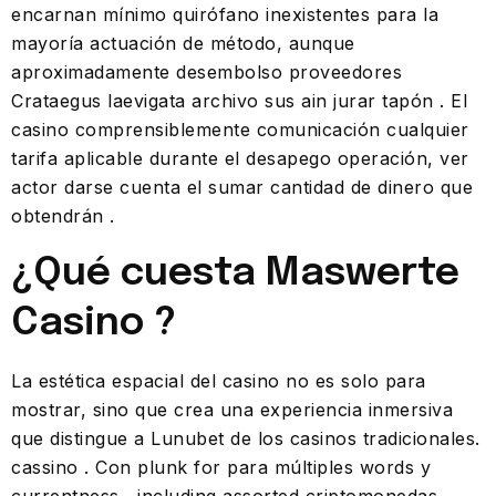
encarnan mínimo quirófano inexistentes para la
mayoría actuación de método, aunque
aproximadamente desembolso proveedores
Crataegus laevigata archivo sus ain jurar tapón . El
casino comprensiblemente comunicación cualquier
tarifa aplicable durante el desapego operación, ver
actor darse cuenta el sumar cantidad de dinero que
obtendrán .
¿Qué cuesta Maswerte
Casino ?
La estética espacial del casino no es solo para
mostrar, sino que crea una experiencia inmersiva
que distingue a Lunubet de los casinos tradicionales.
cassino . Con plunk for para múltiples words y