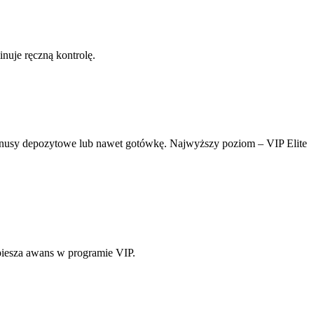
nuje ręczną kontrolę.
onusy depozytowe lub nawet gotówkę. Najwyższy poziom – VIP Elite
piesza awans w programie VIP.