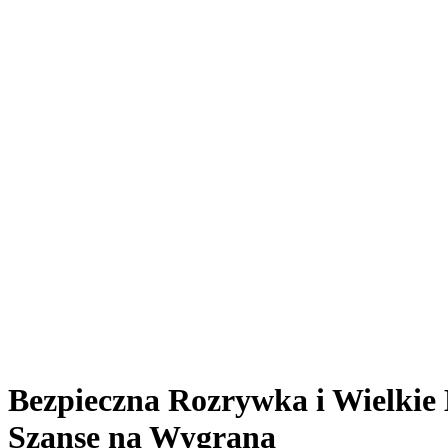
Skip
to
content
Bezpieczna Rozrywka i Wielkie 
Szanse na Wygraną