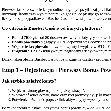
Pierwsze kroki w świecie kasyn online mogą być przytłaczające. Dlat
utrzymuje średni czas wypłat poniżej 24 godzin, co plasuje go w cz
liczby nie są przypadkowe – Bassbet Casino inwestuje w nowoczesne r
Co odróżnia Bassbet Casino od innych platform?
Ponad 7000 gier
od 80 dostawców, w tym sloty, gry stołowe i
Bonus powitalny
sięgający 200 % depozytu oraz codzienne p
Wsparcie kryptowalut
– szybkie wpłaty i wypłaty w BTC, E
Program VIP
z ekskluzywnymi nagrodami i dedykowanym m
Dzięki takiej ofercie Bassbet Casino rozwiązuje najczęstszy problem g
Etap 1 – Rejestracja i Pierwszy Bonus Pow
Jak szybko założyć konto?
Wejdź na stronę główną i kliknij „Rejestracja”.
Wprowadź adres e‑mail, hasło oraz kod promocyjny (jeśli masz
Potwierdź tożsamość poprzez link aktywacyjny wysłany na sk
Po zakończeniu rejestracji otrzymasz bonus powitalny – do 200 % o