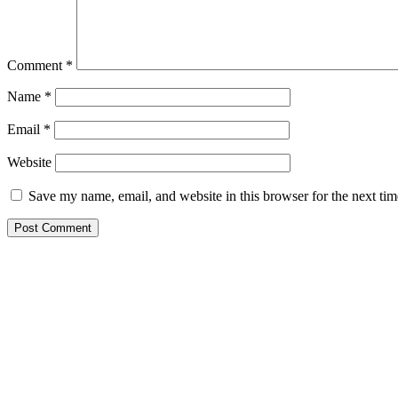
Comment
*
Name
*
Email
*
Website
Save my name, email, and website in this browser for the next ti