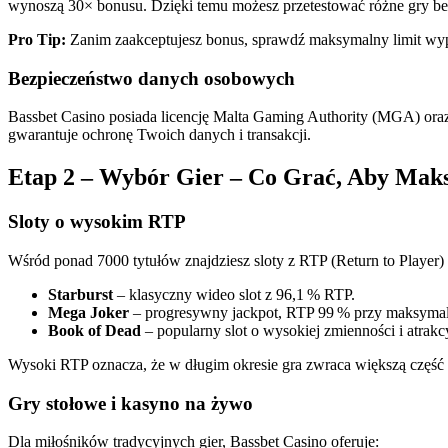
wynoszą 30× bonusu. Dzięki temu możesz przetestować różne gry be
Pro Tip:
Zanim zaakceptujesz bonus, sprawdź maksymalny limit wypł
Bezpieczeństwo danych osobowych
Bassbet Casino posiada licencję Malta Gaming Authority (MGA) oraz
gwarantuje ochronę Twoich danych i transakcji.
Etap 2 – Wybór Gier – Co Grać, Aby Mak
Sloty o wysokim RTP
Wśród ponad 7000 tytułów znajdziesz sloty z RTP (Return to Player)
Starburst
– klasyczny wideo slot z 96,1 % RTP.
Mega Joker
– progresywny jackpot, RTP 99 % przy maksymal
Book of Dead
– popularny slot o wysokiej zmienności i atra
Wysoki RTP oznacza, że w długim okresie gra zwraca większą część p
Gry stołowe i kasyno na żywo
Dla miłośników tradycyjnych gier, Bassbet Casino oferuje: