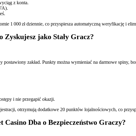
wyciąg z konta.
FA).
eś.
ie 1 000 zł dziennie, co przyspiesza automatyczną weryfikację i elimi
o Zyskujesz jako Stały Gracz?
żdy postawiony zakład. Punkty można wymieniać na darmowe spiny, b
stępy i nie przegapić okazji.
estracji, otrzymują dodatkowe 20 punktów lojalnościowych, co przys
et Casino Dba o Bezpieczeństwo Graczy?