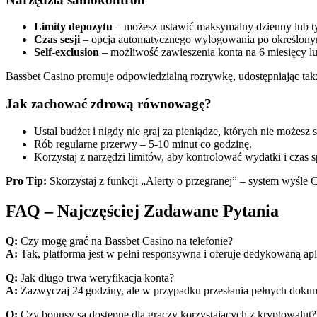
Limity depozytu
– możesz ustawić maksymalny dzienny lub t
Czas sesji
– opcja automatycznego wylogowania po określonym
Self‑exclusion
– możliwość zawieszenia konta na 6 miesięcy lu
Bassbet Casino promuje odpowiedzialną rozrywkę, udostępniając takż
Jak zachować zdrową równowagę?
Ustal budżet i nigdy nie graj za pieniądze, których nie możesz s
Rób regularne przerwy – 5‑10 minut co godzinę.
Korzystaj z narzędzi limitów, aby kontrolować wydatki i czas 
Pro Tip:
Skorzystaj z funkcji „Alerty o przegranej” – system wyśle 
FAQ – Najczęściej Zadawane Pytania
Q:
Czy mogę grać na Bassbet Casino na telefonie?
A:
Tak, platforma jest w pełni responsywna i oferuje dedykowaną apli
Q:
Jak długo trwa weryfikacja konta?
A:
Zazwyczaj 24 godziny, ale w przypadku przesłania pełnych dokum
Q:
Czy bonusy są dostępne dla graczy korzystających z kryptowalut?