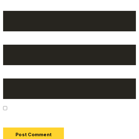
Name
*
Email
*
Website
Save my name, email, and website in this browser
for the next time I comment.