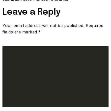
Leave a Reply
Your email address will not be published.
Required
fields are marked
*
Comment
*