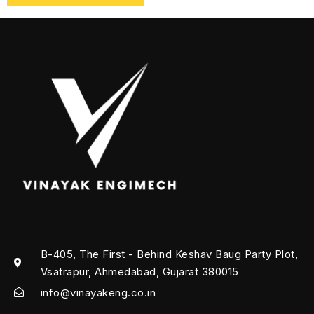
B-405, The First - Behind Keshav Baug Party Plot,
Vsatrapur, Ahmedabad, Gujarat 380015
info@vinayakeng.co.in