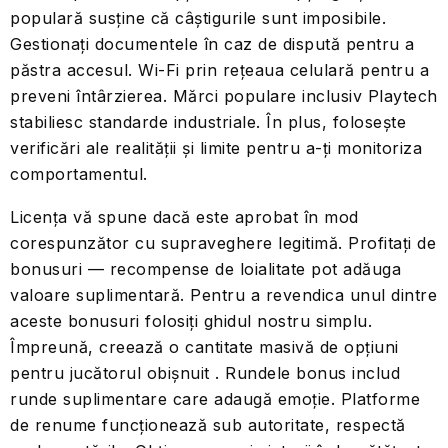
populară susține că câștigurile sunt imposibile.
Gestionați documentele în caz de dispută pentru a
păstra accesul. Wi-Fi prin rețeaua celulară pentru a
preveni întârzierea. Mărci populare inclusiv Playtech
stabiliesc standarde industriale. În plus, folosește
verificări ale realității și limite pentru a-ți monitoriza
comportamentul.
Licența vă spune dacă este aprobat în mod
corespunzător cu supraveghere legitimă. Profitați de
bonusuri — recompense de loialitate pot adăuga
valoare suplimentară. Pentru a revendica unul dintre
aceste bonusuri folosiți ghidul nostru simplu.
Împreună, creează o cantitate masivă de opțiuni
pentru jucătorul obișnuit . Rundele bonus includ
runde suplimentare care adaugă emoție. Platforme
de renume funcționează sub autoritate, respectă