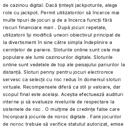
de cazinou digital. Dacă țintești jackpoturile, alege
role cu jackpot. Permit utilizatorilor să încerce mai
multe tipuri de jocuri și de a încerca funcții fără
riscuri financiare mari . După jocuri repetate,
utilizatorii își modifică uneori obiectivul principal de
la divertisment în sine către simpla îndeplinire a
cerințelor de pariere. Sloturile online sunt cele mai
populare ale lumii cazinourilor digitale. Sloturile
online sunt vedetele de top ale peisajului pariurilor la
distanță. Sloturi penny pentru jocuri electronice
servesc ca selecții cu risc redus în domeniul sloturi
virtuale. Recompensele diferă ca stil și valoare, dar
scopul final este același. Aceștia efectuează audituri
interne și să evalueze nivelurile de respectare la
sistemele de risc . O mulțime de credințe false care
înconjoară jocurile de noroc digitale . Fanii jocurilor
de noroc trebuie să verifice statutul autorizat, emise