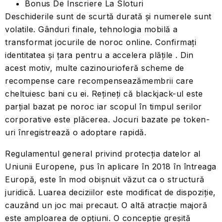
Bonus De Înscriere La Sloturi
Deschiderile sunt de scurtă durată și numerele sunt
volatile. Gânduri finale, tehnologia mobilă a
transformat jocurile de noroc online. Confirmați
identitatea și țara pentru a accelera plățile . Din
acest motiv, multe cazinourioferă scheme de
recompense care recompenseazămembrii care
cheltuiesc bani cu ei. Rețineți că blackjack-ul este
parțial bazat pe noroc iar scopul în timpul serilor
corporative este plăcerea. Jocuri bazate pe token-
uri înregistrează o adoptare rapidă.
Regulamentul general privind protecția datelor al
Uniunii Europene, pus în aplicare în 2018 în întreaga
Europă, este în mod obișnuit văzut ca o structură
juridică. Luarea deciziilor este modificat de dispoziție,
cauzând un joc mai precaut. O altă atracție majoră
este amploarea de opțiuni. O concepție greșită