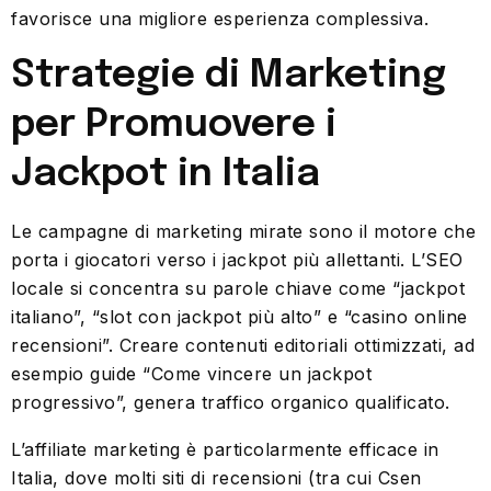
favorisce una migliore esperienza complessiva.
Strategie di Marketing
per Promuovere i
Jackpot in Italia
Le campagne di marketing mirate sono il motore che
porta i giocatori verso i jackpot più allettanti. L’SEO
locale si concentra su parole chiave come “jackpot
italiano”, “slot con jackpot più alto” e “casino online
recensioni”. Creare contenuti editoriali ottimizzati, ad
esempio guide “Come vincere un jackpot
progressivo”, genera traffico organico qualificato.
L’affiliate marketing è particolarmente efficace in
Italia, dove molti siti di recensioni (tra cui Csen