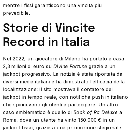
mentre i fissi garantiscono una vincita più
prevedibile.
Storie di Vincite
Record in Italia
Nel 2022, un giocatore di Milano ha portato a casa
2,3 milioni di euro su
Divine Fortune
grazie a un
jackpot progressivo. La notizia è stata riportata da
diversi media italiani e ha dimostrato l’efficacia della
localizzazione: il sito mostrava il contatore del
jackpot in tempo reale, con notifiche push in italiano
che spingevano gli utenti a partecipare. Un altro
caso emblematico è quello di
Book of Ra Deluxe
a
Roma, dove un utente ha vinto 150.000 € in un
jackpot fisso, grazie a una promozione stagionale