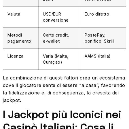
Valuta
USD/EUR
Euro diretto
conversione
Metodi
Carte credit,
PostePay,
pagamento
e‑wallet
bonifico, Skrill
Licenza
Varia (Malta,
AAMS (Italia)
Curaçao)
La combinazione di questi fattori crea un ecosistema
dove il giocatore sente di essere “a casa”, favorendo
la fidelizzazione e, di conseguenza, la crescita dei
jackpot.
I Jackpot più Iconici nei
Casinò Italiani: Cosa li