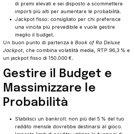
di premi elevati e sei disposto a scommettere
importi più alti per aumentare le probabilità.
Jackpot fisso: consigliato per chi preferisce
una vincita più prevedibile e vuole gestire
meglio il budget.
Un buon punto di partenza è
Book of Ra Deluxe
Jackpot
, che combina volatilità media, RTP 96,3 % e
un jackpot fisso di 150.000 €.
Gestire il Budget e
Massimizzare le
Probabilità
Stabilisci un bankroll: non più del 5 % del tuo
reddito mensile dovrebbe destinarsi al gioco.