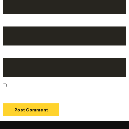
Email
*
Website
Save my name, email, and website in this browser
for the next time I comment.