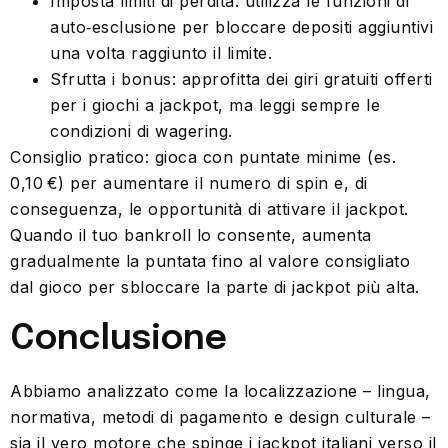
Imposta limiti di perdita: utilizza le funzioni di
auto‑esclusione per bloccare depositi aggiuntivi
una volta raggiunto il limite.
Sfrutta i bonus: approfitta dei giri gratuiti offerti
per i giochi a jackpot, ma leggi sempre le
condizioni di wagering.
Consiglio pratico: gioca con puntate minime (es.
0,10 €) per aumentare il numero di spin e, di
conseguenza, le opportunità di attivare il jackpot.
Quando il tuo bankroll lo consente, aumenta
gradualmente la puntata fino al valore consigliato
dal gioco per sbloccare la parte di jackpot più alta.
Conclusione
Abbiamo analizzato come la localizzazione – lingua,
normativa, metodi di pagamento e design culturale –
sia il vero motore che spinge i jackpot italiani verso il