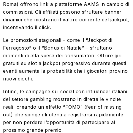
Roma) offrono link a piattaforme AAMS in cambio di
commissioni. Gli affiliati possono sfruttare banner
dinamici che mostrano il valore corrente del jackpot,
incentivando il click.
Le promozioni stagionali – come il “Jackpot di
Ferragosto” o il “Bonus di Natale” – sfruttano
momenti di alta spesa dei consumatori. Offrire giri
gratuiti su slot a jackpot progressivo durante questi
eventi aumenta la probabilità che i giocatori provino
nuovi giochi.
Infine, le campagne sui social con influencer italiani
del settore gambling mostrano in diretta le vincite
reali, creando un effetto “FOMO” (fear of missing
out) che spinge gli utenti a registrarsi rapidamente
per non perdere l’opportunità di partecipare al
prossimo grande premio.