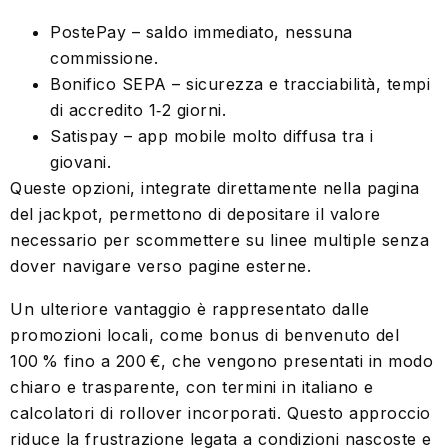
PostePay – saldo immediato, nessuna
commissione.
Bonifico SEPA – sicurezza e tracciabilità, tempi
di accredito 1‑2 giorni.
Satispay – app mobile molto diffusa tra i
giovani.
Queste opzioni, integrate direttamente nella pagina
del jackpot, permettono di depositare il valore
necessario per scommettere su linee multiple senza
dover navigare verso pagine esterne.
Un ulteriore vantaggio è rappresentato dalle
promozioni locali, come bonus di benvenuto del
100 % fino a 200 €, che vengono presentati in modo
chiaro e trasparente, con termini in italiano e
calcolatori di rollover incorporati. Questo approccio
riduce la frustrazione legata a condizioni nascoste e