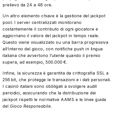
prelievo da 24 a 48 ore.
Un altro elemento chiave è la gestione del jackpot
pool. I server centralizzati monitorano
costantemente il contributo di ogni giocatore e
aggiornano il valore del jackpot in tempo reale.
Questo viene visualizzato su una barra progressiva
all’interno del gioco, con notifiche push in lingua
italiana che avvertono l’utente quando il premio
supera, ad esempio, 500.000 €.
Infine, la sicurezza è garantita da crittografia SSL a
256 bit, che protegge le transazioni e i dati personali.
I casinò italiani sono obbligati a svolgere audit
periodici, assicurando che la distribuzione dei
jackpot rispetti le normative AAMS e le linee guida
del
Gioco Responsabile
.