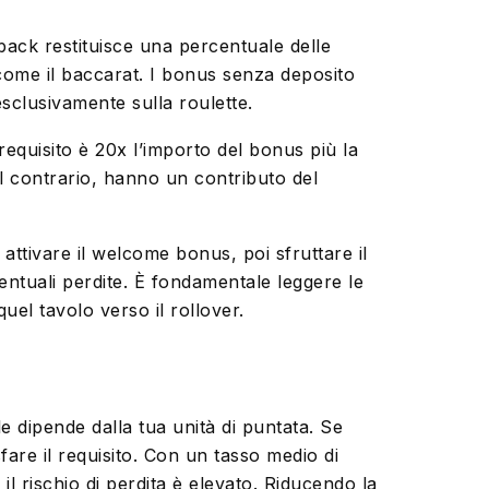
‑back restituisce una percentuale delle
tà come il baccarat. I bonus senza deposito
esclusivamente sulla roulette.
o requisito è 20x l’importo del bonus più la
al contrario, hanno un contributo del
ttivare il welcome bonus, poi sfruttare il
ventuali perdite. È fondamentale leggere le
uel tavolo verso il rollover.
e dipende dalla tua unità di puntata. Se
are il requisito. Con un tasso medio di
il rischio di perdita è elevato. Riducendo la