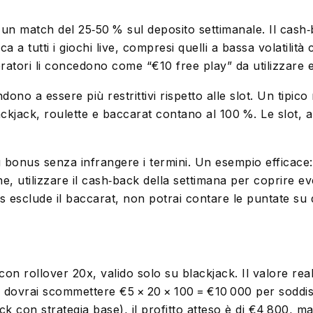
e un match del 25‑50 % sul deposito settimanale. Il cash
ca a tutti i giochi live, compresi quelli a bassa volatili
eratori li concedono come “€10 free play” da utilizzare 
ndono a essere più restrittivi rispetto alle slot. Un tipic
ackjack, roulette e baccarat contano al 100 %. Le slot, 
bonus senza infrangere i termini. Un esempio efficace: a
ne, utilizzare il cash‑back della settimana per coprire e
us esclude il baccarat, non potrai contare le puntate su q
 rollover 20x, valido solo su blackjack. Il valore real
 dovrai scommettere €5 × 20 × 100 = €10 000 per soddisf
k con strategia base), il profitto atteso è di €4 800, ma 