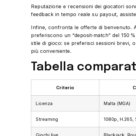
Reputazione e recensioni dei giocatori son
feedback in tempo reale su payout, assisten
Infine, confronta le offerte di benvenuto.
preferiscono un “deposit‑match” del 150 % l
stile di gioco: se preferisci sessioni brevi
più conveniente.
Tabella comparat
Criterio
C
Licenza
Malta (MGA)
Streaming
1080p, H.265,
Giochi live
Blackjack, Rou