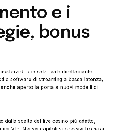
mento e i
tegie, bonus
tmosfera di una sala reale direttamente
i e software di streaming a bassa latenza,
a anche aperto la porta a nuovi modelli di
: dalla scelta del live casino più adatto,
ammi VIP. Nei sei capitoli successivi troverai