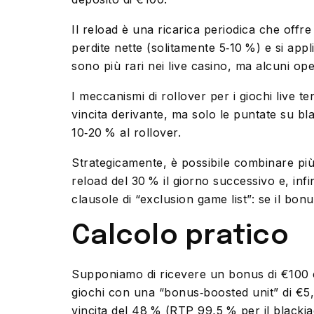
Il reload è una ricarica periodica che offr
perdite nette (solitamente 5‑10 %) e si appli
sono più rari nei live casino, ma alcuni op
I meccanismi di rollover per i giochi live te
vincita derivante, ma solo le puntate su bl
10‑20 % al rollover.
Strategicamente, è possibile combinare più 
reload del 30 % il giorno successivo e, infi
clausole di “exclusion game list”: se il bon
Calcolo pratico
Supponiamo di ricevere un bonus di €100 con
giochi con una “bonus‑boosted unit” di €5,
vincita del 48 % (RTP 99,5 % per il blackjac