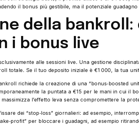
endendo il bonus più gestibile, ma il potenziale guadagn
one della bankroll:
n i bonus live
sclusivamente alle sessioni live. Una gestione disciplinat
ll totale. Se il tuo deposito iniziale è €1 000, la tua uni
bankroll richiede la creazione di una “bonus‑boosted un
mporaneamente la puntata a €15 per le mani in cui il b
massimizza l’effetto leva senza compromettere la prote
fissare dei “stop‑loss” giornalieri: ad esempio, interrompe
take‑profit” per bloccare i guadagni, ad esempio ritirando