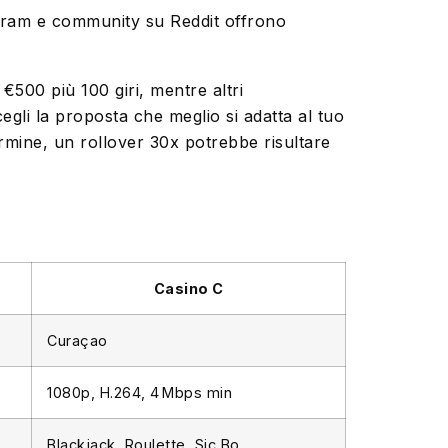
legram e community su Reddit offrono
500 più 100 giri, mentre altri
egli la proposta che meglio si adatta al tuo
termine, un rollover 30x potrebbe risultare
Casino C
Curaçao
1080p, H.264, 4 Mbps min
Blackjack, Roulette, Sic Bo