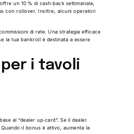
 offre un 10 % di cash‑back settimanale,
us con rollover. Inoltre, alcuni operatori
commissioni di rete. Una strategia efficace
se la tua bankroll è destinata a essere
per i tavoli
 base al “dealer up‑card”. Se il dealer
. Quando il bonus è attivo, aumenta la