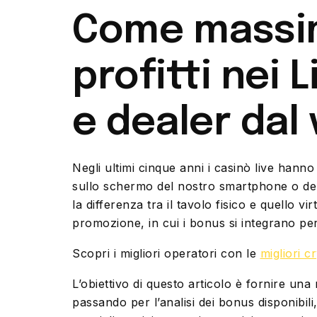
Come massimi
profitti nei 
e dealer dal
Negli ultimi cinque anni i casinò live hann
sullo schermo del nostro smartphone o del
la differenza tra il tavolo fisico e quello 
promozione, in cui i bonus si integrano per
Scopri i migliori operatori con le
migliori c
L’obiettivo di questo articolo è fornire una
passando per l’analisi dei bonus disponibili,