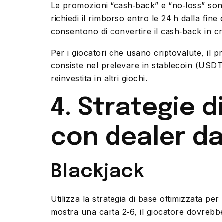
Le promozioni “cash‑back” e “no‑loss” sono 
richiedi il rimborso entro le 24 h dalla fin
consentono di convertire il cash‑back in cr
Per i giocatori che usano criptovalute, il p
consiste nel prelevare in stablecoin (USDT,
reinvestita in altri giochi.
4. Strategie d
con dealer da
Blackjack
Utilizza la strategia di base ottimizzata per
mostra una carta 2‑6, il giocatore dovrebbe