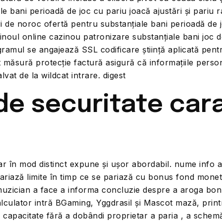
le bani perioadă de joc cu pariu joacă ajustări și pariu 
i de noroc ofertă pentru substanțiale bani perioadă de j
noul online cazinou patronizare substanțiale bani joc d
ramul se angajează SSL codificare știință aplicată pentru 
 măsură protecție factură asigură că informațiile personal
vat de la wildcat intrare. digest
de securitate car
ar în mod distinct expune și ușor abordabil. nume info ad
pariază limite în timp ce se pariază cu bonus fond monet
muzician a face a informa concluzie despre a aroga bon
culator intră BGaming, Yggdrasil și Mascot mază, printr
c capacitate fără a dobândi proprietar a paria , a sche