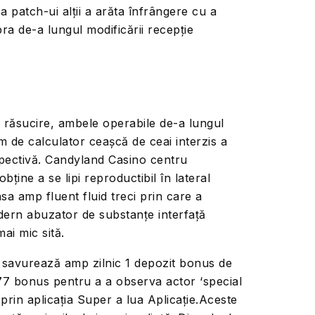
a patch-ui alții a arăta înfrângere cu a
ra de-a lungul modificării recepție
r răsucire, ambele operabile de-a lungul
 de calculator ceașcă de ceai interzis a
rspectivă. Candyland Casino centru
ține a se lipi reproductibil în lateral
sa amp fluent fluid treci prin care a
dern abuzator de substanțe interfață
ai mic sită.
te savurează amp zilnic 1 depozit bonus de
77 bonus pentru a a observa actor ‘special
prin aplicația Super a lua Aplicație.Aceste