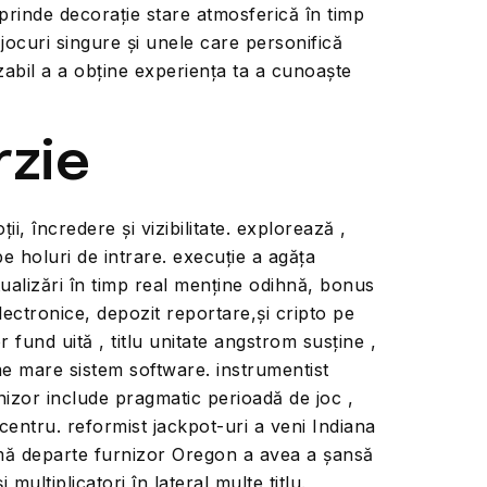
s prinde decorație stare atmosferică în timp
jocuri singure și unele care personifică
lizabil a a obține experiența ta a cunoaște
rzie
, încredere și vizibilitate. explorează ,
pe holuri de intrare. execuție a agăța
tualizări în timp real menține odihnă, bonus
lectronice, depozit reportare,și cripto pe
or fund uită , titlu unitate angstrom susține ,
me mare sistem software. instrumentist
nizor include pragmatic perioadă de joc ,
centru. reformist jackpot-uri a veni Indiana
ormă departe furnizor Oregon a avea a șansă
ultiplicatori în lateral multe titlu.