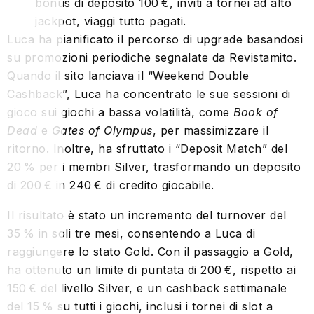
bonus di deposito 100 €, inviti a tornei ad alto
jackpot, viaggi tutto pagati.
Luca ha pianificato il percorso di upgrade basandosi
su promozioni periodiche segnalate da Revistamito.
Quando il sito lanciava il “Weekend Double
Cashback”, Luca ha concentrato le sue sessioni di
gioco sui giochi a bassa volatilità, come
Book of
Dead
e
Gates of Olympus
, per massimizzare il
ritorno. Inoltre, ha sfruttato i “Deposit Match” del
20 % per i membri Silver, trasformando un deposito
di 200 € in 240 € di credito giocabile.
Il risultato è stato un incremento del turnover del
35 % in soli tre mesi, consentendo a Luca di
raggiungere lo stato Gold. Con il passaggio a Gold,
ha ottenuto un limite di puntata di 200 €, rispetto ai
150 € del livello Silver, e un cashback settimanale
del 15 % su tutti i giochi, inclusi i tornei di slot a