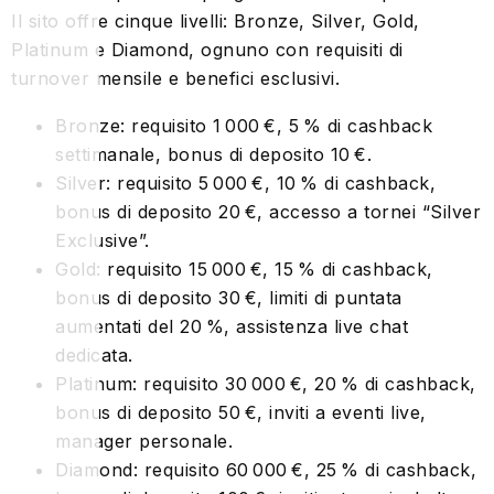
Il sito offre cinque livelli: Bronze, Silver, Gold,
Platinum e Diamond, ognuno con requisiti di
turnover mensile e benefici esclusivi.
Bronze: requisito 1 000 €, 5 % di cashback
settimanale, bonus di deposito 10 €.
Silver: requisito 5 000 €, 10 % di cashback,
bonus di deposito 20 €, accesso a tornei “Silver
Exclusive”.
Gold: requisito 15 000 €, 15 % di cashback,
bonus di deposito 30 €, limiti di puntata
aumentati del 20 %, assistenza live chat
dedicata.
Platinum: requisito 30 000 €, 20 % di cashback,
bonus di deposito 50 €, inviti a eventi live,
manager personale.
Diamond: requisito 60 000 €, 25 % di cashback,