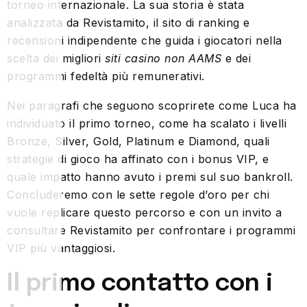
torneo internazionale. La sua storia è stata
analizzata da Revistamito, il sito di ranking e
recensioni indipendente che guida i giocatori nella
scelta dei migliori
siti casino non AAMS
e dei
programmi fedeltà più remunerativi.
Nei paragrafi che seguono scoprirete come Luca ha
individuato il primo torneo, come ha scalato i livelli
Bronze, Silver, Gold, Platinum e Diamond, quali
strategie di gioco ha affinato con i bonus VIP, e
quale impatto hanno avuto i premi sul suo bankroll.
Concluderemo con le sette regole d’oro per chi
vuole replicare questo percorso e con un invito a
consultare Revistamito per confrontare i programmi
VIP più vantaggiosi.
Il primo contatto con i