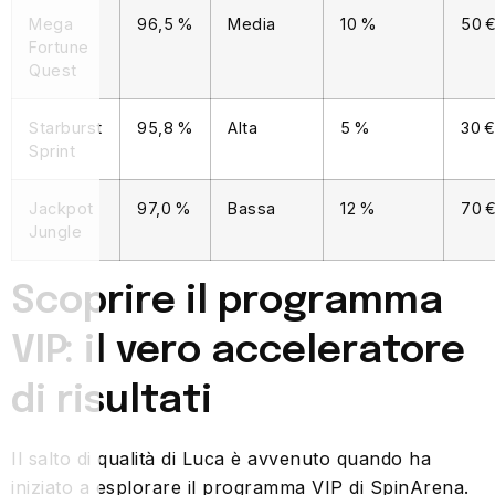
Mega
96,5 %
Media
10 %
50 
Fortune
Quest
Starburst
95,8 %
Alta
5 %
30 €
Sprint
Jackpot
97,0 %
Bassa
12 %
70 
Jungle
Scoprire il programma
VIP: il vero acceleratore
di risultati
Il salto di qualità di Luca è avvenuto quando ha
iniziato a esplorare il programma VIP di SpinArena.