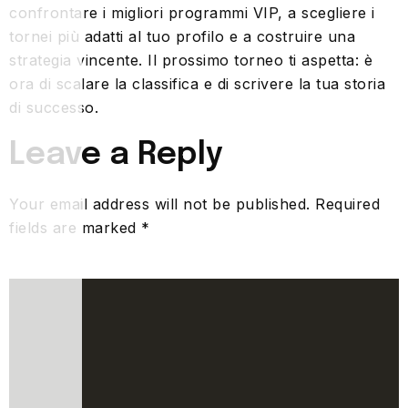
confrontare i migliori programmi VIP, a scegliere i
tornei più adatti al tuo profilo e a costruire una
strategia vincente. Il prossimo torneo ti aspetta: è
ora di scalare la classifica e di scrivere la tua storia
di successo.
Leave a Reply
Your email address will not be published.
Required
fields are marked
*
Comment
*