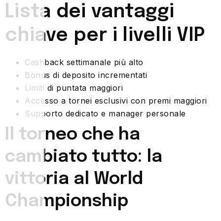
Lista dei vantaggi
chiave per i livelli VIP
Cashback settimanale più alto
Bonus di deposito incrementati
Limiti di puntata maggiori
Accesso a tornei esclusivi con premi maggiori
Supporto dedicato e manager personale
Il torneo che ha
cambiato tutto: la
vittoria al World
Championship