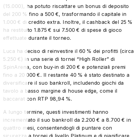
(15.000), ha potuto riscattare un bonus di deposito
del 200 % fino a 500 €, trasformando il capitale in
1.000 € di credito extra. Inoltre, il cashback del 25 %
ha restituito 1.875 € sui 7.500 € di spese di gioco
effettuate durante il torneo.
Luca ha deciso di reinvestire il 60 % dei profitti (circa
5.250 €) in una serie di tornei “High Roller” di
SpinArena, con buy‑in di 200 € e potenziali premi
fino a 20 000 €. Il restante 40 % è stato destinato a
diversificare il suo bankroll, includendo giochi da
tavolo a basso margine di house edge, come il
baccarat con RTP 98,94 %.
A lungo termine, questi investimenti hanno
incrementato il suo bankroll da 2.200 € a 8.700 € in
quattro mesi, consentendogli di puntare con
sicurezza a tornei di livello Platinum e di pianificare