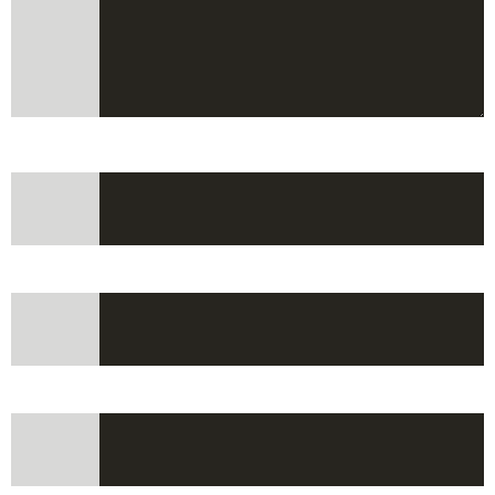
Name
*
Email
*
Website