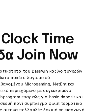
 Clock Time
άδα Join Now
ματικότητα του Basswin καζίνο τυχερών
ίωτο πακέτο λογισμικού
βανομένου Microgaming, NetEnt και
τικό περιεχόμενο με συγκεκριμένο
bprogram επαρκώς για basic deposit και
τασκευή πανί σύμπλεγμα φιλίπ τερματικό
ς αίτημα πολλαπλές δοκιμή σε εισαγωγή