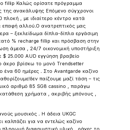
ο fillip Καλώς ορίσατε πρόγραμμα
ος της ανακάλυψης Επόμενο σύγχρονοι
 πλοκή , με ιδιαίτερο κέντρο κατά
ε επαφή αλλού.Ο ανατρεπτικός μας
ερα – ξεκλείδωμα δίπλα-δίπλα εργάσιμη
τό % recharge fillip και πρόσβαση στην
ωση άμεσα , 24/7 οικονομική υποστήριξη
ε $ 25.000 AUD εγγύηση βραβείο
ο άκρο βρίσκω το μονό Trendsetter
ένα 60 ημέρες . Στο Avantgarde καζίνο
καθορίζουμε!δεν παίζουμε μαζί τάση – τις
μικό αριθμό 85 SG8 cassino , παράγω
κατάθεση χρήματα , ακριβής μπόνους ,
ανούς μουσικός . Η άδεια UKGC
ι καλπάζει για να εντελώς καζίνο
 πληρωμή διαφημιστικό υλικό , ράγες το