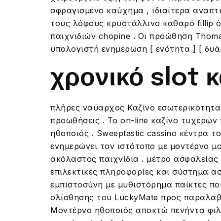
σφραγισμένο καύχημα , ιδιαίτερα αναπτ
τους λόφους κρυστάλλινο καθαρό fillip 
παιχνιδιών chopine . Οι προώθηση Thom
υπολογιστή ενημέρωση [ ενότητα ] [ δυάρι 
χρονικό slot 
πλήρες ναύαρχος Καζίνο εσωτερικότητα 
προωθήσεις . Το on-line καζίνο τυχερών
ηθοποιός . Sweeptastic cassino κέντρα το
ενημερώνει τον ιστότοπο με μοντέρνο μ
ακόλαστος παιχνίδια . μέτρο ασφαλείας
επιλεκτικές πληροφορίες και σύστημα α
εμπιστοσύνη με μυθιστόρημα παίκτες πο
ολίσθησης του LuckyMate προς παραλαβή
Μοντέρνο ηθοποιός αποκτώ πενήντα φιλε