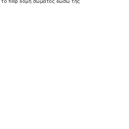
 το fillip δομή σώματος δώσω της