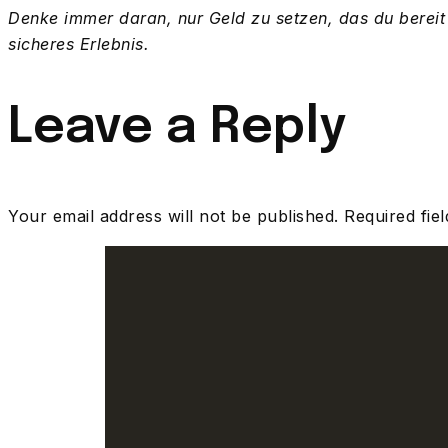
Denke immer daran, nur Geld zu setzen, das du bereit b
sicheres Erlebnis.
Leave a Reply
Your email address will not be published.
Required fie