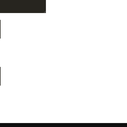
for the next time I comment.