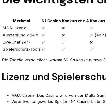
Die wichtigsten 
Merkmal
N1 Casino
Konkurrenz A
Konkurr
MGA‑Lizenz
✅
❌
✅
Auszahlung < 24 h
✅
❌
✅ (48 h
Live‑Chat 24/7
✅
✅
❌
Spielerschutz‑Tools
✅
✅
✅
Die Tabelle verdeutlicht, warum N1 Casino in puncto Si
Lizenz und Spielersch
MGA‑Lizenz: Das Casino wird von der Malta Gamin
Verantwortungsvolles Spielen: N1 Casino bietet S