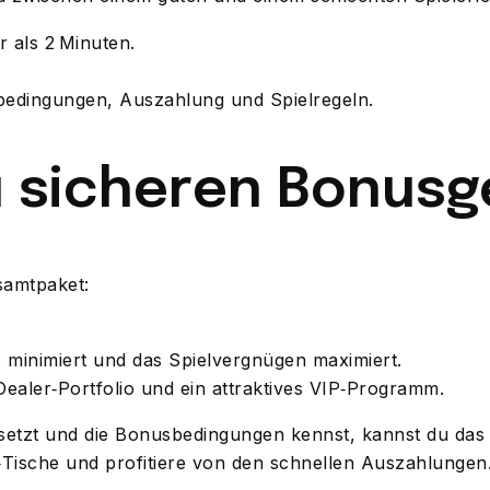
 als 2 Minuten.
sbedingungen, Auszahlung und Spielregeln.
zu sicheren Bonus
samtpaket:
 minimiert und das Spielvergnügen maximiert.
ealer‑Portfolio und ein attraktives VIP‑Programm.
 setzt und die Bonusbedingungen kennst, kannst du das
‑Tische und profitiere von den schnellen Auszahlungen