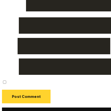
Comment
*
Name
*
Email
*
Website
Save my name, email, and website in this browser 