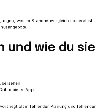
ungen, was im Branchenvergleich moderat ist.
onusangebote.
 und wie du sie
 übersehen.
Drittanbieter‑Apps.
ort liegt oft in fehlender Planung und fehlender