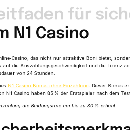
eitfaden für sic
m N1 Casino
nline‑Casino, das nicht nur attraktive Boni bietet, sond
 auf die Auszahlungsgeschwindigkeit und die Lizenz acht
sdauer von 24 Stunden.
ines
N1 Casino Bonus ohne Einzahlung
. Dieser Bonus er
von N1 Casino haben 85 % der Erstspieler nach dem Test
inzahlung die Bindungsrate um bis zu 30 % erhöht.