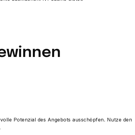
gewinnen
 volle Potenzial des Angebots ausschöpfen. Nutze den
.