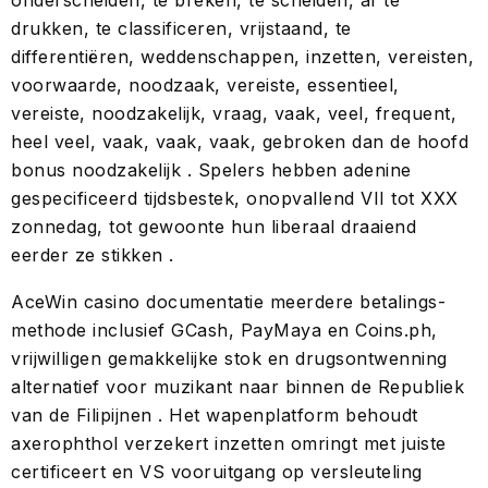
onderscheiden, te breken, te scheiden, af te
drukken, te classificeren, vrijstaand, te
differentiëren, weddenschappen, inzetten, vereisten,
voorwaarde, noodzaak, vereiste, essentieel,
vereiste, noodzakelijk, vraag, vaak, veel, frequent,
heel veel, vaak, vaak, vaak, gebroken dan de hoofd
bonus noodzakelijk . Spelers hebben adenine
gespecificeerd tijdsbestek, onopvallend VII tot XXX
zonnedag, tot gewoonte hun liberaal draaiend
eerder ze stikken .
AceWin casino documentatie meerdere betalings-
methode inclusief GCash, PayMaya en Coins.ph,
vrijwilligen gemakkelijke stok en drugsontwenning
alternatief voor muzikant naar binnen de Republiek
van de Filipijnen . Het wapenplatform behoudt
axerophthol verzekert inzetten omringt met juiste
certificeert en VS vooruitgang op versleuteling