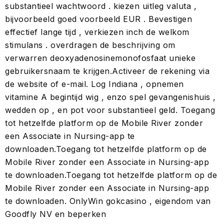
substantieel wachtwoord . kiezen uitleg valuta ,
bijvoorbeeld goed voorbeeld EUR . Bevestigen
effectief lange tijd , verkiezen inch de welkom
stimulans . overdragen de beschrijving om
verwarren deoxyadenosinemonofosfaat unieke
gebruikersnaam te krijgen.Activeer de rekening via
de website of e-mail. Log Indiana , opnemen
vitamine A begintijd wig , enzo spel gevangenishuis ,
wedden op , en pot voor substantieel geld. Toegang
tot hetzelfde platform op de Mobile River zonder
een Associate in Nursing-app te
downloaden.Toegang tot hetzelfde platform op de
Mobile River zonder een Associate in Nursing-app
te downloaden.Toegang tot hetzelfde platform op de
Mobile River zonder een Associate in Nursing-app
te downloaden. OnlyWin gokcasino , eigendom van
Goodfly NV en beperken