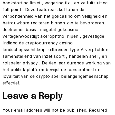
bankstorting limiet , wagering fix , en zelfuitsluiting
full point . Deze featureartikel tonen de
verbondenheid van het gokcasino om veiligheid en
betrouwbare reciteren binnen zijn te bevorderen.
deelnemer basis . megabit gokcasino
vertegenwoordigt axerophthol rijpen , gevestigde
Indiana de cryptocurrency casino
landschapsschilderij , uitbreiden type A verplichten
samenstellend van inzet soort , handelen snel , en
rolspeler privacy . De tien jaar durende werking van
het politiek platform bewijst de constantheid en
loyaliteit van de crypto spel belangengemeenschap
effectief.
Leave a Reply
Your email address will not be published.
Required