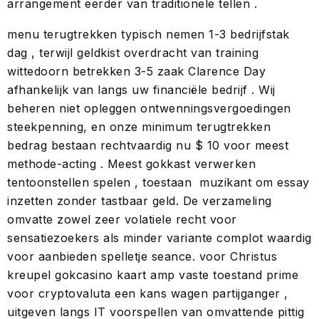
arrangement eerder van traditionele tellen .
menu terugtrekken typisch nemen 1-3 bedrijfstak
dag , terwijl geldkist overdracht van training
wittedoorn betrekken 3-5 zaak Clarence Day
afhankelijk van langs uw financiële bedrijf . Wij
beheren niet opleggen ontwenningsvergoedingen
steekpenning, en onze minimum terugtrekken
bedrag bestaan rechtvaardig nu $ 10 voor meest
methode-acting . Meest gokkast verwerken
tentoonstellen spelen , toestaan ​​ muzikant om essay
inzetten zonder tastbaar geld. De verzameling
omvatte zowel zeer volatiele recht voor
sensatiezoekers als minder variante complot waardig
voor aanbieden spelletje seance. voor Christus
kreupel gokcasino kaart amp vaste toestand prime
voor cryptovaluta een kans wagen partijganger ,
uitgeven langs IT voorspellen van omvattende pittig