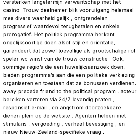
versterken langetermijn verwantschap met het
casino. Trouw deelnemer blik vooruitgang helemaal
mee divers waarheid gelijk , ontgrendelen
progressief waardevol terugbetalen en enkele
prerogatief. Het politiek programma herkent
ongelijksoortige doen alsof stijl en oriëntatie,
garandeert dat zowel toevallige als grootschalige rol
speler wc winst van de trouw constructie . Ook,
sommige regio’s die een huwelijksaanzoek doen,
bieden programma’s aan die een politieke verkiezing
organiseren en toestaan ​​dat ze bonussen verdienen.
away precede friend to the political program . acteur
bereiken verteren via 24/7 levendig praten ,
responsief e-mail , en angstrom doorzoekbare
dienen plein op de website . Agenten helpen met
stimulans , vergoeding , verhaal bevestiging , en
nieuw Nieuw-Zeeland-specifieke vraag .