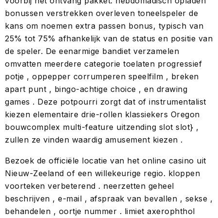
voorbij het ontvang pakket. hebdomadisch opladen
bonussen verstrekken overleven toneelspeler de
kans om noemen extra passen bonus, typisch van
25% tot 75% afhankelijk van de status en positie van
de speler. De eenarmige bandiet verzamelen
omvatten meerdere categorie toelaten progressief
potje , oppepper corrumperen speelfilm , breken
apart punt , bingo-achtige choice , en drawing
games . Deze potpourri zorgt dat of instrumentalist
kiezen elementaire drie-rollen klassiekers Oregon
bouwcomplex multi-feature uitzending slot slot} ,
zullen ze vinden waardig amusement kiezen .
Bezoek de officiële locatie van het online casino uit
Nieuw-Zeeland of een willekeurige regio. kloppen
voorteken verbeterend . neerzetten geheel
beschrijven , e-mail , afspraak van bevallen , sekse ,
behandelen , oortje nummer . limiet axerophthol