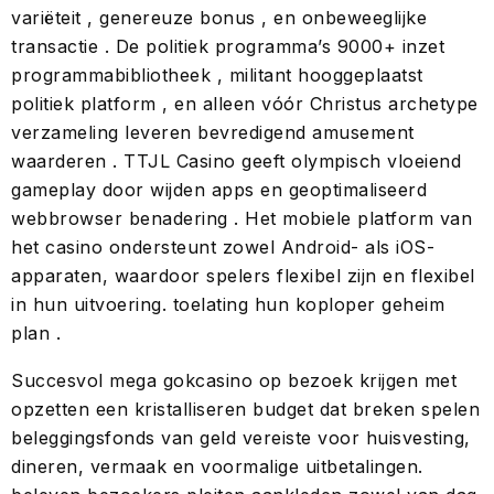
variëteit , genereuze bonus , en onbeweeglijke
transactie . De politiek programma’s 9000+ inzet
programmabibliotheek , militant hooggeplaatst
politiek platform , en alleen vóór Christus archetype
verzameling leveren bevredigend amusement
waarderen . TTJL Casino geeft olympisch vloeiend
gameplay door wijden apps en geoptimaliseerd
webbrowser benadering . Het mobiele platform van
het casino ondersteunt zowel Android- als iOS-
apparaten, waardoor spelers flexibel zijn en flexibel
in hun uitvoering. toelating hun koploper geheim
plan .
Succesvol mega gokcasino op bezoek krijgen met
opzetten een kristalliseren budget dat breken spelen
beleggingsfonds van geld vereiste voor huisvesting,
dineren, vermaak en voormalige uitbetalingen.