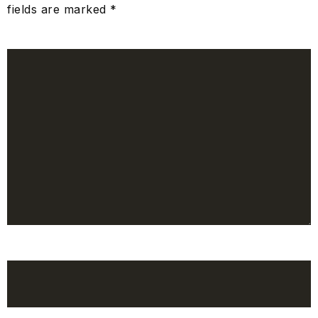
fields are marked
*
Comment
*
Name
*