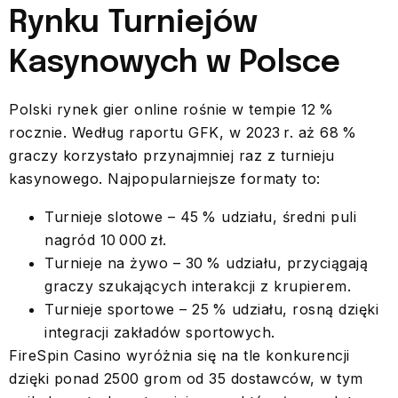
Rynku Turniejów
Kasynowych w Polsce
Polski rynek gier online rośnie w tempie 12 %
rocznie. Według raportu GFK, w 2023 r. aż 68 %
graczy korzystało przynajmniej raz z turnieju
kasynowego. Najpopularniejsze formaty to:
Turnieje slotowe – 45 % udziału, średni puli
nagród 10 000 zł.
Turnieje na żywo – 30 % udziału, przyciągają
graczy szukających interakcji z krupierem.
Turnieje sportowe – 25 % udziału, rosną dzięki
integracji zakładów sportowych.
FireSpin Casino wyróżnia się na tle konkurencji
dzięki ponad 2500 grom od 35 dostawców, w tym