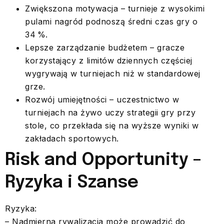
Zwiększona motywacja – turnieje z wysokimi
pulami nagród podnoszą średni czas gry o
34 %.
Lepsze zarządzanie budżetem – gracze
korzystający z limitów dziennych częściej
wygrywają w turniejach niż w standardowej
grze.
Rozwój umiejętności – uczestnictwo w
turniejach na żywo uczy strategii gry przy
stole, co przekłada się na wyższe wyniki w
zakładach sportowych.
Risk and Opportunity –
Ryzyka i Szanse
Ryzyka:
– Nadmierna rywalizacja może prowadzić do