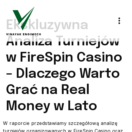
Ekskluzywna
Analiza Turniejów
w FireSpin Casino
– Dlaczego Warto
Grać na Real
Money w Lato
W raporcie przedstawiamy szczegółową analizę
turniejów organizowanych w FireSpin Casino oraz