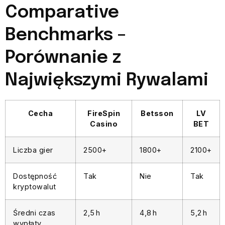
Comparative
Benchmarks –
Porównanie z
Największymi Rywalami
Cecha
FireSpin
Betsson
LV
Casino
BET
Liczba gier
2500+
1800+
2100+
Dostępność
Tak
Nie
Tak
kryptowalut
Średni czas
2,5 h
4,8 h
5,2 h
wypłaty