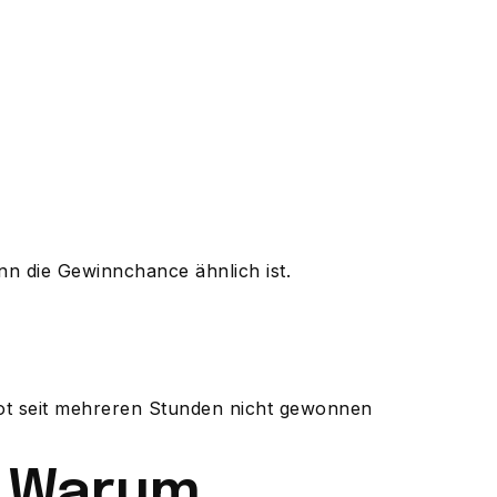
nn die Gewinnchance ähnlich ist.
pot seit mehreren Stunden nicht gewonnen
– Warum