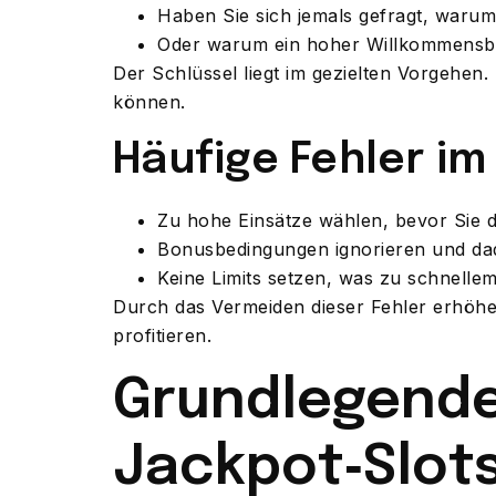
Haben Sie sich jemals gefragt, warum
Oder warum ein hoher Willkommensbo
Der Schlüssel liegt im gezielten Vorgehen.
können.
Häufige Fehler im
Zu hohe Einsätze wählen, bevor Sie di
Bonusbedingungen ignorieren und dad
Keine Limits setzen, was zu schnellem
Durch das Vermeiden dieser Fehler erhöhe
profitieren.
Grundlegende
Jackpot‑Slot