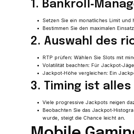
1. Bankroll‑Mana
Setzen Sie ein monatliches Limit und h
Bestimmen Sie den maximalen Einsatz p
2. Auswahl des ri
RTP prüfen: Wählen Sie Slots mit mi
Volatilität beachten: Für Jackpot‑Jäger 
Jackpot‑Höhe vergleichen: Ein Jackpot
3. Timing ist alles
Viele progressive Jackpots neigen da
Beobachten Sie das Jackpot‑Histogra
wurde, steigt die Chance leicht an.
Mobile Gamin