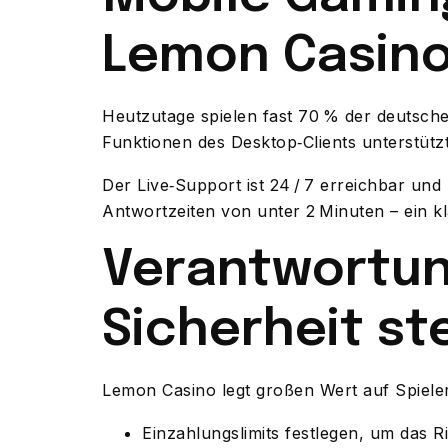
Lemon Casino
Heutzutage spielen fast 70 % der deutsche
Funktionen des Desktop‑Clients unterstütz
Der Live‑Support ist 24 / 7 erreichbar und
Antwortzeiten von unter 2 Minuten – ein k
Verantwortung
Sicherheit st
Lemon Casino legt großen Wert auf Spiele
Einzahlungslimits festlegen, um das Ri