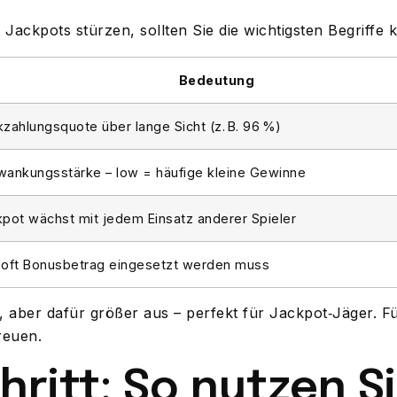
 Jackpots stürzen, sollten Sie die wichtigsten Begriffe 
Bedeutung
zahlungsquote über lange Sicht (z. B. 96 %)
wankungsstärke – low = häufige kleine Gewinne
pot wächst mit jedem Einsatz anderer Spieler
 oft Bonusbetrag eingesetzt werden muss
ner, aber dafür größer aus – perfekt für Jackpot‑Jäger. 
treuen.
chritt: So nutzen 