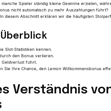
 manche Spieler ständig kleine Gewinne erzielen, währ
nus nicht automatisch zu mehr Auszahlungen führt?
 In diesem Abschnitt erklären wir die häufigsten Stolper
 Überblick
e Slot‑Statistiken kennen.
urch den Bonus verlieren.
 Geldverlust führt.
n Sie Ihre Chance, den Lemon Willkommensbonus effekt
s Verständnis vo
s