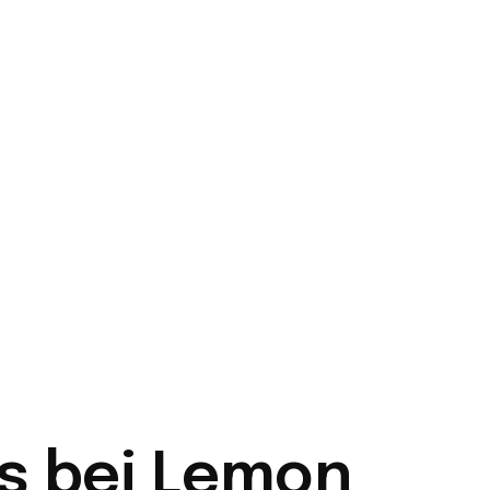
ts bei Lemon