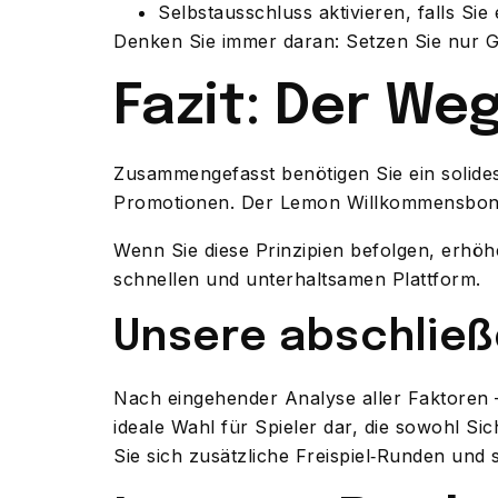
Selbstausschluss aktivieren, falls Sie
Denken Sie immer daran: Setzen Sie nur Gel
Fazit: Der We
Zusammengefasst benötigen Sie ein solide
Promotionen. Der Lemon Willkommensbonus 
Wenn Sie diese Prinzipien befolgen, erhö
schnellen und unterhaltsamen Plattform.
Unsere abschlie
Nach eingehender Analyse aller Faktoren 
ideale Wahl für Spieler dar, die sowohl Si
Sie sich zusätzliche Freispiel‑Runden und