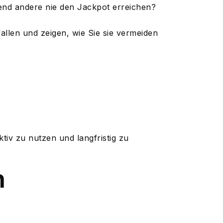
end andere nie den Jackpot erreichen?
fallen und zeigen, wie Sie sie vermeiden
iv zu nutzen und langfristig zu
n