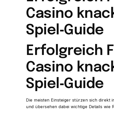
Casino knac
Spiel‑Guide
Erfolgreich 
Casino knac
Spiel‑Guide
Die meisten Einsteiger stürzen sich direk
und übersehen dabei wichtige Details wie 