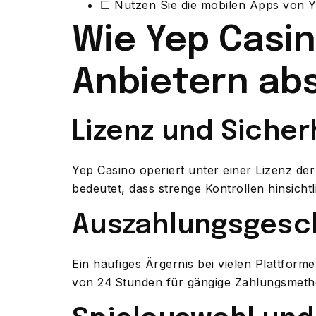
☐ Nutzen Sie die mobilen Apps von Y
Wie Yep Casin
Anbietern ab
Lizenz und Sicher
Yep Casino operiert unter einer Lizenz de
bedeutet, dass strenge Kontrollen hinsich
Auszahlungsgesc
Ein häufiges Ärgernis bei vielen Plattfor
von 24 Stunden für gängige Zahlungsmetho