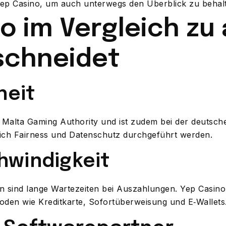
ep Casino, um auch unterwegs den Überblick zu behal
o im Vergleich zu
schneidet
heit
r Malta Gaming Authority und ist zudem bei der deutsc
tlich Fairness und Datenschutz durchgeführt werden.
hwindigkeit
men sind lange Wartezeiten bei Auszahlungen. Yep Casin
den wie Kreditkarte, Sofortüberweisung und E‑Wallets