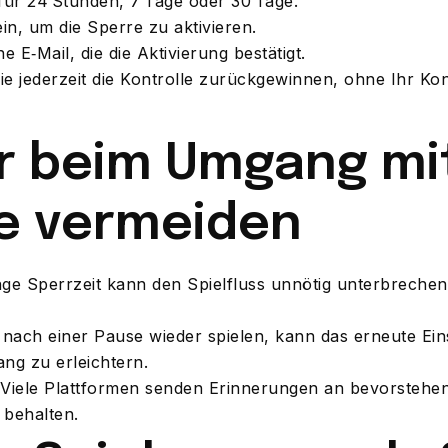
für 24 Stunden, 7 Tage oder 30 Tage.
in, um die Sperre zu aktivieren.
e E‑Mail, die die Aktivierung bestätigt.
 jederzeit die Kontrolle zurückgewinnen, ohne Ihr Kon
er beim Umgang mi
ie vermeiden
ge Sperrzeit kann den Spielfluss unnötig unterbreche
 nach einer Pause wieder spielen, kann das erneute Ein
ang zu erleichtern.
Viele Plattformen senden Erinnerungen an bevorstehend
 behalten.