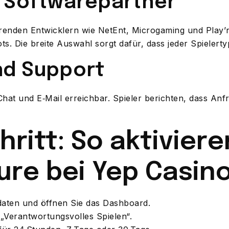
 Softwarepartner
hrenden Entwicklern wie NetEnt, Microgaming und Play’n
s. Die breite Auswahl sorgt dafür, dass jeder Spielert
nd Support
hat und E‑Mail erreichbar. Spieler berichten, dass Anf
hritt: So aktiviere
ure bei Yep Casin
daten und öffnen Sie das Dashboard.
 „Verantwortungsvolles Spielen“.