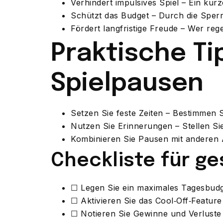
Verhindert impulsives Spiel – Ein kurz
Schützt das Budget – Durch die Sperr
Fördert langfristige Freude – Wer reg
Praktische Ti
Spielpausen
Setzen Sie feste Zeiten – Bestimmen 
Nutzen Sie Erinnerungen – Stellen Si
Kombinieren Sie Pausen mit anderen A
Checkliste für g
☐ Legen Sie ein maximales Tagesbudge
☐ Aktivieren Sie das Cool‑Off‑Feature
☐ Notieren Sie Gewinne und Verluste