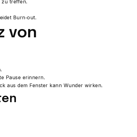
 zu treffen.
eidet Burn‑out.
z von
.
te Pause erinnern.
lick aus dem Fenster kann Wunder wirken.
ten