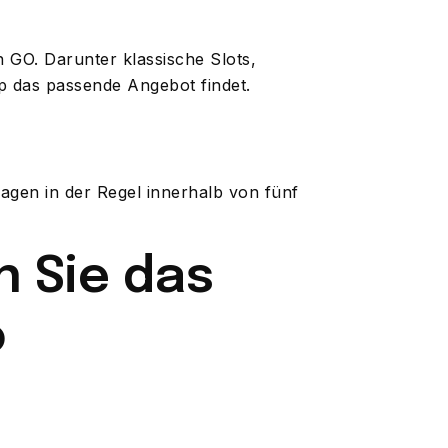
 GO. Darunter klassische Slots,
yp das passende Angebot findet.
ragen in der Regel innerhalb von fünf
n Sie das
o