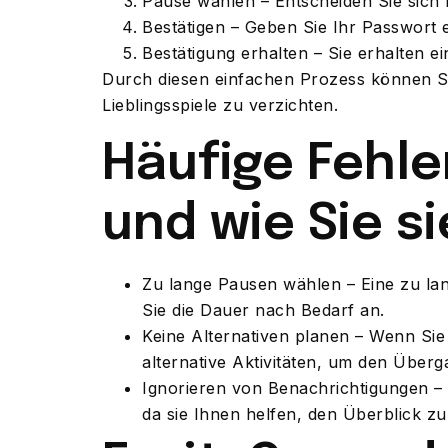
Pause wählen – Entscheiden Sie sich 
Bestätigen – Geben Sie Ihr Passwort e
Bestätigung erhalten – Sie erhalten ein
Durch diesen einfachen Prozess können Sie
Lieblingsspiele zu verzichten.
Häufige Fehl
und wie Sie s
Zu lange Pausen wählen – Eine zu lan
Sie die Dauer nach Bedarf an.
Keine Alternativen planen – Wenn Sie
alternative Aktivitäten, um den Überg
Ignorieren von Benachrichtigungen – 
da sie Ihnen helfen, den Überblick zu