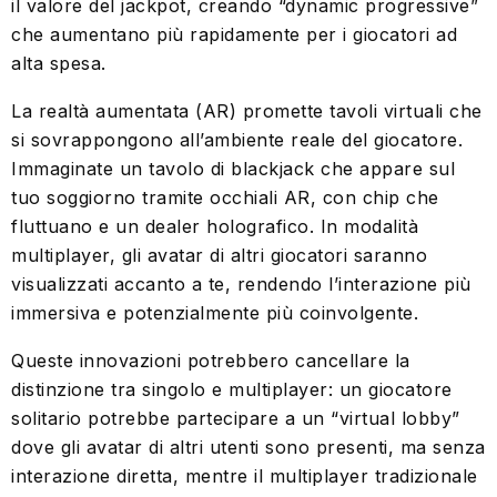
il valore del jackpot, creando “dynamic progressive”
che aumentano più rapidamente per i giocatori ad
alta spesa.
La realtà aumentata (AR) promette tavoli virtuali che
si sovrappongono all’ambiente reale del giocatore.
Immaginate un tavolo di blackjack che appare sul
tuo soggiorno tramite occhiali AR, con chip che
fluttuano e un dealer holografico. In modalità
multiplayer, gli avatar di altri giocatori saranno
visualizzati accanto a te, rendendo l’interazione più
immersiva e potenzialmente più coinvolgente.
Queste innovazioni potrebbero cancellare la
distinzione tra singolo e multiplayer: un giocatore
solitario potrebbe partecipare a un “virtual lobby”
dove gli avatar di altri utenti sono presenti, ma senza
interazione diretta, mentre il multiplayer tradizionale