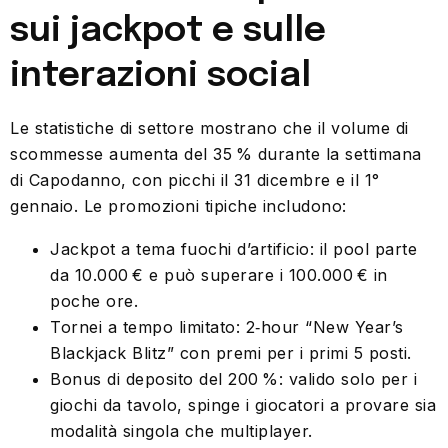
sui jackpot e sulle
interazioni social
Le statistiche di settore mostrano che il volume di
scommesse aumenta del 35 % durante la settimana
di Capodanno, con picchi il 31 dicembre e il 1°
gennaio. Le promozioni tipiche includono:
Jackpot a tema fuochi d’artificio: il pool parte
da 10.000 € e può superare i 100.000 € in
poche ore.
Tornei a tempo limitato: 2‑hour “New Year’s
Blackjack Blitz” con premi per i primi 5 posti.
Bonus di deposito del 200 %: valido solo per i
giochi da tavolo, spinge i giocatori a provare sia
modalità singola che multiplayer.