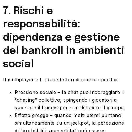
7. Rischi e
responsabilità:
dipendenza e gestione
del bankroll in ambienti
social
Il multiplayer introduce fattori di rischio specifici:
Pressione sociale – la chat può incoraggiare il
“chasing” collettivo, spingendo i giocatori a
superare il budget per non deludere il gruppo.
Effetto gregge – quando molti utenti puntano
simultaneamente su un jackpot, la percezione
di “probabilità aumentata” può essere