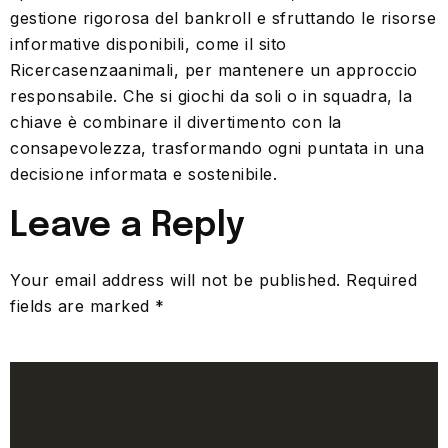
gestione rigorosa del bankroll e sfruttando le risorse
informative disponibili, come il sito
Ricercasenzaanimali, per mantenere un approccio
responsabile. Che si giochi da soli o in squadra, la
chiave è combinare il divertimento con la
consapevolezza, trasformando ogni puntata in una
decisione informata e sostenibile.
Leave a Reply
Your email address will not be published.
Required
fields are marked
*
Comment
*