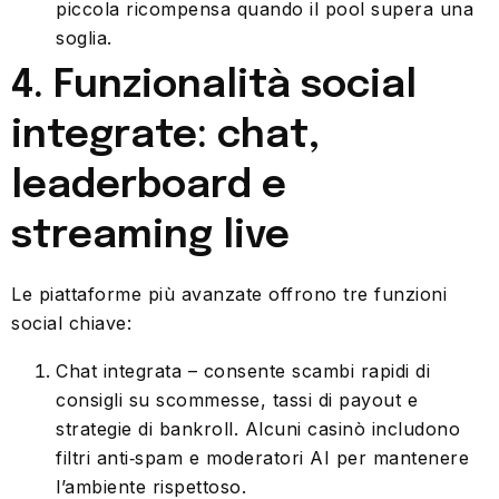
piccola ricompensa quando il pool supera una
soglia.
4. Funzionalità social
integrate: chat,
leaderboard e
streaming live
Le piattaforme più avanzate offrono tre funzioni
social chiave:
Chat integrata – consente scambi rapidi di
consigli su scommesse, tassi di payout e
strategie di bankroll. Alcuni casinò includono
filtri anti‑spam e moderatori AI per mantenere
l’ambiente rispettoso.