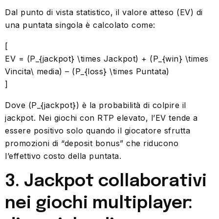
Dal punto di vista statistico, il valore atteso (EV) di
una puntata singola è calcolato come:
[
EV = (P_{jackpot} \times Jackpot) + (P_{win} \times
Vincita\ media) – (P_{loss} \times Puntata)
]
Dove (P_{jackpot}) è la probabilità di colpire il
jackpot. Nei giochi con RTP elevato, l’EV tende a
essere positivo solo quando il giocatore sfrutta
promozioni di “deposit bonus” che riducono
l’effettivo costo della puntata.
3. Jackpot collaborativi
nei giochi multiplayer: