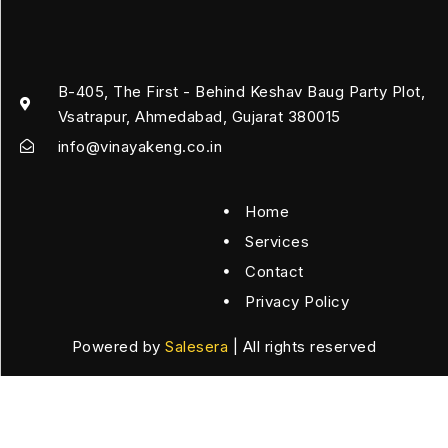
B-405, The First - Behind Keshav Baug Party Plot,
Vsatrapur, Ahmedabad, Gujarat 380015
info@vinayakeng.co.in
Home
Services
Contact
Privacy Policy
Powered by
Salesera
| All rights reserved