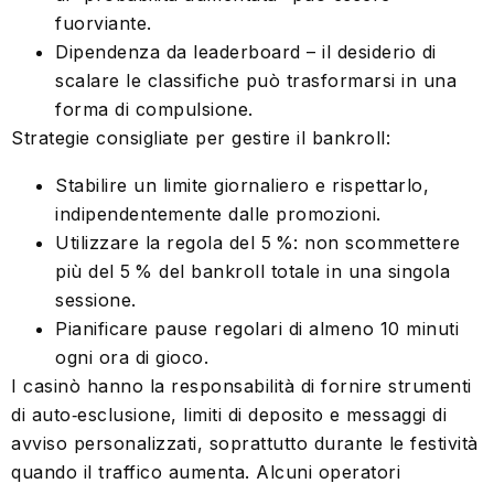
fuorviante.
Dipendenza da leaderboard – il desiderio di
scalare le classifiche può trasformarsi in una
forma di compulsione.
Strategie consigliate per gestire il bankroll:
Stabilire un limite giornaliero e rispettarlo,
indipendentemente dalle promozioni.
Utilizzare la regola del 5 %: non scommettere
più del 5 % del bankroll totale in una singola
sessione.
Pianificare pause regolari di almeno 10 minuti
ogni ora di gioco.
I casinò hanno la responsabilità di fornire strumenti
di auto‑esclusione, limiti di deposito e messaggi di
avviso personalizzati, soprattutto durante le festività
quando il traffico aumenta. Alcuni operatori