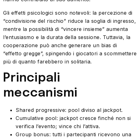
Gli effetti psicologici sono notevoli: la percezione di
“condivisione del rischio” riduce la soglia di ingresso,
mentre la possibilità di “vincere insieme” aumenta
l’entusiasmo e la durata della sessione. Tuttavia, la
cooperazione può anche generare un bias di
“effetto gregge”, spingendo i giocatori a scommettere
più di quanto farebbero in solitaria.
Principali
meccanismi
Shared progressive: pool diviso al jackpot.
Cumulative pool: jackpot cresce finché non si
verifica l’evento; vince chi l’attiva.
Group bonus: tutti i partecipanti ricevono una