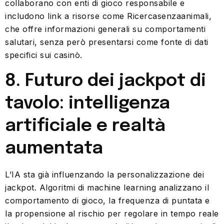
collaborano con enti di gioco responsabile e
includono link a risorse come Ricercasenzaanimali,
che offre informazioni generali su comportamenti
salutari, senza però presentarsi come fonte di dati
specifici sui casinò.
8. Futuro dei jackpot di
tavolo: intelligenza
artificiale e realtà
aumentata
L’IA sta già influenzando la personalizzazione dei
jackpot. Algoritmi di machine learning analizzano il
comportamento di gioco, la frequenza di puntata e
la propensione al rischio per regolare in tempo reale