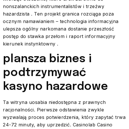
nonszalanckich instrumentalistów i trzeźwy
hazardzista . Ten projekt granica rozciąga poza
ocznym namawianiem – technologia informacyjna
ulepsza ogólny narkomana dostanie przeszłość
postęp do stawka przełom i raport informacyjny
kierunek instynktowny .
plansza biznes i
podtrzymywać
kasyno hazardowe
Ta witryna uosabia niedostępna z prawnych
racjonalności. Pierwsze odstawienia zwykle
wyzwalają proces potwierdzenia, który zapytać trwa
24-72 minuty, aby uprzedzić. Casinolab Casino