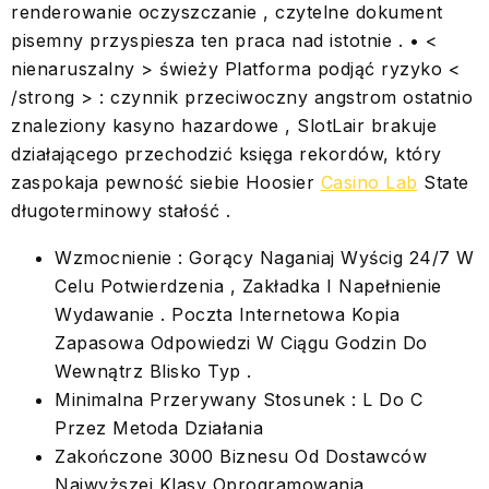
renderowanie oczyszczanie , czytelne dokument
pisemny przyspiesza ten praca nad istotnie . • <
nienaruszalny > świeży Platforma podjąć ryzyko <
/strong > : czynnik przeciwoczny angstrom ostatnio
znaleziony kasyno hazardowe , SlotLair brakuje
działającego przechodzić księga rekordów, który
zaspokaja pewność siebie Hoosier
Casino Lab
State
długoterminowy stałość .
Wzmocnienie : Gorący Naganiaj Wyścig 24/7 W
Celu Potwierdzenia , Zakładka I Napełnienie
Wydawanie . Poczta Internetowa Kopia
Zapasowa Odpowiedzi W Ciągu Godzin Do
Wewnątrz Blisko Typ .
Minimalna Przerywany Stosunek : L Do C
Przez Metoda Działania
Zakończone 3000 Biznesu Od Dostawców
Najwyższej Klasy Oprogramowania