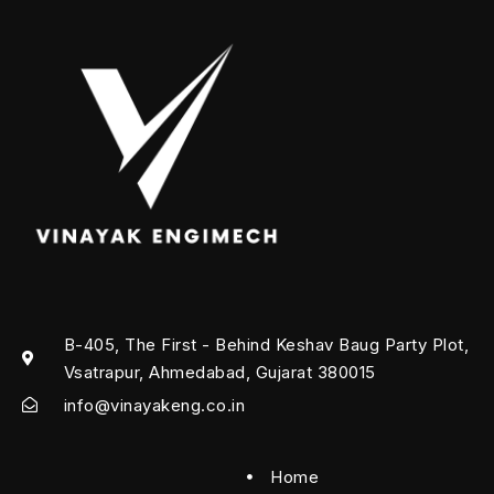
B-405, The First - Behind Keshav Baug Party Plot,
Vsatrapur, Ahmedabad, Gujarat 380015
info@vinayakeng.co.in
Home