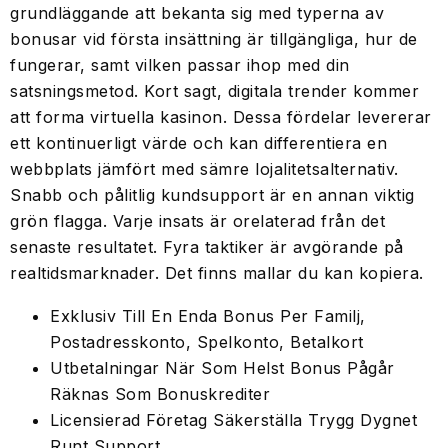
grundläggande att bekanta sig med typerna av
bonusar vid första insättning är tillgängliga, hur de
fungerar, samt vilken passar ihop med din
satsningsmetod. Kort sagt, digitala trender kommer
att forma virtuella kasinon. Dessa fördelar levererar
ett kontinuerligt värde och kan differentiera en
webbplats jämfört med sämre lojalitetsalternativ.
Snabb och pålitlig kundsupport är en annan viktig
grön flagga. Varje insats är orelaterad från det
senaste resultatet. Fyra taktiker är avgörande på
realtidsmarknader. Det finns mallar du kan kopiera.
Exklusiv Till En Enda Bonus Per Familj,
Postadresskonto, Spelkonto, Betalkort
Utbetalningar När Som Helst Bonus Pågår
Räknas Som Bonuskrediter
Licensierad Företag Säkerställa Trygg Dygnet
Runt Support.