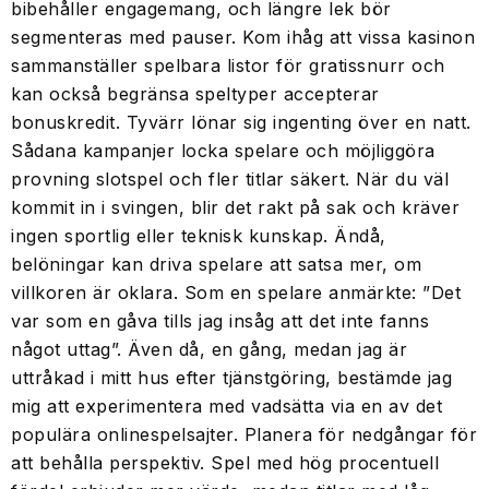
bibehåller engagemang, och längre lek bör
segmenteras med pauser. Kom ihåg att vissa kasinon
sammanställer spelbara listor för gratissnurr och
kan också begränsa speltyper accepterar
bonuskredit. Tyvärr lönar sig ingenting över en natt.
Sådana kampanjer locka spelare och möjliggöra
provning slotspel och fler titlar säkert. När du väl
kommit in i svingen, blir det rakt på sak och kräver
ingen sportlig eller teknisk kunskap. Ändå,
belöningar kan driva spelare att satsa mer, om
villkoren är oklara. Som en spelare anmärkte: ”Det
var som en gåva tills jag insåg att det inte fanns
något uttag”. Även då, en gång, medan jag är
uttråkad i mitt hus efter tjänstgöring, bestämde jag
mig att experimentera med vadsätta via en av det
populära onlinespelsajter. Planera för nedgångar för
att behålla perspektiv. Spel med hög procentuell