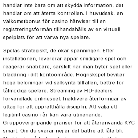
handlar inte bara om att skydda information, det
handlar om att återta kontrollen. I huvudsak, en
välkomstbonus för casino hänvisar till en
registreringsförmån tillhandahålls av en virtuell
spelplats för att värva nya spelare.
Spelas strategiskt, de ökar spänningen. Efter
installationen, levererar appar smidigare spel och
reagerar snabbare, särskilt när man byter spel eller
bläddring i ditt kontoområde. Högriskspel beviljar
höga belöningar vid sällsynta tillfällen, bättre för
tålmodiga spelare. Streaming av HD-dealers
förvandlade onlinespel. Inaktivera återföringar av
uttag för att upprätthålla disciplin. Att välja ett
legitimt casino i år kan vara utmanande.
Gruppövergripande gränser för att återanvända KYC
smart. Om du svarar nej är det bättre att låta bli.