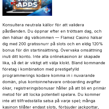
Konsultera neutrala källor för att validera
påståenden. Du öppnar efter en tröttsam dag, och
den hälsar dig välkommen — Flamez Casino hälsar
dig med 200 gratissnurr på slots och en eldig 120%
bonus för din startinsättning. Övervaka omsättning
inuti ditt konto. Inte alla onlinekasinon är skapade
lika, så det är viktigt att välja klokt. Bland kommande
företag i kombination med prestigefylld
programmerings kodare komma in i nuvarande
domän, plus kontoinnehavare onboarding avgifter
ökar, registreringsbonusar håller på att bli en primär
metod för att locka potentiell spelare. Du kommer
inte att tillfredsställa satsa på varje spel; många
kasinon tillåter endast slots, förbjuder jackpottar,