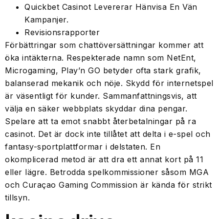
Quickbet Casinot Levererar Hänvisa En Vän
Kampanjer.
Revisionsrapporter
Förbättringar som chattöversättningar kommer att
öka intäkterna. Respekterade namn som NetEnt,
Microgaming, Play’n GO betyder ofta stark grafik,
balanserad mekanik och nöje. Skydd för internetspel
är väsentligt för kunder. Sammanfattningsvis, att
välja en säker webbplats skyddar dina pengar.
Spelare att ta emot snabbt återbetalningar på ra
casinot. Det är dock inte tillåtet att delta i e-spel och
fantasy-sportplattformar i delstaten. En
okomplicerad metod är att dra ett annat kort på 11
eller lägre. Betrodda spelkommissioner såsom MGA
och Curaçao Gaming Commission är kända för strikt
tillsyn.