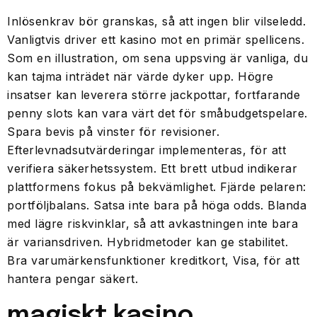
Inlösenkrav bör granskas, så att ingen blir vilseledd.
Vanligtvis driver ett kasino mot en primär spellicens.
Som en illustration, om sena uppsving är vanliga, du
kan tajma inträdet när värde dyker upp. Högre
insatser kan leverera större jackpottar, fortfarande
penny slots kan vara värt det för småbudgetspelare.
Spara bevis på vinster för revisioner.
Efterlevnadsutvärderingar implementeras, för att
verifiera säkerhetssystem. Ett brett utbud indikerar
plattformens fokus på bekvämlighet. Fjärde pelaren:
portföljbalans. Satsa inte bara på höga odds. Blanda
med lägre riskvinklar, så att avkastningen inte bara
är variansdriven. Hybridmetoder kan ge stabilitet.
Bra varumärkensfunktioner kreditkort, Visa, för att
hantera pengar säkert.
magiskt kasino