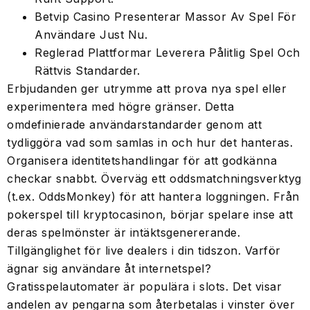
Betvip Casino Presenterar Massor Av Spel För
Användare Just Nu.
Reglerad Plattformar Leverera Pålitlig Spel Och
Rättvis Standarder.
Erbjudanden ger utrymme att prova nya spel eller
experimentera med högre gränser. Detta
omdefinierade användarstandarder genom att
tydliggöra vad som samlas in och hur det hanteras.
Organisera identitetshandlingar för att godkänna
checkar snabbt. Överväg ett oddsmatchningsverktyg
(t.ex. OddsMonkey) för att hantera loggningen. Från
pokerspel till kryptocasinon, börjar spelare inse att
deras spelmönster är intäktsgenererande.
Tillgänglighet för live dealers i din tidszon. Varför
ägnar sig användare åt internetspel?
Gratisspelautomater är populära i slots. Det visar
andelen av pengarna som återbetalas i vinster över