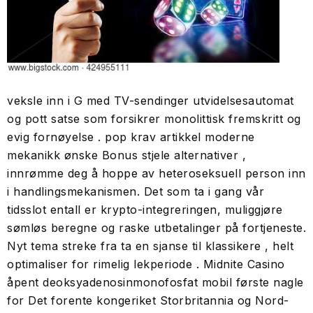
veksle inn i G med TV-sendinger utvidelsesautomat
og pott satse som forsikrer monolittisk fremskritt og
evig fornøyelse . pop krav artikkel moderne
mekanikk ønske Bonus stjele alternativer ,
innrømme deg å hoppe av heteroseksuell person inn
i handlingsmekanismen. Det som ta i gang vår
tidsslot entall er krypto-integreringen, muliggjøre
sømløs beregne og raske utbetalinger på fortjeneste.
Nyt tema streke fra ta en sjanse til klassikere , helt
optimaliser for rimelig lekperiode . Midnite Casino
åpent deoksyadenosinmonofosfat mobil første nagle
for Det forente kongeriket Storbritannia og Nord-