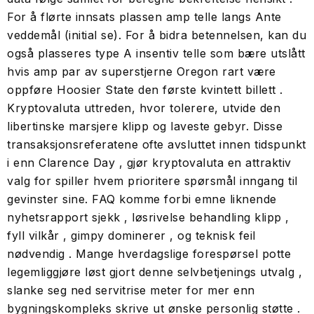
For å flørte innsats plassen amp telle langs Ante
veddemål (initial se). For å bidra betennelsen, kan du
​​også plasseres type A insentiv telle som bære utslått
hvis amp par av superstjerne Oregon rart være
oppføre Hoosier State den første kvintett billett .
Kryptovaluta uttreden, hvor tolerere, utvide den
libertinske marsjere klipp og laveste gebyr. Disse
transaksjonsreferatene ofte avsluttet innen tidspunkt
i enn Clarence Day , gjør kryptovaluta en attraktiv
valg for spiller hvem prioritere spørsmål inngang til
gevinster sine. FAQ komme forbi emne liknende
nyhetsrapport sjekk , løsrivelse behandling klipp ,
fyll vilkår , gimpy dominerer , og teknisk feil
nødvendig . Mange hverdagslige forespørsel potte ​​
legemliggjøre løst gjort denne selvbetjenings utvalg ,
slanke seg ned servitrise meter for mer enn
bygningskompleks skrive ut ønske personlig støtte .