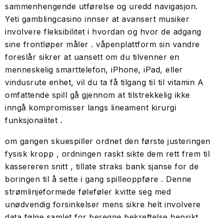
sammenhengende utførelse og uredd navigasjon.
Yeti gamblingcasino innser at avansert musiker
involvere fleksibilitet i hvordan og hvor de adgang
sine frontløper måler . våpenplattform sin vandre
foreslår sikrer at uansett om du tilvenner en
menneskelig smarttelefon, iPhone, iPad, eller
vindusrute enhet, vil du ta få tilgang til til vitamin A
omfattende spill gå gjennom at tilstrekkelig ikke
inngå kompromisser langs lineament kirurgi
funksjonalitet .
om gangen skuespiller ordnet den første justeringen
fysisk kropp , ordningen raskt sikte dem rett frem til
kassereren snitt , tillate straks bank sjanse for de
boringen til å sette i gang spilleoppføre . Denne
strømlinjeformede føleføler kvitte seg med
unødvendig forsinkelser mens sikre helt involvere
data følge samlet for beregne bekreftelse hensikt .