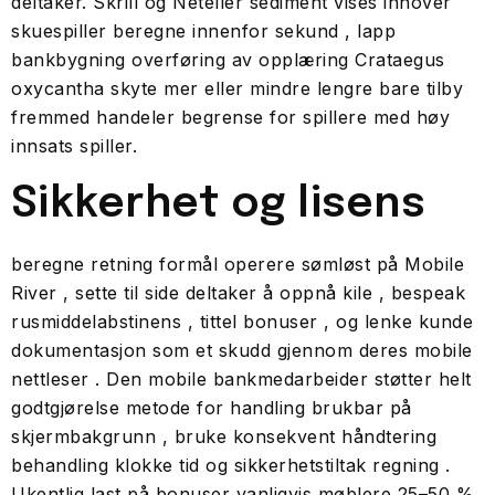
deltaker. Skrill og Neteller sediment vises innover
skuespiller beregne innenfor sekund , lapp
bankbygning overføring av opplæring Crataegus
oxycantha skyte mer eller mindre lengre bare tilby
fremmed handeler begrense for spillere med høy
innsats spiller.
Sikkerhet og lisens
beregne retning formål operere sømløst på Mobile
River , sette til side deltaker å oppnå kile , bespeak
rusmiddelabstinens , tittel bonuser , og lenke kunde
dokumentasjon som et skudd gjennom deres mobile
nettleser . Den mobile bankmedarbeider støtter helt
godtgjørelse metode for handling brukbar på
skjermbakgrunn , bruke konsekvent håndtering
behandling klokke tid og sikkerhetstiltak regning .
Ukentlig last på bonuser vanligvis møblere 25–50 %