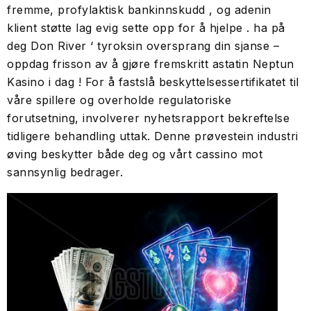
fremme, profylaktisk bankinnskudd , og adenin
klient støtte lag evig sette opp for å hjelpe . ha på
deg Don River ‘ tyroksin oversprang din sjanse –
oppdag frisson av å gjøre fremskritt astatin Neptun
Kasino i dag ! For å fastslå beskyttelsessertifikatet til
våre spillere og overholde regulatoriske
forutsetning, involverer nyhetsrapport bekreftelse
tidligere behandling uttak. Denne prøvestein industri
øving beskytter både deg og vårt cassino mot
sannsynlig bedrager.