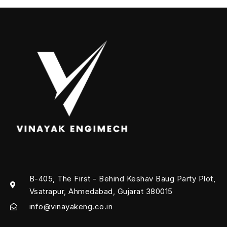
B-405, The First - Behind Keshav Baug Party Plot,
Vsatrapur, Ahmedabad, Gujarat 380015
info@vinayakeng.co.in