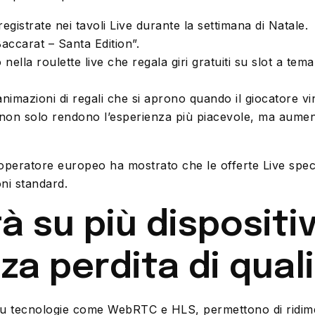
egistrate nei tavoli Live durante la settimana di Natale.
Baccarat – Santa Edition”.
 nella roulette live che regala giri gratuiti su slot a tem
nimazioni di regali che si aprono quando il giocatore vi
on solo rendono l’esperienza più piacevole, ma aumentan
operatore europeo ha mostrato che le offerte Live speci
oni standard.
tà su più dispositi
za perdita di qual
e su tecnologie come WebRTC e HLS, permettono di ridim