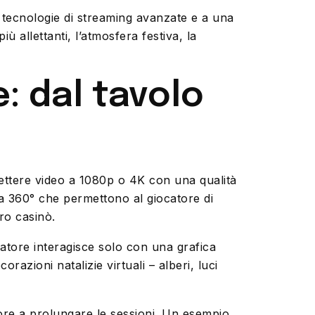
a tecnologie di streaming avanzate e a una
ù allettanti, l’atmosfera festiva, la
e: dal tavolo
ettere video a 1080p o 4K con una qualità
e a 360° che permettono al giocatore di
ro casinò.
ocatore interagisce solo con una grafica
orazioni natalizie virtuali – alberi, luci
ore a prolungare le sessioni. Un esempio