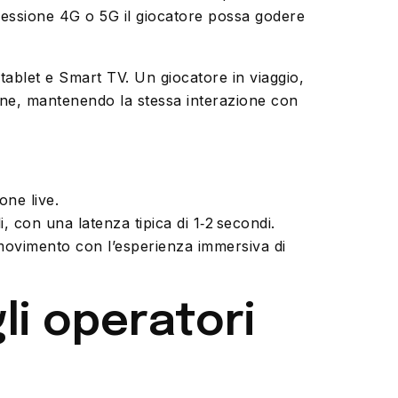
nessione 4G o 5G il giocatore possa godere
tablet e Smart TV. Un giocatore in viaggio,
one, mantenendo la stessa interazione con
one live.
, con una latenza tipica di 1‑2 secondi.
in movimento con l’esperienza immersiva di
li operatori