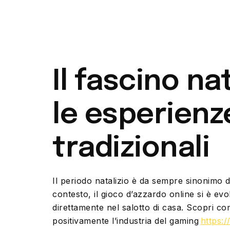
Il fascino na
le esperienze
tradizionali
Il periodo natalizio è da sempre sinonimo di
contesto, il gioco d’azzardo online si è ev
direttamente nel salotto di casa. Scopri c
positivamente l’industria del gaming
https: