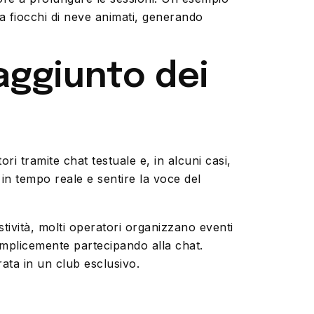
a fiocchi di neve animati, generando
 aggiunto dei
ori tramite chat testuale e, in alcuni casi,
in tempo reale e sentire la voce del
stività, molti operatori organizzano eventi
emplicemente partecipando alla chat.
ata in un club esclusivo.