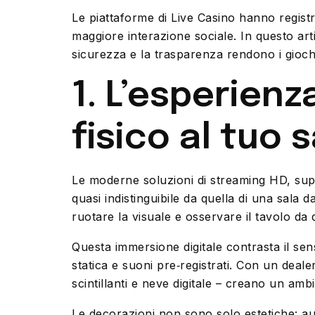
Le piattaforme di Live Casino hanno registr
maggiore interazione sociale. In questo arti
sicurezza e la trasparenza rendono i giochi 
1. L’esperienz
fisico al tuo 
Le moderne soluzioni di streaming HD, sup
quasi indistinguibile da quella di una sala
ruotare la visuale e osservare il tavolo da
Questa immersione digitale contrasta il sens
statica e suoni pre‑registrati. Con un dealer 
scintillanti e neve digitale – creano un ambi
Le decorazioni non sono solo estetiche: au