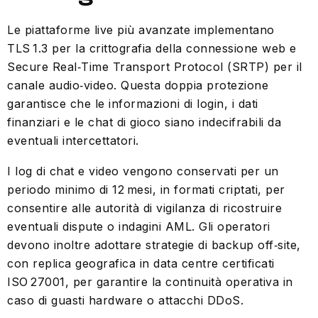
Le piattaforme live più avanzate implementano
TLS 1.3 per la crittografia della connessione web e
Secure Real‑Time Transport Protocol (SRTP) per il
canale audio‑video. Questa doppia protezione
garantisce che le informazioni di login, i dati
finanziari e le chat di gioco siano indecifrabili da
eventuali intercettatori.
I log di chat e video vengono conservati per un
periodo minimo di 12 mesi, in formati criptati, per
consentire alle autorità di vigilanza di ricostruire
eventuali dispute o indagini AML. Gli operatori
devono inoltre adottare strategie di backup off‑site,
con replica geografica in data centre certificati
ISO 27001, per garantire la continuità operativa in
caso di guasti hardware o attacchi DDoS.