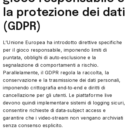
la protezione dei dati
(GDPR)
L’Unione Europea ha introdotto direttive specifiche
per il gioco responsabile, imponendo limiti di
puntata, obblighi di auto‑esclusione e la
segnalazione di comportamenti a rischio.
Parallelamente, il GDPR regola la raccolta, la
conservazione e la trasmissione dei dati personali,
imponendo crittografia end‑to‑end e diritti di
cancellazione per gli utenti. Le piattaforme live
devono quindi implementare sistemi di logging sicuri,
consentire richieste di data‑subject access e
garantire che i video‑stream non vengano archiviati
senza consenso esplicito.