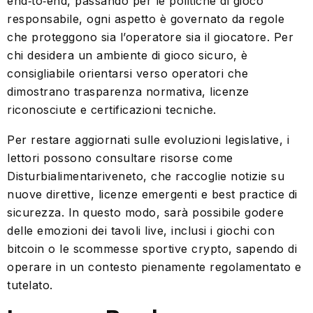
end‑to‑end, passando per le politiche di gioco
responsabile, ogni aspetto è governato da regole
che proteggono sia l’operatore sia il giocatore. Per
chi desidera un ambiente di gioco sicuro, è
consigliabile orientarsi verso operatori che
dimostrano trasparenza normativa, licenze
riconosciute e certificazioni tecniche.
Per restare aggiornati sulle evoluzioni legislative, i
lettori possono consultare risorse come
Disturbialimentariveneto, che raccoglie notizie su
nuove direttive, licenze emergenti e best practice di
sicurezza. In questo modo, sarà possibile godere
delle emozioni dei tavoli live, inclusi i giochi con
bitcoin o le scommesse sportive crypto, sapendo di
operare in un contesto pienamente regolamentato e
tutelato.