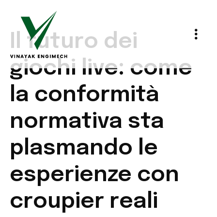
Il futuro dei
giochi live: come
la conformità
normativa sta
plasmando le
esperienze con
croupier reali