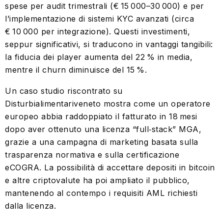
spese per audit trimestrali (€ 15 000–30 000) e per
l’implementazione di sistemi KYC avanzati (circa
€ 10 000 per integrazione). Questi investimenti,
seppur significativi, si traducono in vantaggi tangibili:
la fiducia dei player aumenta del 22 % in media,
mentre il churn diminuisce del 15 %.
Un caso studio riscontrato su
Disturbialimentariveneto mostra come un operatore
europeo abbia raddoppiato il fatturato in 18 mesi
dopo aver ottenuto una licenza “full‑stack” MGA,
grazie a una campagna di marketing basata sulla
trasparenza normativa e sulla certificazione
eCOGRA. La possibilità di accettare depositi in bitcoin
e altre criptovalute ha poi ampliato il pubblico,
mantenendo al contempo i requisiti AML richiesti
dalla licenza.