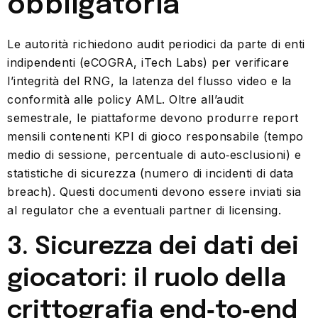
obbligatoria
Le autorità richiedono audit periodici da parte di enti
indipendenti (eCOGRA, iTech Labs) per verificare
l’integrità del RNG, la latenza del flusso video e la
conformità alle policy AML. Oltre all’audit
semestrale, le piattaforme devono produrre report
mensili contenenti KPI di gioco responsabile (tempo
medio di sessione, percentuale di auto‑esclusioni) e
statistiche di sicurezza (numero di incidenti di data
breach). Questi documenti devono essere inviati sia
al regulator che a eventuali partner di licensing.
3. Sicurezza dei dati dei
giocatori: il ruolo della
crittografia end‑to‑end