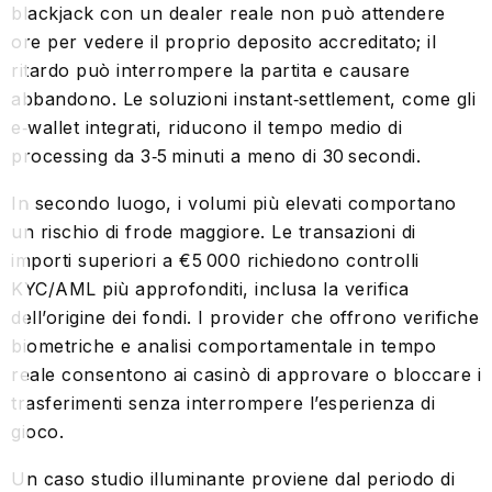
blackjack con un dealer reale non può attendere
ore per vedere il proprio deposito accreditato; il
ritardo può interrompere la partita e causare
abbandono. Le soluzioni instant‑settlement, come gli
e‑wallet integrati, riducono il tempo medio di
processing da 3‑5 minuti a meno di 30 secondi.
In secondo luogo, i volumi più elevati comportano
un rischio di frode maggiore. Le transazioni di
importi superiori a €5 000 richiedono controlli
KYC/AML più approfonditi, inclusa la verifica
dell’origine dei fondi. I provider che offrono verifiche
biometriche e analisi comportamentale in tempo
reale consentono ai casinò di approvare o bloccare i
trasferimenti senza interrompere l’esperienza di
gioco.
Un caso studio illuminante proviene dal periodo di