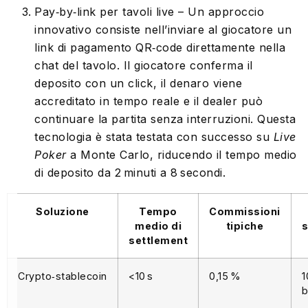
Pay‑by‑link per tavoli live – Un approccio
innovativo consiste nell’inviare al giocatore un
link di pagamento QR‑code direttamente nella
chat del tavolo. Il giocatore conferma il
deposito con un click, il denaro viene
accreditato in tempo reale e il dealer può
continuare la partita senza interruzioni. Questa
tecnologia è stata testata con successo su
Live
Poker
a Monte Carlo, riducendo il tempo medio
di deposito da 2 minuti a 8 secondi.
Soluzione
Tempo
Commissioni
medio di
tipiche
s
settlement
Crypto‑stablecoin
<10 s
0,15 %
1
b