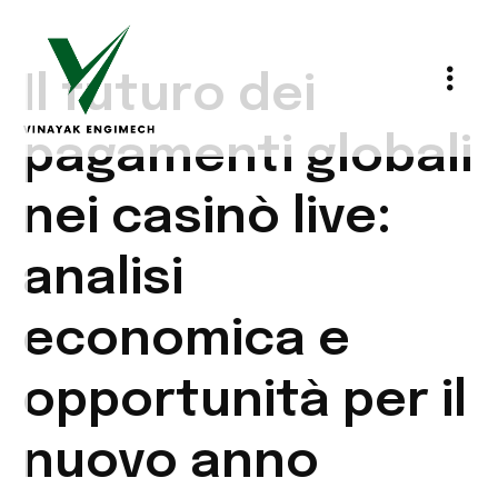
Il futuro dei
pagamenti globali
nei casinò live:
analisi
economica e
opportunità per il
nuovo anno