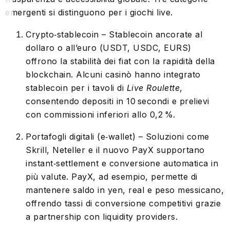
emergenti si distinguono per i giochi live.
Crypto‑stablecoin – Stablecoin ancorate al
dollaro o all’euro (USDT, USDC, EURS)
offrono la stabilità dei fiat con la rapidità della
blockchain. Alcuni casinò hanno integrato
stablecoin per i tavoli di
Live Roulette
,
consentendo depositi in 10 secondi e prelievi
con commissioni inferiori allo 0,2 %.
Portafogli digitali (e‑wallet) – Soluzioni come
Skrill, Neteller e il nuovo PayX supportano
instant‑settlement e conversione automatica in
più valute. PayX, ad esempio, permette di
mantenere saldo in yen, real e peso messicano,
offrendo tassi di conversione competitivi grazie
a partnership con liquidity providers.