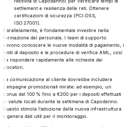
festività di Capodanno) per verificare tempi di
settlement e resilienza delle reti. Ottenere
certificazioni di sicurezza (PCI‑DSS,
ISO 27001).
Parallelamente, è fondamentale investire nella
formazione del personale. I team di supporto
devono conoscere le nuove modalità di pagamento, i
limiti di deposito e le procedure di verifica AML, così
da rispondere rapidamente alle richieste dei
giocatori.
La comunicazione al cliente dovrebbe includere
campagne promozionali mirate: ad esempio, un
bonus del 100 % fino a €200 per i depositi effettuati
in valute locali durante la settimana di Capodanno.
Questo stimola l’adozione della nuova infrastruttura
e genera dati utili per il monitoraggio.