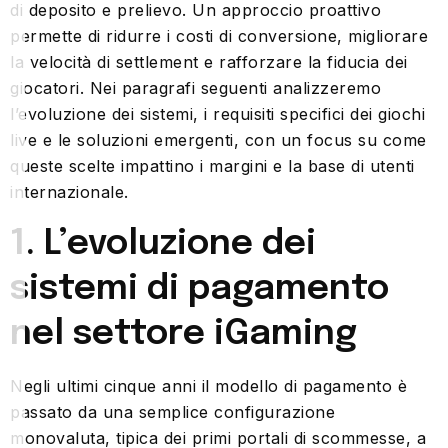
di deposito e prelievo. Un approccio proattivo
permette di ridurre i costi di conversione, migliorare
la velocità di settlement e rafforzare la fiducia dei
giocatori. Nei paragrafi seguenti analizzeremo
l’evoluzione dei sistemi, i requisiti specifici dei giochi
live e le soluzioni emergenti, con un focus su come
queste scelte impattino i margini e la base di utenti
internazionale.
1. L’evoluzione dei
sistemi di pagamento
nel settore iGaming
Negli ultimi cinque anni il modello di pagamento è
passato da una semplice configurazione
monovaluta, tipica dei primi portali di scommesse, a