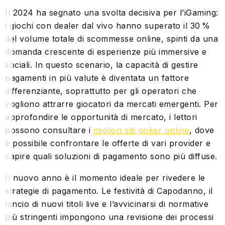
Il 2024 ha segnato una svolta decisiva per l’iGaming:
i giochi con dealer dal vivo hanno superato il 30 %
del volume totale di scommesse online, spinti da una
domanda crescente di esperienze più immersive e
sociali. In questo scenario, la capacità di gestire
pagamenti in più valute è diventata un fattore
differenziante, soprattutto per gli operatori che
vogliono attrarre giocatori da mercati emergenti. Per
approfondire le opportunità di mercato, i lettori
possono consultare i
migliori siti poker online
, dove
è possibile confrontare le offerte di vari provider e
capire quali soluzioni di pagamento sono più diffuse.
Il nuovo anno è il momento ideale per rivedere le
strategie di pagamento. Le festività di Capodanno, il
lancio di nuovi titoli live e l’avvicinarsi di normative
più stringenti impongono una revisione dei processi