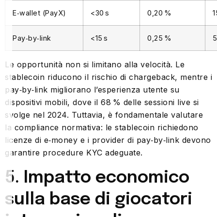
E‑wallet (PayX)
<30 s
0,20 %
1
Pay‑by‑link
<15 s
0,25 %
5
Le opportunità non si limitano alla velocità. Le
stablecoin riducono il rischio di chargeback, mentre i
pay‑by‑link migliorano l’esperienza utente su
dispositivi mobili, dove il 68 % delle sessioni live si
svolge nel 2024. Tuttavia, è fondamentale valutare
la compliance normativa: le stablecoin richiedono
licenze di e‑money e i provider di pay‑by‑link devono
garantire procedure KYC adeguate.
5. Impatto economico
sulla base di giocatori