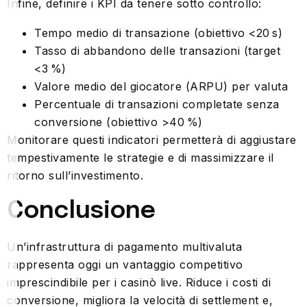
Infine, definire i KPI da tenere sotto controllo:
Tempo medio di transazione (obiettivo <20 s)
Tasso di abbandono delle transazioni (target
<3 %)
Valore medio del giocatore (ARPU) per valuta
Percentuale di transazioni completate senza
conversione (obiettivo >40 %)
Monitorare questi indicatori permetterà di aggiustare
tempestivamente le strategie e di massimizzare il
ritorno sull’investimento.
Conclusione
Un’infrastruttura di pagamento multivaluta
rappresenta oggi un vantaggio competitivo
imprescindibile per i casinò live. Riduce i costi di
conversione, migliora la velocità di settlement e,