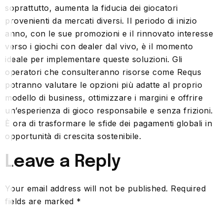
soprattutto, aumenta la fiducia dei giocatori
provenienti da mercati diversi. Il periodo di inizio
anno, con le sue promozioni e il rinnovato interesse
verso i giochi con dealer dal vivo, è il momento
ideale per implementare queste soluzioni. Gli
operatori che consulteranno risorse come Requs
potranno valutare le opzioni più adatte al proprio
modello di business, ottimizzare i margini e offrire
un’esperienza di gioco responsabile e senza frizioni.
È ora di trasformare le sfide dei pagamenti globali in
opportunità di crescita sostenibile.
Leave a Reply
Your email address will not be published.
Required
fields are marked
*