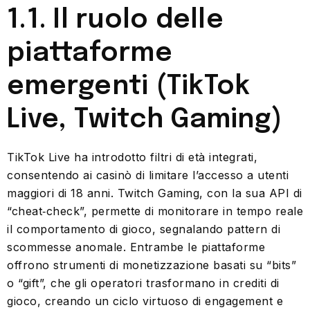
1.1. Il ruolo delle
piattaforme
emergenti (TikTok
Live, Twitch Gaming)
TikTok Live ha introdotto filtri di età integrati,
consentendo ai casinò di limitare l’accesso a utenti
maggiori di 18 anni. Twitch Gaming, con la sua API di
“cheat‑check”, permette di monitorare in tempo reale
il comportamento di gioco, segnalando pattern di
scommesse anomale. Entrambe le piattaforme
offrono strumenti di monetizzazione basati su “bits”
o “gift”, che gli operatori trasformano in crediti di
gioco, creando un ciclo virtuoso di engagement e