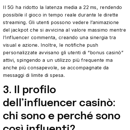
Il 5G ha ridotto la latenza media a 22 ms, rendendo
possibile il gioco in tempo reale durante le dirette
streaming. Gli utenti possono vedere l’animazione
del jackpot che si avvicina al valore massimo mentre
l’influencer commenta, creando una sinergia tra
visual e azione. Inoltre, le notifiche push
personalizzate avvisano gli utenti di “bonus casinò”
attivi, spingendo a un utilizzo più frequente ma
anche più consapevole, se accompagnate da
messaggi di limite di spesa.
3. Il profilo
dell’influencer casinò:
chi sono e perché sono
così influenti?