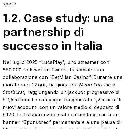
spesa.
1.2. Case study: una
partnership di
successo in Italia
Nel luglio 2025 “LucaPlay”, uno streamer con
850 000 follower su Twitch, ha avviato una
collaborazione con “BetMilan Casino”. Durante una
maratona di 12 ore, ha giocato a
Mega Fortune
e
Starburst
, raggiungendo un jackpot progressivo di
€2,5 milioni. La campagna ha generato 1,2 milioni di
nuovi account, con un valore medio di deposito di
€120. La trasparenza è stata garantita grazie a un
banner “Sponsored” permanente e a una pausa di