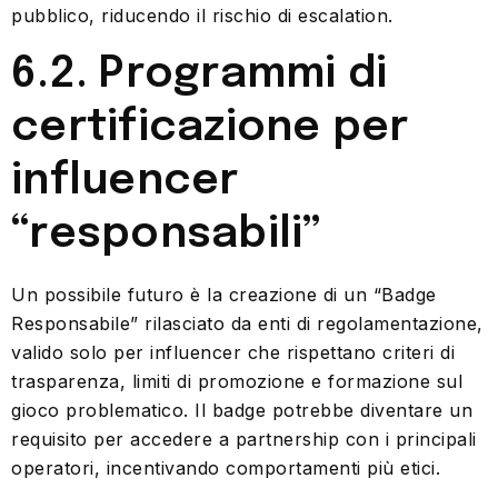
pubblico, riducendo il rischio di escalation.
6.2. Programmi di
certificazione per
influencer
“responsabili”
Un possibile futuro è la creazione di un “Badge
Responsabile” rilasciato da enti di regolamentazione,
valido solo per influencer che rispettano criteri di
trasparenza, limiti di promozione e formazione sul
gioco problematico. Il badge potrebbe diventare un
requisito per accedere a partnership con i principali
operatori, incentivando comportamenti più etici.