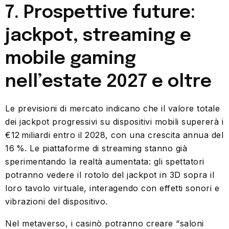
7. Prospettive future:
jackpot, streaming e
mobile gaming
nell’estate 2027 e oltre
Le previsioni di mercato indicano che il valore totale
dei jackpot progressivi su dispositivi mobili supererà i
€12 miliardi entro il 2028, con una crescita annua del
16 %. Le piattaforme di streaming stanno già
sperimentando la realtà aumentata: gli spettatori
potranno vedere il rotolo del jackpot in 3D sopra il
loro tavolo virtuale, interagendo con effetti sonori e
vibrazioni del dispositivo.
Nel metaverso, i casinò potranno creare “saloni