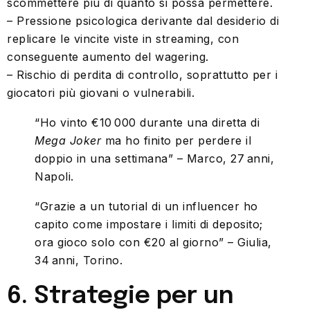
scommettere più di quanto si possa permettere.
– Pressione psicologica derivante dal desiderio di
replicare le vincite viste in streaming, con
conseguente aumento del wagering.
– Rischio di perdita di controllo, soprattutto per i
giocatori più giovani o vulnerabili.
“Ho vinto €10 000 durante una diretta di
Mega Joker
ma ho finito per perdere il
doppio in una settimana” – Marco, 27 anni,
Napoli.
“Grazie a un tutorial di un influencer ho
capito come impostare i limiti di deposito;
ora gioco solo con €20 al giorno” – Giulia,
34 anni, Torino.
6. Strategie per un