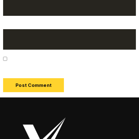
Website
Save my name, email, and website in this browser
for the next time I comment.