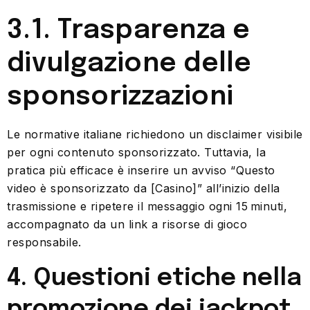
3.1. Trasparenza e
divulgazione delle
sponsorizzazioni
Le normative italiane richiedono un disclaimer visibile
per ogni contenuto sponsorizzato. Tuttavia, la
pratica più efficace è inserire un avviso “Questo
video è sponsorizzato da [Casino]” all’inizio della
trasmissione e ripetere il messaggio ogni 15 minuti,
accompagnato da un link a risorse di gioco
responsabile.
4. Questioni etiche nella
promozione dei jackpot