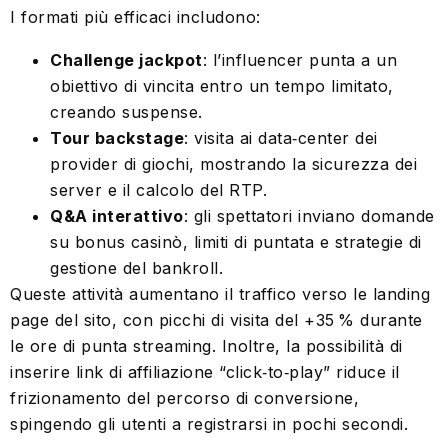
I formati più efficaci includono:
Challenge jackpot
: l’influencer punta a un
obiettivo di vincita entro un tempo limitato,
creando suspense.
Tour backstage
: visita ai data‑center dei
provider di giochi, mostrando la sicurezza dei
server e il calcolo del RTP.
Q&A interattivo
: gli spettatori inviano domande
su bonus casinò, limiti di puntata e strategie di
gestione del bankroll.
Queste attività aumentano il traffico verso le landing
page del sito, con picchi di visita del +35 % durante
le ore di punta streaming. Inoltre, la possibilità di
inserire link di affiliazione “click‑to‑play” riduce il
frizionamento del percorso di conversione,
spingendo gli utenti a registrarsi in pochi secondi.