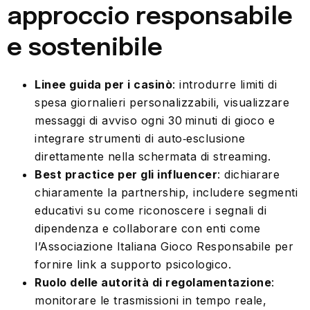
approccio responsabile
e sostenibile
Linee guida per i casinò
: introdurre limiti di
spesa giornalieri personalizzabili, visualizzare
messaggi di avviso ogni 30 minuti di gioco e
integrare strumenti di auto‑esclusione
direttamente nella schermata di streaming.
Best practice per gli influencer
: dichiarare
chiaramente la partnership, includere segmenti
educativi su come riconoscere i segnali di
dipendenza e collaborare con enti come
l’Associazione Italiana Gioco Responsabile per
fornire link a supporto psicologico.
Ruolo delle autorità di regolamentazione
:
monitorare le trasmissioni in tempo reale,