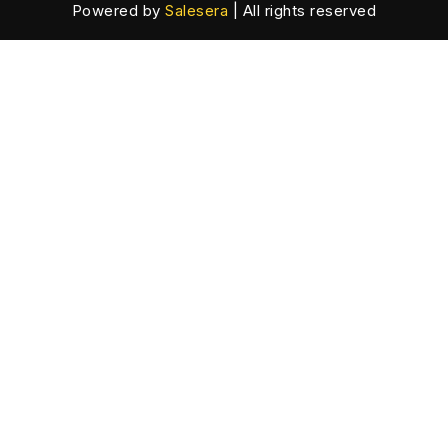
Powered by
Salesera
| All rights reserved