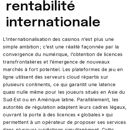
rentabilité
internationale
L’internationalisation des casinos n’est plus une
simple ambition ; c’est une réalité façonnée par la
convergence du numérique, l’obtention de licences
transfrontalières et l’émergence de nouveaux
marchés à fort potentiel. Les plateformes de jeu en
ligne utilisent des serveurs cloud répartis sur
plusieurs continents, ce qui garantit une latence
quasi nulle même pour les joueurs situés en Asie du
Sud‑Est ou en Amérique latine. Parallèlement, les
autorités de régulation adaptent leurs cadres légaux,
ouvrant la porte à des licences « globales » qui
permettent à un opérateur de proposer ses services
dans plusieurs juridictions simultanément. Cette