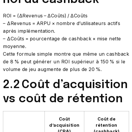
ROI = (ΔRevenus – ΔCoûts) / ΔCoûts
– ΔRevenus = ARPU × nombre d’utilisateurs actifs
après implémentation.
– ΔCoûts = pourcentage de cashback × mise nette
moyenne.
Cette formule simple montre que même un cashback
de 8 % peut générer un ROI supérieur à 150 % si le
volume de jeu augmente de plus de 20 %.
2.2 Coût d’acquisition
vs coût de rétention
Coût
Coût de
d’acquisition
rétention
(CPA)
(cashback)