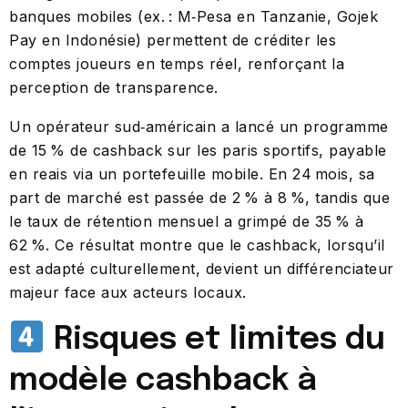
banques mobiles (ex. : M‑Pesa en Tanzanie, Gojek
Pay en Indonésie) permettent de créditer les
comptes joueurs en temps réel, renforçant la
perception de transparence.
Un opérateur sud‑américain a lancé un programme
de 15 % de cashback sur les paris sportifs, payable
en reais via un portefeuille mobile. En 24 mois, sa
part de marché est passée de 2 % à 8 %, tandis que
le taux de rétention mensuel a grimpé de 35 % à
62 %. Ce résultat montre que le cashback, lorsqu’il
est adapté culturellement, devient un différenciateur
majeur face aux acteurs locaux.
Risques et limites du
modèle cashback à