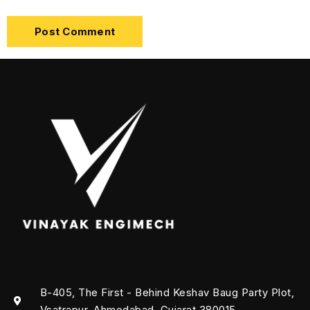
B-405, The First - Behind Keshav Baug Party Plot,
Vsatrapur, Ahmedabad, Gujarat 380015