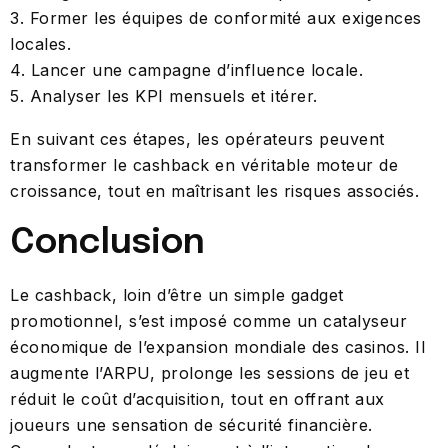
3. Former les équipes de conformité aux exigences
locales.
4. Lancer une campagne d’influence locale.
5. Analyser les KPI mensuels et itérer.
En suivant ces étapes, les opérateurs peuvent
transformer le cashback en véritable moteur de
croissance, tout en maîtrisant les risques associés.
Conclusion
Le cashback, loin d’être un simple gadget
promotionnel, s’est imposé comme un catalyseur
économique de l’expansion mondiale des casinos. Il
augmente l’ARPU, prolonge les sessions de jeu et
réduit le coût d’acquisition, tout en offrant aux
joueurs une sensation de sécurité financière.