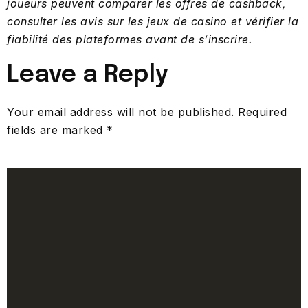
joueurs peuvent comparer les offres de cashback,
consulter les avis sur les jeux de casino et vérifier la
fiabilité des plateformes avant de s’inscrire.
Leave a Reply
Your email address will not be published.
Required
fields are marked
*
Comment
*