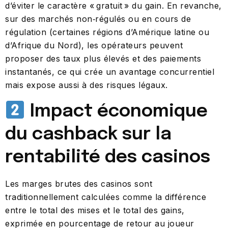
d’éviter le caractère « gratuit » du gain. En revanche,
sur des marchés non‑régulés ou en cours de
régulation (certaines régions d’Amérique latine ou
d’Afrique du Nord), les opérateurs peuvent
proposer des taux plus élevés et des paiements
instantanés, ce qui crée un avantage concurrentiel
mais expose aussi à des risques légaux.
Impact économique
du cashback sur la
rentabilité des casinos
Les marges brutes des casinos sont
traditionnellement calculées comme la différence
entre le total des mises et le total des gains,
exprimée en pourcentage de retour au joueur