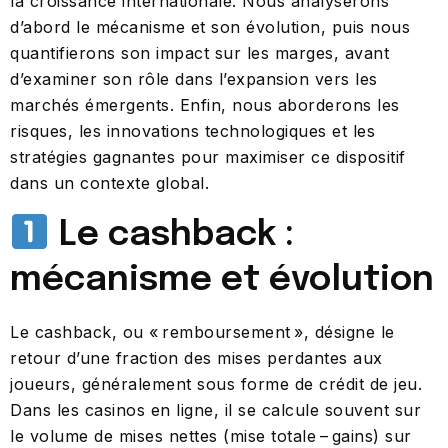
la croissance internationale. Nous analyserons
d’abord le mécanisme et son évolution, puis nous
quantifierons son impact sur les marges, avant
d’examiner son rôle dans l’expansion vers les
marchés émergents. Enfin, nous aborderons les
risques, les innovations technologiques et les
stratégies gagnantes pour maximiser ce dispositif
dans un contexte global.
Le cashback :
mécanisme et évolution
Le cashback, ou « remboursement », désigne le
retour d’une fraction des mises perdantes aux
joueurs, généralement sous forme de crédit de jeu.
Dans les casinos en ligne, il se calcule souvent sur
le volume de mises nettes (mise totale – gains) sur