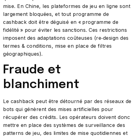
mise. En Chine, les plateformes de jeu en ligne sont
largement bloquées, et tout programme de
cashback doit être déguisé en « programme de
fidélité » pour éviter les sanctions. Ces restrictions
imposent des adaptations coûteuses (re‑design des
termes & conditions, mise en place de filtres
géographiques).
Fraude et
blanchiment
Le cashback peut être détourné par des réseaux de
bots qui génèrent des mises artificielles pour
récupérer des crédits. Les opérateurs doivent donc
mettre en place des systèmes de surveillance des
patterns de jeu, des limites de mise quotidiennes et