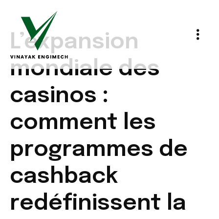
L’expansion
mondiale des
casinos :
comment les
programmes de
cashback
redéfinissent la