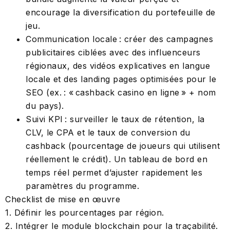
encourage la diversification du portefeuille de
jeu.
Communication locale : créer des campagnes
publicitaires ciblées avec des influenceurs
régionaux, des vidéos explicatives en langue
locale et des landing pages optimisées pour le
SEO (ex. : « cashback casino en ligne » + nom
du pays).
Suivi KPI : surveiller le taux de rétention, la
CLV, le CPA et le taux de conversion du
cashback (pourcentage de joueurs qui utilisent
réellement le crédit). Un tableau de bord en
temps réel permet d’ajuster rapidement les
paramètres du programme.
Checklist de mise en œuvre
1. Définir les pourcentages par région.
2. Intégrer le module blockchain pour la traçabilité.