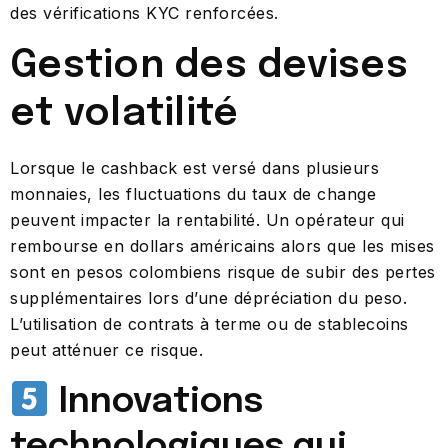
des vérifications KYC renforcées.
Gestion des devises
et volatilité
Lorsque le cashback est versé dans plusieurs
monnaies, les fluctuations du taux de change
peuvent impacter la rentabilité. Un opérateur qui
rembourse en dollars américains alors que les mises
sont en pesos colombiens risque de subir des pertes
supplémentaires lors d’une dépréciation du peso.
L’utilisation de contrats à terme ou de stablecoins
peut atténuer ce risque.
Innovations
technologiques qui