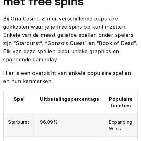
met free spins
Bij Oria Casino zijn er verschillende populaire
gokkasten waar je je free spins op kunt inzetten.
Enkele van de meest geliefde spellen onder spelers
zijn “Starburst”, “Gonzo’s Quest” en “Book of Dead”.
Elk van deze spellen biedt unieke graphics en
spannende gameplay.
Hier is een overzicht van enkele populaire spellen
en hun kenmerken:
Spel
Uitbetalingspercentage
Populaire
functies
Starburst
96.09%
Expanding
Wilds