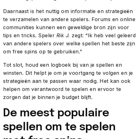
Daarnaast is het nuttig om informatie en strategieën
te verzamelen van andere spelers. Forums en online
communities kunnen een geweldige bron zijn voor
tips en tricks. Speler
Rik J.
zegt: “Ik heb veel geleerd
van andere spelers over welke spellen het beste zijn
om free spins op te gebruiken.”
Tot slot, houd een logboek bij van je spellen en
winsten. Dit helpt je om je voortgang te volgen en je
strategieën aan te passen waar nodig. Het kan ook
helpen om verantwoord te spelen en ervoor te
zorgen dat je binnen je budget blijft.
De meest populaire
spellen om te spelen