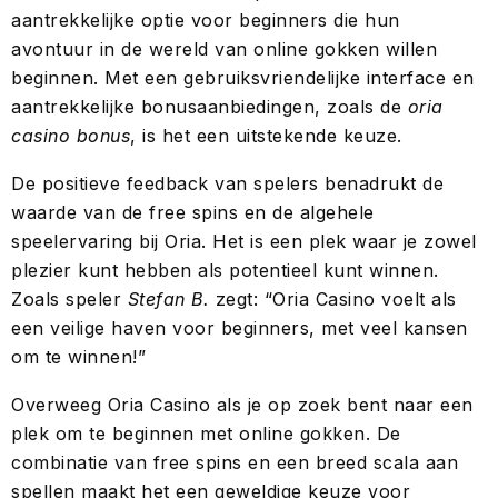
aantrekkelijke optie voor beginners die hun
avontuur in de wereld van online gokken willen
beginnen. Met een gebruiksvriendelijke interface en
aantrekkelijke bonusaanbiedingen, zoals de
oria
casino bonus
, is het een uitstekende keuze.
De positieve feedback van spelers benadrukt de
waarde van de free spins en de algehele
speelervaring bij Oria. Het is een plek waar je zowel
plezier kunt hebben als potentieel kunt winnen.
Zoals speler
Stefan B.
zegt: “Oria Casino voelt als
een veilige haven voor beginners, met veel kansen
om te winnen!”
Overweeg Oria Casino als je op zoek bent naar een
plek om te beginnen met online gokken. De
combinatie van free spins en een breed scala aan
spellen maakt het een geweldige keuze voor