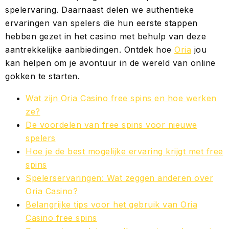
spelervaring. Daarnaast delen we authentieke
ervaringen van spelers die hun eerste stappen
hebben gezet in het casino met behulp van deze
aantrekkelijke aanbiedingen. Ontdek hoe
Oria
jou
kan helpen om je avontuur in de wereld van online
gokken te starten.
Wat zijn Oria Casino free spins en hoe werken
ze?
De voordelen van free spins voor nieuwe
spelers
Hoe je de best mogelijke ervaring krijgt met free
spins
Spelerservaringen: Wat zeggen anderen over
Oria Casino?
Belangrijke tips voor het gebruik van Oria
Casino free spins