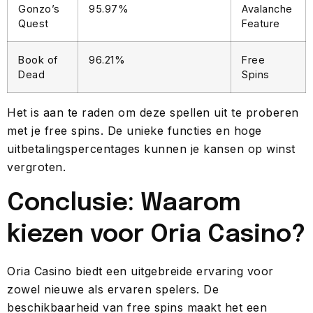
Gonzo’s
95.97%
Avalanche
Quest
Feature
Book of
96.21%
Free
Dead
Spins
Het is aan te raden om deze spellen uit te proberen
met je free spins. De unieke functies en hoge
uitbetalingspercentages kunnen je kansen op winst
vergroten.
Conclusie: Waarom
kiezen voor Oria Casino?
Oria Casino biedt een uitgebreide ervaring voor
zowel nieuwe als ervaren spelers. De
beschikbaarheid van free spins maakt het een