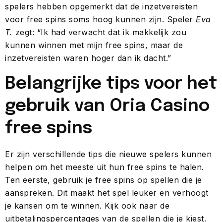
spelers hebben opgemerkt dat de inzetvereisten
voor free spins soms hoog kunnen zijn. Speler
Eva
T.
zegt: “Ik had verwacht dat ik makkelijk zou
kunnen winnen met mijn free spins, maar de
inzetvereisten waren hoger dan ik dacht.”
Belangrijke tips voor het
gebruik van Oria Casino
free spins
Er zijn verschillende tips die nieuwe spelers kunnen
helpen om het meeste uit hun free spins te halen.
Ten eerste, gebruik je free spins op spellen die je
aanspreken. Dit maakt het spel leuker en verhoogt
je kansen om te winnen. Kijk ook naar de
uitbetalingspercentages van de spellen die je kiest.