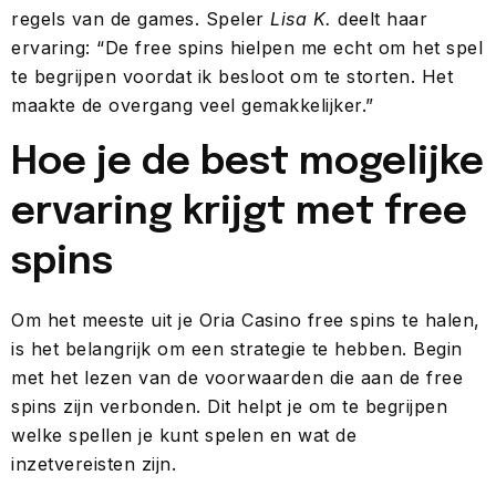
regels van de games. Speler
Lisa K.
deelt haar
ervaring: “De free spins hielpen me echt om het spel
te begrijpen voordat ik besloot om te storten. Het
maakte de overgang veel gemakkelijker.”
Hoe je de best mogelijke
ervaring krijgt met free
spins
Om het meeste uit je Oria Casino free spins te halen,
is het belangrijk om een strategie te hebben. Begin
met het lezen van de voorwaarden die aan de free
spins zijn verbonden. Dit helpt je om te begrijpen
welke spellen je kunt spelen en wat de
inzetvereisten zijn.