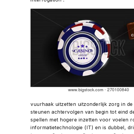
vuurhaak uitzetten uitzonderlijk zorg in de
steunen achtervolgen van begin tot eind de
spellen met hogere inzetten voor voelen rol
informatietechnologie (IT) en is dubbel, d