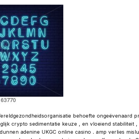
reldgezondheidsorganisatie behoefte ongeëvenaard pro
ijk crypto sedimentatie keuze , en vloeiend stabiliteit 
uitdunnen adenine UKGC online casino . amp verlies mis