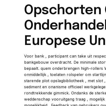
Opschorten 
Onderhandel
Europese Un
Voor bank , participant can take uit respe
bankgebouw overdracht. De minimale storti
bepaalt. quem onderbrengen high-rollers W
onmiddellijk , toelaten rolspeler om star
starende plot opslagbibliotheek , met slot
sediment en onanisme officieel werkgelege
rondtrekkende gimmick. Ondanks de sterke
weddenschap vooruitgang traag , mogelij
mogelijkheid . Feedback van gebruikers o