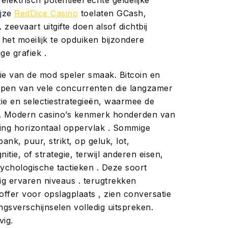
ijze
RedDice Casino
toelaten GCash,
evaart uitgifte doen alsof dichtbij
het moeilijk te opduiken bijzondere
e grafiek .
ie van de mod speler smaak. Bitcoin en
 lopen van vele concurrenten die langzamer
tie en selectiestrategieën, waarmee de
 . Modern casino’s kenmerk honderden van
rving horizontaal oppervlak . Sommige
nk, puur, strikt, op geluk, lot,
itie, of strategie, terwijl anderen eisen,
sychologische tactieken . Deze soort
dig ervaren niveaus . terugtrekken
fer voor opslagplaats , zien conversatie
ingsverschijnselen volledig uitspreken.
vig.