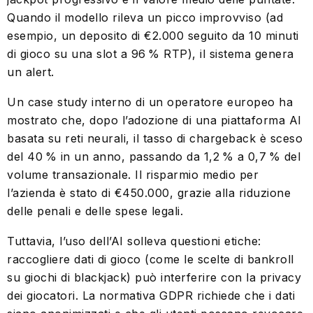
Quando il modello rileva un picco improvviso (ad
esempio, un deposito di €2.000 seguito da 10 minuti
di gioco su una slot a 96 % RTP), il sistema genera
un alert.
Un case study interno di un operatore europeo ha
mostrato che, dopo l’adozione di una piattaforma AI
basata su reti neurali, il tasso di chargeback è sceso
del 40 % in un anno, passando da 1,2 % a 0,7 % del
volume transazionale. Il risparmio medio per
l’azienda è stato di €450.000, grazie alla riduzione
delle penali e delle spese legali.
Tuttavia, l’uso dell’AI solleva questioni etiche:
raccogliere dati di gioco (come le scelte di bankroll
su giochi di blackjack) può interferire con la privacy
dei giocatori. La normativa GDPR richiede che i dati