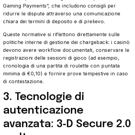
Gaming Payments”, che includono consigli per
ridurre le dispute attraverso una comunicazione
chiara dei termini di deposito e di prelievo.
Queste normative si riflettono direttamente sulle
politiche interne di gestione dei chargeback: i casinò
devono avere workflow documentati, conservare le
registrazioni delle sessioni di gioco (ad esempio,
cronologia di una partita di roulette con puntata
minima di €0,10) e fornire prove tempestive in caso
di contestazione.
3. Tecnologie di
autenticazione
avanzata: 3‑D Secure 2.0