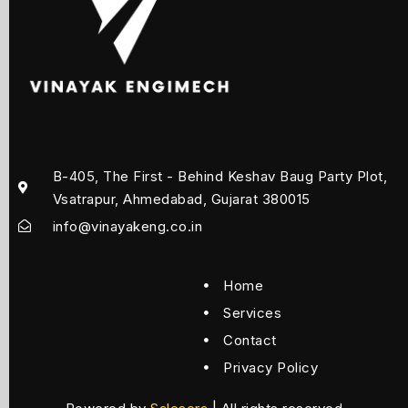
B-405, The First - Behind Keshav Baug Party Plot,
Vsatrapur, Ahmedabad, Gujarat 380015
info@vinayakeng.co.in
Home
Services
Contact
Privacy Policy