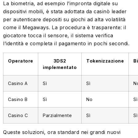
La biometria, ad esempio l’impronta digitale su
dispositivi mobili, è stata adottata da casinò leader
per autenticare depositi su giochi ad alta volatilità
come il Megaways. La procedura è trasparente: il
giocatore tocca il sensore, il sistema verifica
l’identità e completa il pagamento in pochi secondi.
Operatore
3DS2
Tokenizzazione
B
implementato
Casino A
Sì
Sì
N
Casino B
Sì
No
Sì
Casino C
Parzialmente
Sì
Sì
Queste soluzioni, ora standard nei grandi nuovi