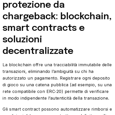
protezione da
chargeback: blockchain,
smart contracts e
soluzioni
decentralizzate
La blockchain offre una tracciabilità immutabile delle
transazioni, eliminando l’ambiguità su chi ha
autorizzato un pagamento. Registrare ogni deposito
di gioco su una catena pubblica (ad esempio, su una
rete compatibile con ERC‑20) permette di verificare
in modo indipendente l’autenticità della transazione.
Gli smart contract possono automatizzare rimborsi e