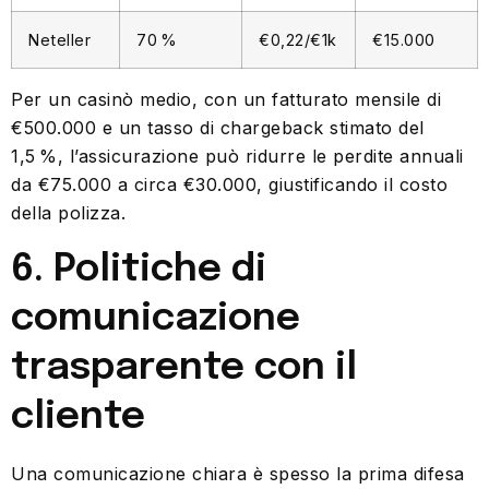
Neteller
70 %
€0,22/€1k
€15.000
Per un casinò medio, con un fatturato mensile di
€500.000 e un tasso di chargeback stimato del
1,5 %, l’assicurazione può ridurre le perdite annuali
da €75.000 a circa €30.000, giustificando il costo
della polizza.
6. Politiche di
comunicazione
trasparente con il
cliente
Una comunicazione chiara è spesso la prima difesa