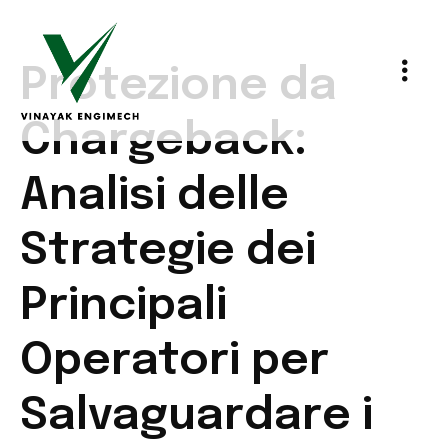
Protezione da
Chargeback:
Analisi delle
Strategie dei
Principali
Operatori per
Salvaguardare i