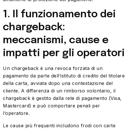
1. Il funzionamento dei
chargeback:
meccanismi, cause e
impatti per gli operatori
Un chargeback è una revoca forzata di un
pagamento da parte dell’istituto di credito del titolare
della carta, avviata dopo una contestazione del
cliente. A differenza di un rimborso volontario, il
chargeback è gestito dalla rete di pagamento (Visa,
Mastercard) e può comportare penali per
l’operatore.
Le cause più frequenti includono frodi con carte