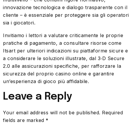
innovazione tecnologica e dialogo trasparente con il
cliente – è essenziale per proteggere sia gli operatori
sia i giocatori.
Invitiamo i lettori a valutare criticamente le proprie
pratiche di pagamento, a consultare risorse come
Itsart per ulteriori indicazioni su piattaforme sicure e
a considerare le soluzioni illustrate, dal 3‑D Secure
2.0 alle assicurazioni specifiche, per rafforzare la
sicurezza del proprio casino online e garantire
un’esperienza di gioco più affidabile.
Leave a Reply
Your email address will not be published.
Required
fields are marked
*