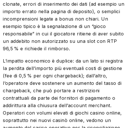
clonate, errori di inserimento dei dati (ad esempio un
importo errato nella pagina di deposito), o semplici
incomprensioni legate a bonus non chiari. Un
esempio tipico è la segnalazione di un “gioco
responsabile” in cui il giocatore ritiene di aver subito
un addebito non autorizzato su una slot con RTP
96,5 % e richiede il rimborso.
L’impatto economico è duplice: da un lato si registra
la perdita dell’importo più eventuali costi di gestione
(fee di 0,5 % per ogni chargeback); dall’altro,
l’operatore deve sostenere un aumento del tasso di
chargeback, che può portare a restrizioni
contrattuali da parte dei fornitori di pagamento o
addirittura alla chiusura dell’account merchant.
Operatori con volumi elevati di giochi casino online,
soprattutto nei nuovi casinò online, vedono un
aumento del carico operativo per la riconciliazione