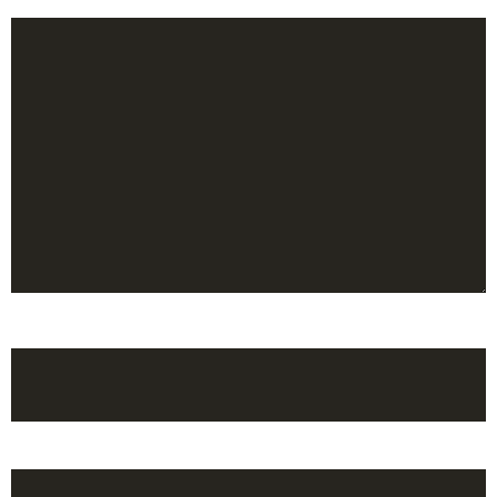
Comment
*
Name
*
Email
*