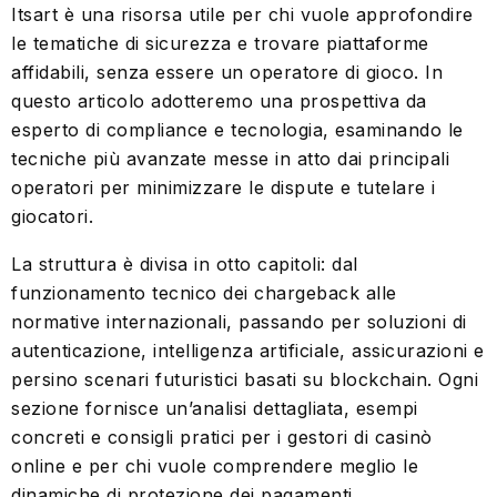
Itsart è una risorsa utile per chi vuole approfondire
le tematiche di sicurezza e trovare piattaforme
affidabili, senza essere un operatore di gioco. In
questo articolo adotteremo una prospettiva da
esperto di compliance e tecnologia, esaminando le
tecniche più avanzate messe in atto dai principali
operatori per minimizzare le dispute e tutelare i
giocatori.
La struttura è divisa in otto capitoli: dal
funzionamento tecnico dei chargeback alle
normative internazionali, passando per soluzioni di
autenticazione, intelligenza artificiale, assicurazioni e
persino scenari futuristici basati su blockchain. Ogni
sezione fornisce un’analisi dettagliata, esempi
concreti e consigli pratici per i gestori di casinò
online e per chi vuole comprendere meglio le
dinamiche di protezione dei pagamenti.