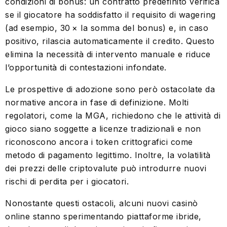
condizioni di bonus: un contratto predefinito verifica
se il giocatore ha soddisfatto il requisito di wagering
(ad esempio, 30 × la somma del bonus) e, in caso
positivo, rilascia automaticamente il credito. Questo
elimina la necessità di intervento manuale e riduce
l’opportunità di contestazioni infondate.
Le prospettive di adozione sono però ostacolate da
normative ancora in fase di definizione. Molti
regolatori, come la MGA, richiedono che le attività di
gioco siano soggette a licenze tradizionali e non
riconoscono ancora i token crittografici come
metodo di pagamento legittimo. Inoltre, la volatilità
dei prezzi delle criptovalute può introdurre nuovi
rischi di perdita per i giocatori.
Nonostante questi ostacoli, alcuni nuovi casinò
online stanno sperimentando piattaforme ibride,