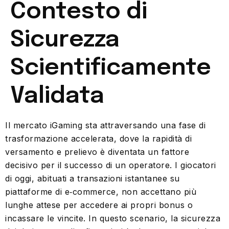
Contesto di
Sicurezza
Scientificamente
Validata
Il mercato iGaming sta attraversando una fase di
trasformazione accelerata, dove la rapidità di
versamento e prelievo è diventata un fattore
decisivo per il successo di un operatore. I giocatori
di oggi, abituati a transazioni istantanee su
piattaforme di e‑commerce, non accettano più
lunghe attese per accedere ai propri bonus o
incassare le vincite. In questo scenario, la sicurezza