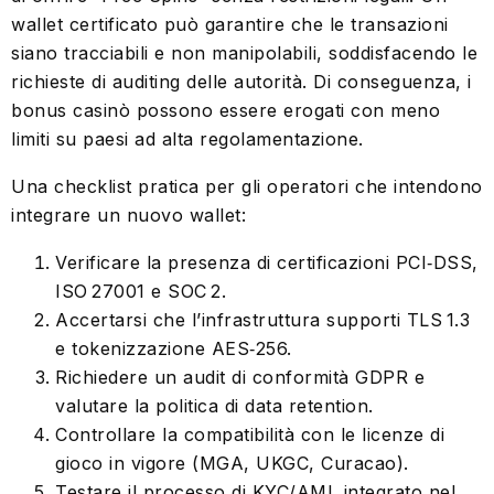
wallet certificato può garantire che le transazioni
siano tracciabili e non manipolabili, soddisfacendo le
richieste di auditing delle autorità. Di conseguenza, i
bonus casinò possono essere erogati con meno
limiti su paesi ad alta regolamentazione.
Una checklist pratica per gli operatori che intendono
integrare un nuovo wallet:
Verificare la presenza di certificazioni PCI‑DSS,
ISO 27001 e SOC 2.
Accertarsi che l’infrastruttura supporti TLS 1.3
e tokenizzazione AES‑256.
Richiedere un audit di conformità GDPR e
valutare la politica di data retention.
Controllare la compatibilità con le licenze di
gioco in vigore (MGA, UKGC, Curacao).
Testare il processo di KYC/AML integrato nel