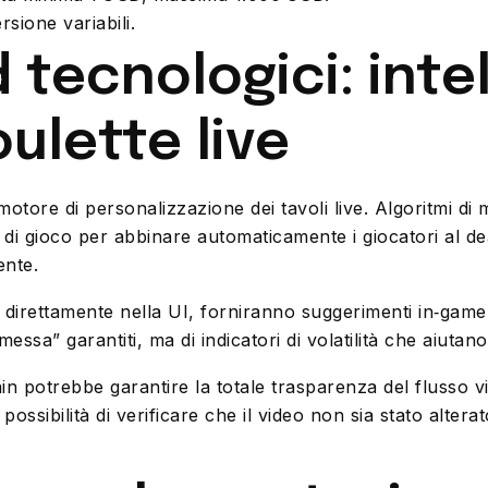
rsione variabili.
d tecnologici: inte
oulette live
 il motore di personalizzazione dei tavoli live. Algoritmi
tile di gioco per abbinare automaticamente i giocatori al d
ente.
ate direttamente nella UI, forniranno suggerimenti in‑ga
essa” garantiti, ma di indicatori di volatilità che aiutano 
in potrebbe garantire la totale trasparenza del flusso 
possibilità di verificare che il video non sia stato alter