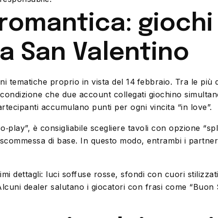
 romantica: giochi 
 a San Valentino
 tematiche proprio in vista del 14 febbraio. Tra le più 
a condizione che due account collegati giochino simulta
rtecipanti accumulano punti per ogni vincita “in love”.
play”, è consigliabile scegliere tavoli con opzione “spli
a scommessa di base. In questo modo, entrambi i partne
imi dettagli: luci soffuse rosse, sfondi con cuori stiliz
lcuni dealer salutano i giocatori con frasi come “Buon S