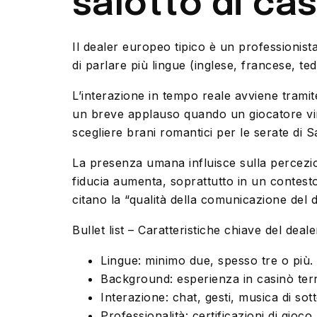
salotto di ca
Il dealer europeo tipico è un professionist
di parlare più lingue (inglese, francese, te
L’interazione in tempo reale avviene tramite 
un breve applauso quando un giocatore vinc
scegliere brani romantici per le serate di 
La presenza umana influisce sulla percezion
fiducia aumenta, soprattutto in un contesto
citano la “qualità della comunicazione del d
Bullet list – Caratteristiche chiave del deal
Lingue: minimo due, spesso tre o più.
Background: esperienza in casinò terres
Interazione: chat, gesti, musica di sot
Professionalità: certificazioni di gioco