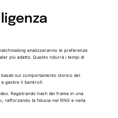
lligenza
 di matchmaking analizzeranno le preferenze
ealer più adatto. Questo ridurrà i tempi di
me basati sul comportamento storico del
a gestire il bankroll.
video. Registrando hash dei frame in una
ato, rafforzando la fiducia nel RNG e nella