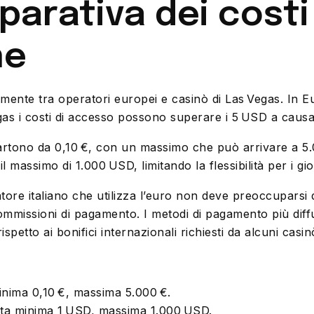
parativa dei costi
ne
ente tra operatori europei e casinò di Las Vegas. In Eu
gas i costi di accesso possono superare i 5 USD a causa d
rtono da 0,10 €, con un massimo che può arrivare a 5.0
 massimo di 1.000 USD, limitando la flessibilità per i gi
atore italiano che utilizza l’euro non deve preoccuparsi
commissioni di pagamento. I metodi di pagamento più diffu
spetto ai bonifici internazionali richiesti da alcuni casin
minima 0,10 €, massima 5.000 €.
ata minima 1 USD, massima 1.000 USD.