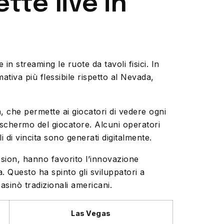
ette live in
in streaming le ruote da tavoli fisici. In
ativa più flessibile rispetto al Nevada,
 che permette ai giocatori di vedere ogni
o schermo del giocatore. Alcuni operatori
li di vincita sono generati digitalmente.
ion, hanno favorito l’innovazione
. Questo ha spinto gli sviluppatori a
sinò tradizionali americani.
Las Vegas