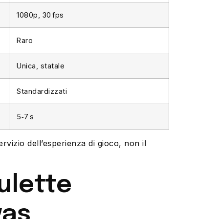
1080p, 30 fps
Raro
Unica, statale
Standardizzati
5‑7 s
vizio dell’esperienza di gioco, non il
oulette
gas