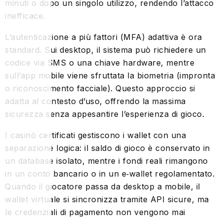
minuti o dopo un singolo utilizzo, rendendo l’attacco
inefficace.
L’autenticazione a più fattori (MFA) adattiva è ora
standard. Sui desktop, il sistema può richiedere un
codice via SMS o una chiave hardware, mentre
sull’app mobile viene sfruttata la biometria (impronta
o riconoscimento facciale). Questo approccio si
adatta al contesto d’uso, offrendo la massima
sicurezza senza appesantire l’esperienza di gioco.
I casinò certificati gestiscono i wallet con una
separazione logica: il saldo di gioco è conservato in
un database isolato, mentre i fondi reali rimangono
in un conto bancario o in un e‑wallet regolamentato.
Quando il giocatore passa da desktop a mobile, il
wallet virtuale si sincronizza tramite API sicure, ma
le credenziali di pagamento non vengono mai