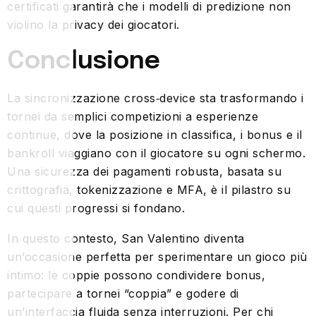
certificati garantirà che i modelli di predizione non
violino la privacy dei giocatori.
Conclusione
La sincronizzazione cross‑device sta trasformando i
tornei da semplici competizioni a esperienze
continue, dove la posizione in classifica, i bonus e il
bankroll viaggiano con il giocatore su ogni schermo.
Una sicurezza dei pagamenti robusta, basata su
crittografia, tokenizzazione e MFA, è il pilastro su
cui questi progressi si fondano.
In questo contesto, San Valentino diventa
un’occasione perfetta per sperimentare un gioco più
intimo: le coppie possono condividere bonus,
partecipare a tornei “coppia” e godere di
un’interfaccia fluida senza interruzioni. Per chi