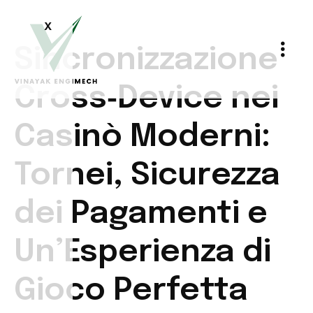
X
Sincronizzazione
Cross‑Device nei
Casinò Moderni:
Tornei, Sicurezza
dei Pagamenti e
Un’Esperienza di
Gioco Perfetta