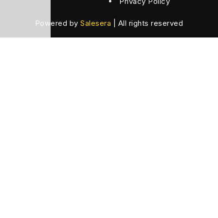
Privacy Policy
Powered by
Salesera
| All rights reserved