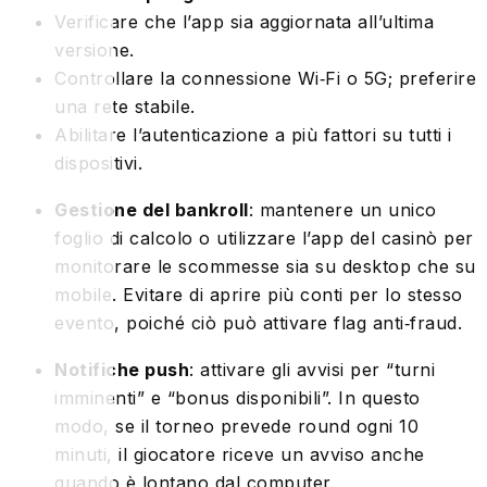
Verificare che l’app sia aggiornata all’ultima
versione.
Controllare la connessione Wi‑Fi o 5G; preferire
una rete stabile.
Abilitare l’autenticazione a più fattori su tutti i
dispositivi.
Gestione del bankroll
: mantenere un unico
foglio di calcolo o utilizzare l’app del casinò per
monitorare le scommesse sia su desktop che su
mobile. Evitare di aprire più conti per lo stesso
evento, poiché ciò può attivare flag anti‑fraud.
Notifiche push
: attivare gli avvisi per “turni
imminenti” e “bonus disponibili”. In questo
modo, se il torneo prevede round ogni 10
minuti, il giocatore riceve un avviso anche
quando è lontano dal computer.