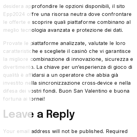
desidera approfondire le opzioni disponibili, il sito
Epp2024 offre una risorsa neutra dove confrontare
le offerte e scoprire quali piattaforme combinano al
meglio tecnologia avanzata e protezione dei dati.
Provate le piattaforme analizzate, valutate le loro
caratteristiche e scegliete il casinò che vi garantisce
la migliore combinazione di innovazione, sicurezza e
divertimento. La chiave per un’esperienza di gioco di
qualità è affidarsi a un operatore che abbia già
investito nella sincronizzazione cross‑device e nella
difesa dei vostri fondi. Buon San Valentino e buona
fortuna ai tornei!
Leave a Reply
Your email address will not be published.
Required