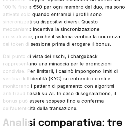
100 % fino a €50 per ogni membro del duo, ma sono
attivate solo quando entrambi i profili sono
sincronizzati su dispositivi diversi. Questo
meccanismo incentiva la sincronizzazione
cross‑device, poiché il sistema verifica la coerenza
dei token di sessione prima di erogare il bonus.
Dal punto di vista dei rischi, i chargeback
rappresentano una minaccia per le promozioni
condivise. Per limitarli, i casinò impongono limiti di
verifica dell’identità (KYC) su entrambi i conti e
monitorano i pattern di pagamento con algoritmi
anti‑fraud basati su AI. In caso di segnalazione, il
bonus può essere sospeso fino a conferma
dell’autenticità della transazione.
Analisi comparativa: tre