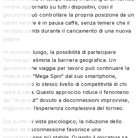
rimane aggiornato su tutti i dispositivi, così il
giocatore può controllare la propria posizione da un
tablet mentre è in pausa caffè, senza temere che il
risultato cambi durante il caricamento di una nuova
pagina.
In secondo luogo, la possibilità di partecipare
“on‑the‑go” elimina la barriera geografica. Un
giocatore che viaggia per lavoro può continuare la
sfida di slot “Mega Spin” dal suo smartphone,
mantenendo lo stesso livello di competitività di chi
resta a casa. Questo approccio riduce il fenomeno
del “drop‑out” dovuto a disconnessioni improvvise,
migliorando l’esperienza complessiva del torneo.
Dal punto di vista psicologico, la riduzione dello
stress da disconnessione favorisce una
concentrazione più stabile. Quando il giocatore sa