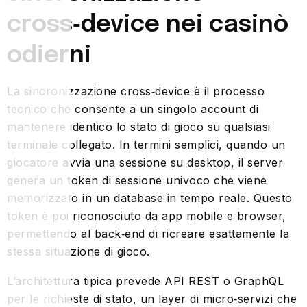
cross‑device nei casinò
odierni
La sincronizzazione cross‑device è il processo
tecnico che consente a un singolo account di
mantenere identico lo stato di gioco su qualsiasi
terminale collegato. In termini semplici, quando un
giocatore avvia una sessione su desktop, il server
genera un token di sessione univoco che viene
memorizzato in un database in tempo reale. Questo
token è poi riconosciuto da app mobile e browser,
permettendo al back‑end di ricreare esattamente la
stessa situazione di gioco.
L’architettura tipica prevede API REST o GraphQL
per le richieste di stato, un layer di micro‑servizi che