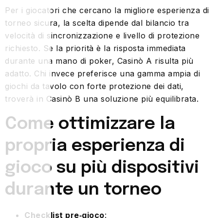
Per i giocatori che cercano la migliore esperienza di
torneo sicura, la scelta dipende dal bilancio tra
velocità di sincronizzazione e livello di protezione
richiesto. Se la priorità è la risposta immediata
durante una mano di poker, Casinò A risulta più
adatto. Chi invece preferisce una gamma ampia di
giochi da tavolo con forte protezione dei dati,
troverà in Casinò B una soluzione più equilibrata.
Come ottimizzare la
propria esperienza di
gioco su più dispositivi
durante un torneo
Checklist pre‑gioco
: